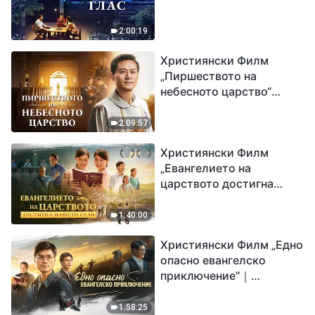
2:00:19
Християнски Филм
„Пиршеството на
небесното царство“
Свидетелство на
католически свещеник
2:09:57
Християнски Филм
„Евангелието на
царството достигна
нашето село“
1:40:00
Християнски Филм „Едно
опасно евангелско
приключение“｜
Разпространяване на
евангелието на
1:58:25