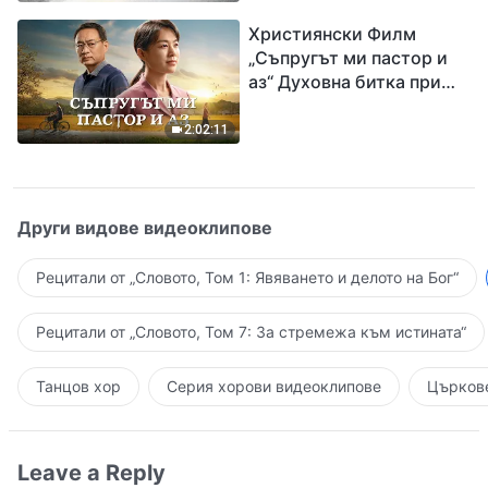
завръщането на Господ
Християнски Филм
Исус
„Съпругът ми пастор и
аз“ Духовна битка при
посрещането на
Завръщането на Господ
2:02:11
Други видове видеоклипове
Рецитали от „Словото, Том 1: Явяването и делото на Бог“
Рецитали от „Словото, Том 7: За стремежа към истината“
Танцов хор
Серия хорови видеоклипове
Църкове
Leave a Reply