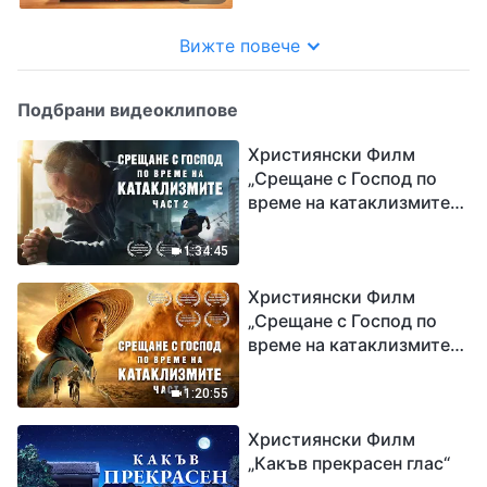
Вижте повече
Подбрани видеоклипове
Християнски Филм
„Срещане с Господ по
време на катаклизмите“
(част 2)
1:34:45
Християнски Филм
„Срещане с Господ по
време на катаклизмите“
(част 1)
1:20:55
Християнски Филм
„Какъв прекрасен глас“