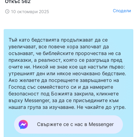
Откъс 562
Сподели
10 октомври 2025
Тъй като бедствията продължават да се
увеличават, все повече хора започват да
осъзнават, че библейските пророчества не са
приказки, а реалност, която се разгръща пред
очите ни. Никой не знае кое ще настъпи първо:
утрешният ден или някое неочаквано бедствие.
Ако желаете да посрещнете завръщането на
Господ със семейството си и да намерите
безопасност под Божията закрила, кликнете
върху Messenger, за да се присъедините към
нашата група за изучаване. Не чакайте до утре.
Свържете се с нас в Messenger