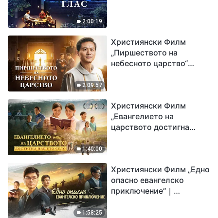
2:00:19
Християнски Филм
„Пиршеството на
небесното царство“
Свидетелство на
католически свещеник
2:09:57
Християнски Филм
„Евангелието на
царството достигна
нашето село“
1:40:00
Християнски Филм „Едно
опасно евангелско
приключение“｜
Разпространяване на
евангелието на
1:58:25