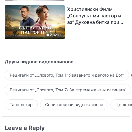
завръщането на Господ
Християнски Филм
Исус
„Съпругът ми пастор и
аз“ Духовна битка при
посрещането на
Завръщането на Господ
2:02:11
Други видове видеоклипове
Рецитали от „Словото, Том 1: Явяването и делото на Бог“
Рецитали от „Словото, Том 7: За стремежа към истината“
Танцов хор
Серия хорови видеоклипове
Църкове
Leave a Reply