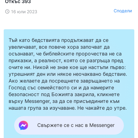
Откъс 393
Сподели
16 юли 2023
Тъй като бедствията продължават да се
увеличават, все повече хора започват да
осъзнават, че библейските пророчества не са
приказки, а реалност, която се разгръща пред
очите ни. Никой не знае кое ще настъпи първо:
утрешният ден или някое неочаквано бедствие.
Ако желаете да посрещнете завръщането на
Господ със семейството си и да намерите
безопасност под Божията закрила, кликнете
върху Messenger, за да се присъедините към
нашата група за изучаване. Не чакайте до утре.
Свържете се с нас в Messenger