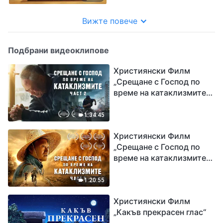
Вижте повече
Подбрани видеоклипове
Християнски Филм
„Срещане с Господ по
време на катаклизмите“
(част 2)
1:34:45
Християнски Филм
„Срещане с Господ по
време на катаклизмите“
(част 1)
1:20:55
Християнски Филм
„Какъв прекрасен глас“