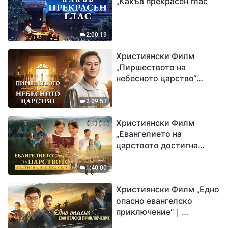
„Какъв прекрасен глас“
2:00:19
Християнски Филм
„Пиршеството на
небесното царство“
Свидетелство на
католически свещеник
2:09:57
Християнски Филм
„Евангелието на
царството достигна
нашето село“
1:40:00
Християнски Филм „Едно
опасно евангелско
приключение“｜
Разпространяване на