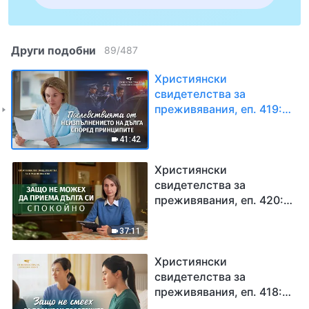
Други подобни
89
/
487
Християнски
свидетелства за
преживявания, еп. 419:
Последствията от
неизпълнението на
41:42
дълга според
принципите
Християнски
свидетелства за
преживявания, еп. 420:
Защо не можех да
приема дълга си
37:11
спокойно
Християнски
свидетелства за
преживявания, еп. 418:
Защо не смеех да