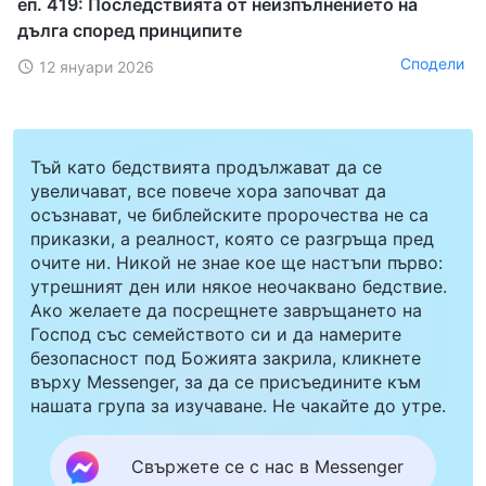
еп. 419: Последствията от неизпълнението на
дълга според принципите
Сподели
12 януари 2026
Тъй като бедствията продължават да се
увеличават, все повече хора започват да
осъзнават, че библейските пророчества не са
приказки, а реалност, която се разгръща пред
очите ни. Никой не знае кое ще настъпи първо:
утрешният ден или някое неочаквано бедствие.
Ако желаете да посрещнете завръщането на
Господ със семейството си и да намерите
безопасност под Божията закрила, кликнете
върху Messenger, за да се присъедините към
нашата група за изучаване. Не чакайте до утре.
Свържете се с нас в Messenger