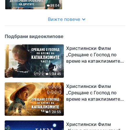
посочвам проблемите на
39:04
другите
Вижте повече
Подбрани видеоклипове
Християнски Филм
„Срещане с Господ по
време на катаклизмите“
(част 2)
1:34:45
Християнски Филм
„Срещане с Господ по
време на катаклизмите“
(част 1)
1:20:55
Християнски Филм