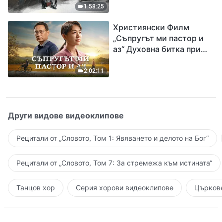
евангелието на
1:58:25
завръщането на Господ
Християнски Филм
Исус
„Съпругът ми пастор и
аз“ Духовна битка при
посрещането на
Завръщането на Господ
2:02:11
Други видове видеоклипове
Рецитали от „Словото, Том 1: Явяването и делото на Бог“
Рецитали от „Словото, Том 7: За стремежа към истината“
Танцов хор
Серия хорови видеоклипове
Църкове