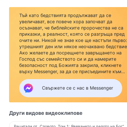
Тъй като бедствията продължават да се
увеличават, все повече хора започват да
осъзнават, че библейските пророчества не са
приказки, а реалност, която се разгръща пред
очите ни. Никой не знае кое ще настъпи първо:
утрешният ден или някое неочаквано бедствие
Ако желаете да посрещнете завръщането на
Господ със семейството си и да намерите
безопасност под Божията закрила, кликнете
върху Messenger, за да се присъедините към
нашата група за изучаване. Не чакайте до утре
Свържете се с нас в Messenger
Други видове видеоклипове
Рецитали от „Словото, Том 1: Явяването и делото на Бог“