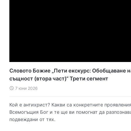
Словото Божие „Пети екскурс: Обобщаване на
същност (втора част)“ Трети сегмент
7 юни 2026
Кой е антихрист? Какви са конкретните проявления
Всемогъщия Бог и те ще ви помогнат да разпознава
подвеждани от тях.