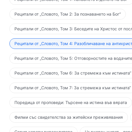
Рецитали от „Словото, Том 2: За познаването на Бог“
Рецитали от „Словото, Том 3: Беседите на Христос от пос
Рецитали от „Словото, Том 4: Разобличаване на антихрист
Рецитали от „Словото, Том 5: Отговорностите на водачите
Рецитали от „Словото, Том 6: За стремежа към истината“
Рецитали от „Словото, Том 7: За стремежа към истината“
Поредица от проповеди: Търсене на истина във вярата
Филми със свидетелства за житейски преживявания
Серия хорови видеоклипове
Църковен живот – пор