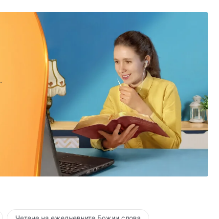
.
.
Четене на ежедневните Божии слова