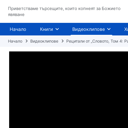
Приветстваме търсещите, които копнеят за Божието
явяване
Начало
Книги
Видеоклипове
Х
Начало
Видеоклипове
Рецитали от „Словото, Том 4: 