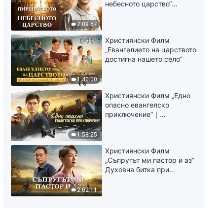
небесното царство“
Свидетелство на
католически свещеник
2:09:57
Християнски Филм
„Евангелието на царството
достигна нашето село“
1:40:00
Християнски Филм „Едно
опасно евангелско
приключение“｜
Разпространяване на
евангелието на
1:58:25
завръщането на Господ
Християнски Филм
Исус
„Съпругът ми пастор и аз“
Духовна битка при
посрещането на
Завръщането на Господ
2:02:11