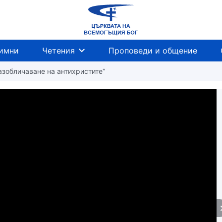
имни
Четения
Проповеди и общение
Разобличаване на антихристите“