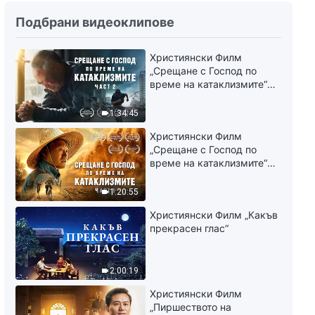
Подбрани видеоклипове
Християнски Филм
„Срещане с Господ по
време на катаклизмите“
(част 2)
1:34:45
Християнски Филм
„Срещане с Господ по
време на катаклизмите“
(част 1)
1:20:55
Християнски Филм „Какъв
прекрасен глас“
2:00:19
Християнски Филм
„Пиршеството на