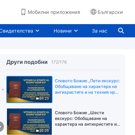
на техния нрав същност
34:48
(първа част)“ Пети сегмент
Мобилни приложения
Български
Словото Божие „Пети екскурс:
Обобщаване на характера на
антихристите и на техния нрав
Свидетелства
Новини
За нас
същност (втора част)“ Първи
1:05:55
сегмент
Словото Божие „Пети екскурс:
Обобщаване на характера на
антихристите и на техния нрав
Други подобни
172
/
176
същност (втора част)“ Втори
46:15
сегмент
Словото Божие „Пети екскурс:
Обобщаване на характера на
антихристите и на техния нрав
същност (втора част)“ Трети
59:23
сегмент
Словото Божие „Шести
екскурс: Обобщаване на
характера на антихристите и
на техния нрав същност
35:09