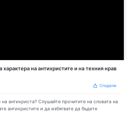
 характера на антихристите и на техния нрав
Сподели
 на антихриста? Слушайте прочитите на словата на
те антихристите и да избягвате да бъдете