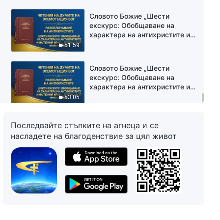
(трета част)“ Първи сегмент
Словото Божие „Шести
екскурс: Обобщаване на
характера на антихристите и
на техния нрав същност
51:59
(трета част)“ Втори сегмент
Словото Божие „Шести
екскурс: Обобщаване на
характера на антихристите и
на техния нрав същност
53:05
(трета част)“ Трети сегмент
Словото Божие „Шести
Последвайте стъпките на агнеца и се
екскурс: Обобщаване на
насладете на благоденствие за цял живот
характера на антихристите и
на техния нрав същност
45:09
(трета част)“ Четвърти
сегмент