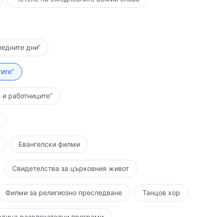
ледните дни“
ите“
 и работниците“
Евангелски филми
Свидетелства за църковния живот
Филми за религиозно преследване
Танцов хор
едица развлекателни програми