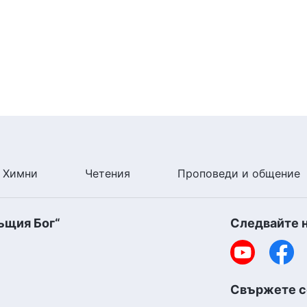
Химни
Четения
Проповеди и общение
ъщия Бог“
Следвайте 
Свържете се