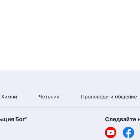
Химни
Четения
Проповеди и общение
ъщия Бог“
Следвайте 