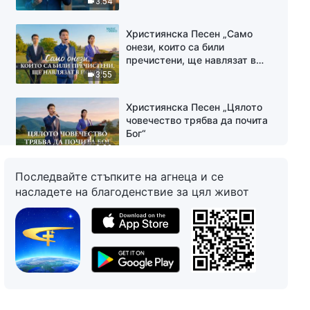
3:54
Християнска Песен „Само
онези, които са били
пречистени, ще навлязат в
покой“
3:55
Християнска Песен „Цялото
човечество трябва да почита
Бог“
3:22
Последвайте стъпките на агнеца и се
Християнска Песен „Божията
насладете на благоденствие за цял живот
смиреност е толкова
обичлива“
5:04
Християнска Песен
„Единственото Божие желание
на земята“
4:02