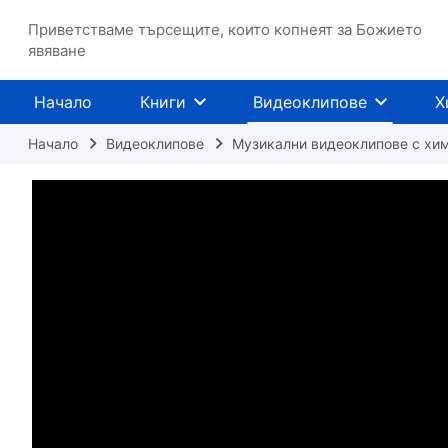
Приветстваме търсещите, които копнеят за Божието
явяване
Начало
Книги
Видеоклипове
Х
Начало
Видеоклипове
Музикални видеоклипове с хи