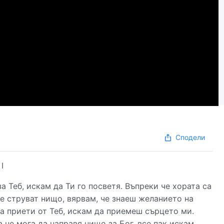
Сподели
I
а Теб, искам да Ти го посветя. Въпреки че хората са
е струват нищо, вярвам, че знаеш желанието на
са приети от Теб, искам да приемеш сърцето ми.
 не мога да направя нищо за Бог, все пак искам