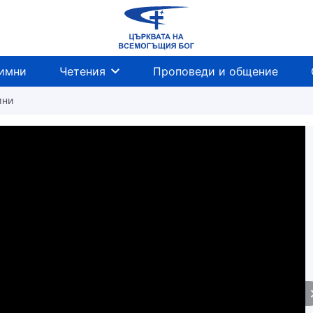
имни
Четения
Проповеди и общение
мни