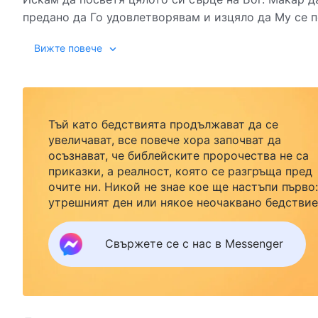
предано да Го удовлетворявам и изцяло да Му се п
сърцето ми.
Вижте повече
Не искам нищо в живота си, освен моите мисли за
приети от Него. Бях с Бог толкова дълго, но никога
Тъй като бедствията продължават да се
въпреки че бях с Него, не Го познавах и дори каза
увеличават, все повече хора започват да
това ме кара да се чувствам още по-задължен към 
осъзнават, че библейските пророчества не са
Единственото, което мога да направя, е да посветя
приказки, а реалност, която се разгръща пред
очите ни. Никой не знае кое ще настъпи първо:
от „Слов
утрешният ден или някое неочаквано бедствие
Ако желаете да посрещнете завръщането на
Господ със семейството си и да намерите
Свържете се с нас в Messenger
безопасност под Божията закрила, кликнете
върху Messenger, за да се присъедините към
нашата група за изучаване. Не чакайте до утре