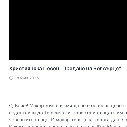
Християнска Песен „Предано на Бог сърце“
18 юни 2026
О, Боже! Макар животът ми да не е особено ценен з
недостойни да Те обичат и любовта и сърцата им н
човешките сърца. И макар телата на хората да не 
Искам да посветя цялото си сърце на Бог. Макар да