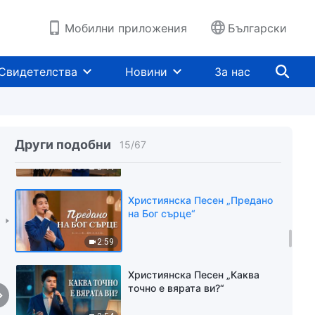
основа на това човекът дали
притежава истината“
3:26
Мобилни приложения
Български
Християнска Песен „Само
онези, които приемат
Свидетелства
Новини
За нас
истината, могат да чуят Божия
глас“
4:56
Християнска Песен
„Сътвореното същество
Други подобни
15
/
67
трябва да се остави на
устроеното от Бог“
3:44
Християнска Песен „Предано
на Бог сърце“
2:59
Християнска Песен „Каква
точно е вярата ви?“