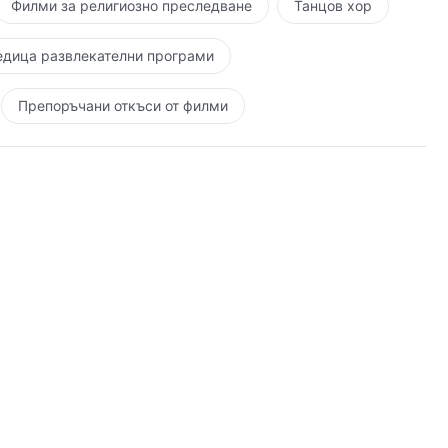
Филми за религиозно преследване
Танцов хор
едица развлекателни програми
Препоръчани откъси от филми