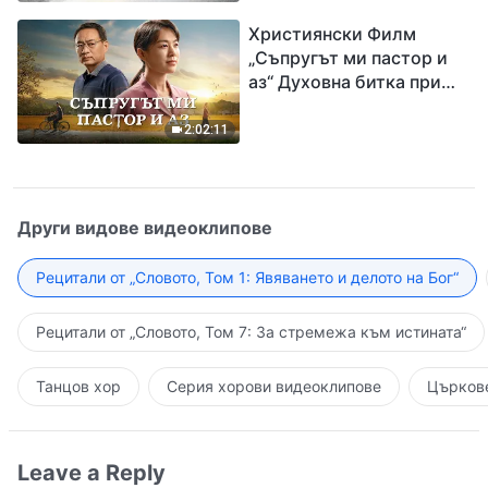
завръщането на Господ
Християнски Филм
Исус
„Съпругът ми пастор и
аз“ Духовна битка при
посрещането на
Завръщането на Господ
2:02:11
Други видове видеоклипове
Рецитали от „Словото, Том 1: Явяването и делото на Бог“
Рецитали от „Словото, Том 7: За стремежа към истината“
Танцов хор
Серия хорови видеоклипове
Църкове
Leave a Reply