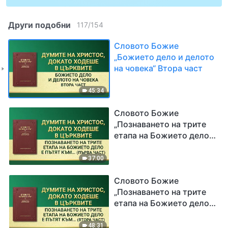
Други подобни
117
/
154
Словото Божие
„Божието дело и делото
на човека“ Втора част
45:34
Словото Божие
„Познаването на трите
етапа на Божието дело е
пътят към познаване на
Бог“ Първа част
37:00
Словото Божие
„Познаването на трите
етапа на Божието дело е
пътят към познаване на
Бог“ Втора част
48:31