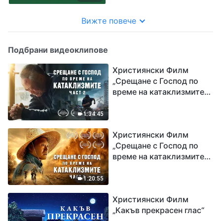
Вижте повече
Подбрани видеоклипове
Християнски Филм
„Срещане с Господ по
време на катаклизмите“
(част 2)
1:34:45
Християнски Филм
„Срещане с Господ по
време на катаклизмите“
(част 1)
1:20:55
Християнски Филм
„Какъв прекрасен глас“