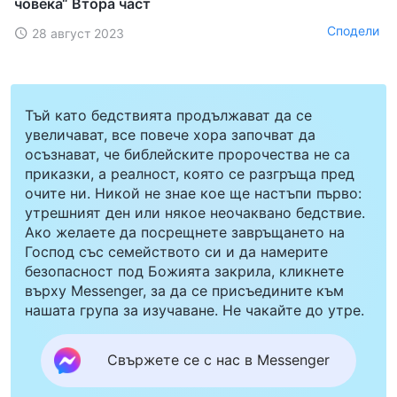
човека“ Втора част
Сподели
28 август 2023
Тъй като бедствията продължават да се
увеличават, все повече хора започват да
осъзнават, че библейските пророчества не са
приказки, а реалност, която се разгръща пред
очите ни. Никой не знае кое ще настъпи първо:
утрешният ден или някое неочаквано бедствие.
Ако желаете да посрещнете завръщането на
Господ със семейството си и да намерите
безопасност под Божията закрила, кликнете
върху Messenger, за да се присъедините към
нашата група за изучаване. Не чакайте до утре.
Свържете се с нас в Messenger