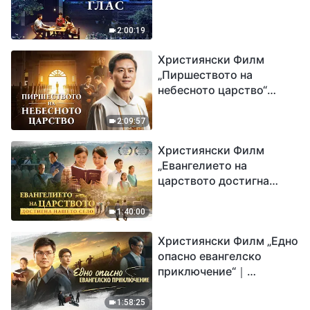
2:00:19
Християнски Филм
„Пиршеството на
небесното царство“
Свидетелство на
католически свещеник
2:09:57
Християнски Филм
„Евангелието на
царството достигна
нашето село“
1:40:00
Християнски Филм „Едно
опасно евангелско
приключение“｜
Разпространяване на
евангелието на
1:58:25