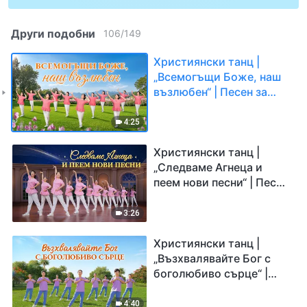
Други подобни
106
/
149
Християнски танц |
„Всемогъщи Боже, наш
възлюбен“ | Песен за
възхвала
4:25
Християнски танц |
„Следваме Агнеца и
пеем нови песни“ | Песен
за възхвала
3:26
Християнски танц |
„Възхвалявайте Бог с
боголюбиво сърце“ |
Песен за възхвала
4:40