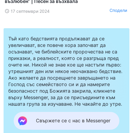
възлюбен“ | Песен за възхвала
Сподели
17 септември 2024
Тъй като бедствията продължават да се
увеличават, все повече хора започват да
осъзнават, че библейските пророчества не са
приказки, а реалност, която се разгръща пред
очите ни. Никой не знае кое ще настъпи първо:
утрешният ден или някое неочаквано бедствие.
Ако желаете да посрещнете завръщането на
Господ със семейството си и да намерите
безопасност под Божията закрила, кликнете
върху Messenger, за да се присъедините към
нашата група за изучаване. Не чакайте до утре.
Свържете се с нас в Messenger