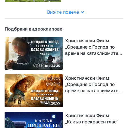
Вижте повече
Подбрани видеоклипове
Християнски Филм
„Срещане с Господ по
време на катаклизмите“
(част 2)
1:34:45
Християнски Филм
„Срещане с Господ по
време на катаклизмите“
(част 1)
1:20:55
Християнски Филм
„Какъв прекрасен глас“