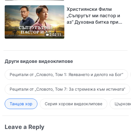
завръщането на Господ
Християнски Филм
Исус
„Съпругът ми пастор и
аз“ Духовна битка при
посрещането на
Завръщането на Господ
2:02:11
Други видове видеоклипове
Рецитали от „Словото, Том 1: Явяването и делото на Бог“
Рецитали от „Словото, Том 7: За стремежа към истината“
Танцов хор
Серия хорови видеоклипове
Църкове
Leave a Reply