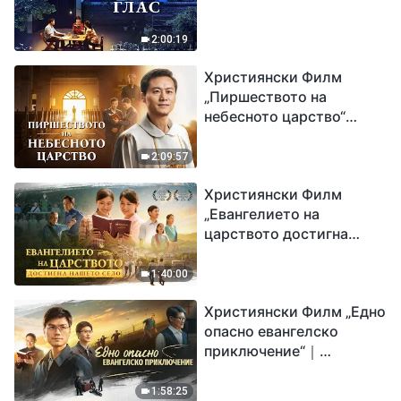
2:00:19
Християнски Филм
„Пиршеството на
небесното царство“
Свидетелство на
католически свещеник
2:09:57
Християнски Филм
„Евангелието на
царството достигна
нашето село“
1:40:00
Християнски Филм „Едно
опасно евангелско
приключение“｜
Разпространяване на
евангелието на
1:58:25