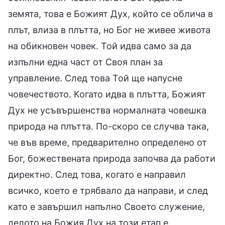
земята, това е Божият Дух, който се облича в
плът, влиза в плътта, но Бог не живее живота
на обикновен човек. Той идва само за да
изпълни една част от Своя план за
управление. След това Той ще напусне
човечеството. Когато идва в плътта, Божият
Дух не усъвършенства нормалната човешка
природа на плътта. По-скоро се случва така,
че във време, предварително определено от
Бог, божествената природа започва да работи
директно. След това, когато е направил
всичко, което е трябвало да направи, и след
като е завършил напълно Своето служение,
делото на Божия Дух на този етап е