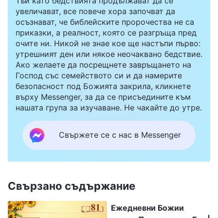
Тъй като бедствията продължават да се
увеличават, все повече хора започват да
осъзнават, че библейските пророчества не са
приказки, а реалност, която се разгръща пред
очите ни. Никой не знае кое ще настъпи първо:
утрешният ден или някое неочаквано бедствие.
Ако желаете да посрещнете завръщането на
Господ със семейството си и да намерите
безопасност под Божията закрила, кликнете
върху Messenger, за да се присъедините към
нашата група за изучаване. Не чакайте до утре.
Свържете се с нас в Messenger
Свързано съдържание
Ежедневни Божии