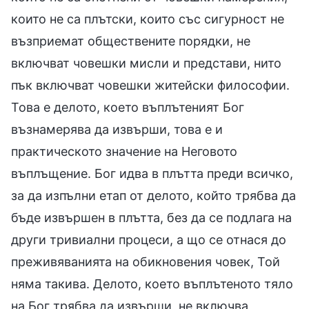
които не са плътски, които със сигурност не
възприемат обществените порядки, не
включват човешки мисли и представи, нито
пък включват човешки житейски философии.
Това е делото, което въплътеният Бог
възнамерява да извърши, това е и
практическото значение на Неговото
въплъщение. Бог идва в плътта преди всичко,
за да изпълни етап от делото, който трябва да
бъде извършен в плътта, без да се подлага на
други тривиални процеси, а що се отнася до
преживяванията на обикновения човек, Той
няма такива. Делото, което въплътеното тяло
на Бог трябва да извърши, не включва