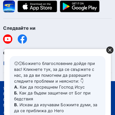
Следвайте ни
Свържете се с нас
contact.bg@godfootsteps.org
🙂🙂Божието благословение дойде при
вас! Кликнете тук, за да се свържете с
нас, за да ви помогнем да разрешите
следните проблеми и неясноти: 👇
А.
Как да посрещнем Господ Исус
Условия за ползване
Б.
Как да бъдем защитени от Бог при
Политика за поверителност
бедствия
Със съдействието на
В.
Искам да изучавам Божиите думи, за
Политика за бисквитките
да се приближа до Него
Авторско право © 2026
Църквата на Всемогъщия