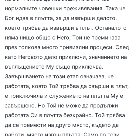
нормалните човешки преживявания. Така че
Бог идва в плътта, за да извърши делото,
което трябва да извърши в плът. Останалото
няма нищо общо с Него; Той не преминава
през толкова много тривиални процеси. След
като Неговото дело приключи, значението на
въплъщението Му също приключва.
Завършването на този етап означава, че
работата, която Той трябва да свърши в плът,
е приключила и служението на плътта Му е
завършено. Но Той не може да продължи
работата Си в плътта безкрайно. Той трябва
да се премести на друго място, където да
работи, място извън плътта. Само по този