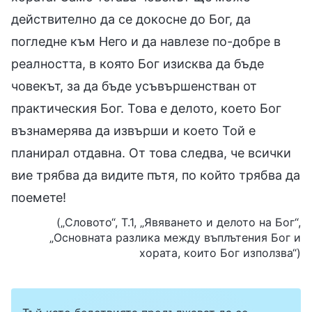
действително да се докосне до Бог, да
погледне към Него и да навлезе по-добре в
реалността, в която Бог изисква да бъде
човекът, за да бъде усъвършенстван от
практическия Бог. Това е делото, което Бог
възнамерява да извърши и което Той е
планирал отдавна. От това следва, че всички
вие трябва да видите пътя, по който трябва да
поемете!
(„Словото“, Т.1, „Явяването и делото на Бог“,
„Основната разлика между въплътения Бог и
хората, които Бог използва“)