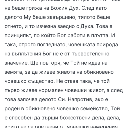
не беше грижа на Божия Дух. След като
делото Му беше завършено, тялото беше
отнето, и то изчезна заедно с Духа. Това е
принципът, по който Бог работи в плътта. И
така, строго погледнато, човешката природа
на въплътения Бог не е от първостепенно
значение. Ще повторя, че Той не идва на
земята, за да живее живота на обикновено
човешко същество. Не става така, че той
първо живее нормален човешки живот, а след
това започва делото Си. Напротив, ако е
роден в обикновено човешко семейство, Той
е способен да върши божествени дела, дела,
които не са опетнени от човешки намерения,