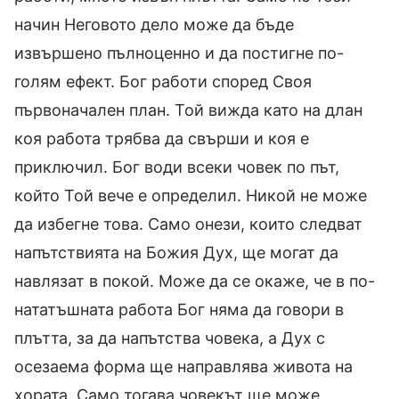
начин Неговото дело може да бъде
извършено пълноценно и да постигне по-
голям ефект. Бог работи според Своя
първоначален план. Той вижда като на длан
коя работа трябва да свърши и коя е
приключил. Бог води всеки човек по път,
който Той вече е определил. Никой не може
да избегне това. Само онези, които следват
напътствията на Божия Дух, ще могат да
навлязат в покой. Може да се окаже, че в по-
нататъшната работа Бог няма да говори в
плътта, за да напътства човека, а Дух с
осезаема форма ще направлява живота на
хората. Само тогава човекът ще може