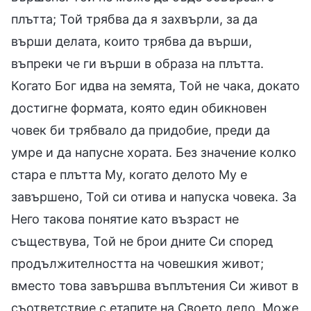
плътта; Той трябва да я захвърли, за да
върши делата, които трябва да върши,
въпреки че ги върши в образа на плътта.
Когато Бог идва на земята, Той не чака, докато
достигне формата, която един обикновен
човек би трябвало да придобие, преди да
умре и да напусне хората. Без значение колко
стара е плътта Му, когато делото Му е
завършено, Той си отива и напуска човека. За
Него такова понятие като възраст не
съществува, Той не брои дните Си според
продължителността на човешкия живот;
вместо това завършва въплътения Си живот в
съответствие с етапите на Своето дело. Може