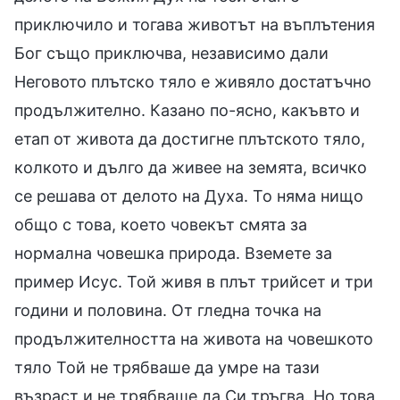
приключило и тогава животът на въплътения
Бог също приключва, независимо дали
Неговото плътско тяло е живяло достатъчно
продължително. Казано по-ясно, какъвто и
етап от живота да достигне плътското тяло,
колкото и дълго да живее на земята, всичко
се решава от делото на Духа. То няма нищо
общо с това, което човекът смята за
нормална човешка природа. Вземете за
пример Исус. Той живя в плът трийсет и три
години и половина. От гледна точка на
продължителността на живота на човешкото
тяло Той не трябваше да умре на тази
възраст и не трябваше да Си тръгва. Но това