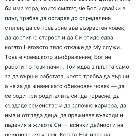
би има хора, които смятат, че Бог, идвайки в
плът, трябва да остарее до определена
степен, да се превърне във възрастен човек,
да достигне старост и да Си отиде едва
когато Неговото тяло откаже да Му служи.
Това е човешкото въображение; Бог не
работи по този начин. Той идва в плътта само
за да върши работата, която трябва да върши,
а не за да живее като обикновен човек — да
се роди при родителите си, да порасне, да
създаде семейство и да започне кариера, да
има и отгледа деца, да преживее възходи и
падения в живота Си — всички дейности на
обикновения човек. Когато Бог идва на