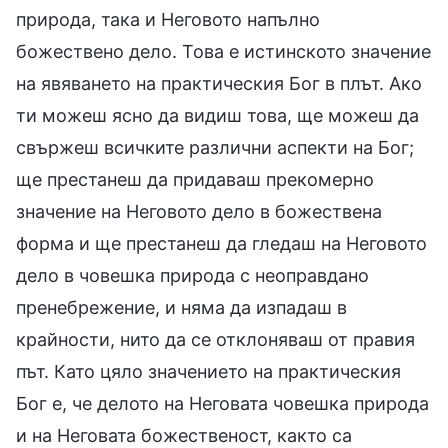
природа, така и Неговото напълно
божествено дело. Това е истинското значение
на явяването на практическия Бог в плът. Ако
ти можеш ясно да видиш това, ще можеш да
свържеш всичките различни аспекти на Бог;
ще престанеш да придаваш прекомерно
значение на Неговото дело в божествена
форма и ще престанеш да гледаш на Неговото
дело в човешка природа с неоправдано
пренебрежение, и няма да изпадаш в
крайности, нито да се отклоняваш от правия
път. Като цяло значението на практическия
Бог е, че делото на Неговата човешка природа
и на Неговата божественост, както са