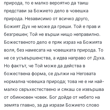
природа, то е малко вероятно да таиш
представи за Божието дело в човешка
природа. Независимо от всичко друго,
Божият Дух не може да греши. Той е прав и
безгрешен; Той не върши нищо неправилно.
Божественото дело е пряк израз на Божията
воля, без намесата на човешката природа. То
не се усъвършенства, а идва направо от Духа.
Но фактът, че Той може да действа в
божествена форма, се дължи на Неговата
нормална човешка природа; това не е ни най-
малко свръхестествено и сякаш се извършва
от обикновен човек. Бог дойде от небето на
земята главно, за да изрази Божието слово