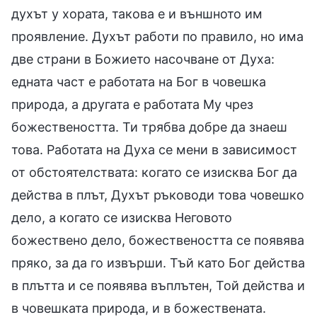
духът у хората, такова е и външното им
проявление. Духът работи по правило, но има
две страни в Божието насочване от Духа:
едната част е работата на Бог в човешка
природа, а другата е работата Му чрез
божествеността. Ти трябва добре да знаеш
това. Работата на Духа се мени в зависимост
от обстоятелствата: когато се изисква Бог да
действа в плът, Духът ръководи това човешко
дело, а когато се изисква Неговото
божествено дело, божествеността се появява
пряко, за да го извърши. Тъй като Бог действа
в плътта и се появява въплътен, Той действа и
в човешката природа, и в божествената.