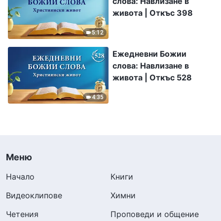
слова: Навлизане в
живота | Откъс 398
5:12
Ежедневни Божии
слова: Навлизане в
живота | Откъс 528
4:35
Меню
Начало
Книги
Видеоклипове
Химни
Четения
Проповеди и общение