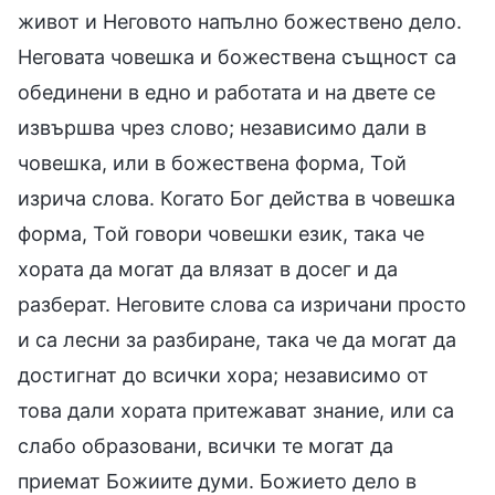
живот и Неговото напълно божествено дело.
Неговата човешка и божествена същност са
обединени в едно и работата и на двете се
извършва чрез слово; независимо дали в
човешка, или в божествена форма, Той
изрича слова. Когато Бог действа в човешка
форма, Той говори човешки език, така че
хората да могат да влязат в досег и да
разберат. Неговите слова са изричани просто
и са лесни за разбиране, така че да могат да
достигнат до всички хора; независимо от
това дали хората притежават знание, или са
слабо образовани, всички те могат да
приемат Божиите думи. Божието дело в