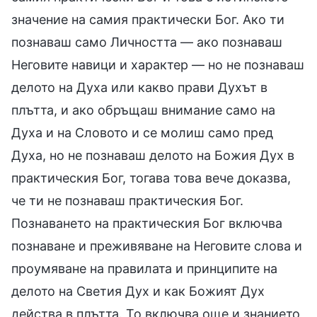
значение на самия практически Бог. Ако ти
познаваш само Личността — ако познаваш
Неговите навици и характер — но не познаваш
делото на Духа или какво прави Духът в
плътта, и ако обръщаш внимание само на
Духа и на Словото и се молиш само пред
Духа, но не познаваш делото на Божия Дух в
практическия Бог, тогава това вече доказва,
че ти не познаваш практическия Бог.
Познаването на практическия Бог включва
познаване и преживяване на Неговите слова и
проумяване на правилата и принципите на
делото на Светия Дух и как Божият Дух
действа в плътта. То включва още и знанието,