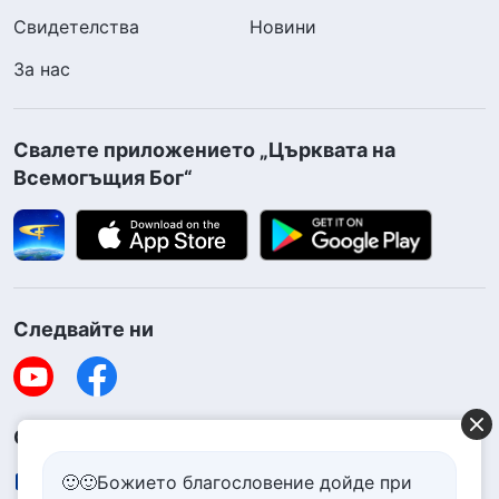
Свидетелства
Новини
За нас
Свалете приложението „Църквата на
Всемогъщия Бог“
Следвайте ни
Свържете се с нас
contact.bg@godfootsteps.org
🙂🙂Божието благословение дойде при