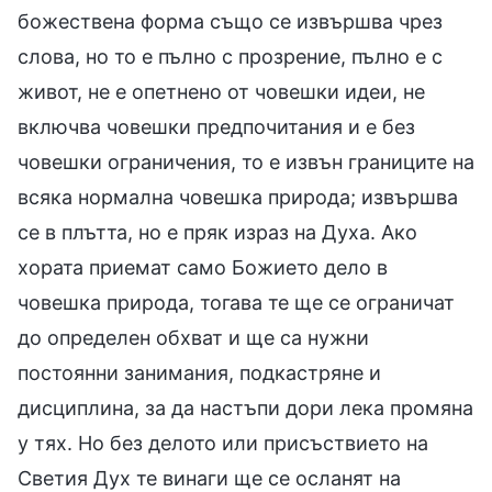
божествена форма също се извършва чрез
слова, но то е пълно с прозрение, пълно е с
живот, не е опетнено от човешки идеи, не
включва човешки предпочитания и е без
човешки ограничения, то е извън границите на
всяка нормална човешка природа; извършва
се в плътта, но е пряк израз на Духа. Ако
хората приемат само Божието дело в
човешка природа, тогава те ще се ограничат
до определен обхват и ще са нужни
постоянни занимания, подкастряне и
дисциплина, за да настъпи дори лека промяна
у тях. Но без делото или присъствието на
Светия Дух те винаги ще се осланят на