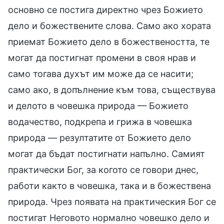
основно се постига директно чрез Божието
дело и божествените слова. Само ако хората
приемат Божието дело в божествеността, те
могат да постигнат промени в своя нрав и
само тогава духът им може да се насити;
само ако, в допълнение към това, съществува
и делото в човешка природа — Божието
водачество, подкрепа и грижа в човешка
природа — резултатите от Божието дело
могат да бъдат постигнати напълно. Самият
практически Бог, за когото се говори днес,
работи както в човешка, така и в божествена
природа. Чрез появата на практическия Бог се
постигат Неговото нормално човешко дело и