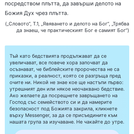
посредством плътта, да завърши делото на
Божия Дух чрез плътта.
(„Словото“, Т.1, „Явяването и делото на Бог“, „Трябва
да знаеш, че практическият Бог е самият Бог“)
Тъй като бедствията продължават да се
увеличават, все повече хора започват да
осъзнават, че библейските пророчества не са
приказки, а реалност, която се разгръща пред
очите ни. Никой не знае кое ще настъпи първо:
утрешният ден или някое неочаквано бедствие.
Ако желаете да посрещнете завръщането на
Господ със семейството си и да намерите
безопасност под Божията закрила, кликнете
върху Messenger, за да се присъедините към
нашата група за изучаване. Не чакайте до утре.