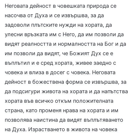
Неговата дейност в човешката природа се
насочва от Духа и се извършва, за да
задоволи плътските нужди на хората, да
улесни връзката им с Него, да им позволи да
видят реалността и нормалността на Бог и да
им позволи да видят, че Божият Дух се е
въплътил и е сред хората, живее заедно с
човека и влиза в досег с човека. Неговата
дейност в божествена форма се извършва, за
да подсигури живота на хората и да напътства
хората във всичко откъм положителната
страна, като променя нрава на хората и им
позволява наистина да видят въплътяването
на Духа. Израстването в живота на човека