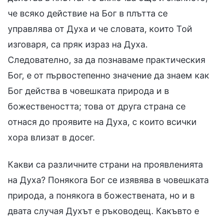
че всяко действие на Бог в плътта се
управлява от Духа и че словата, които Той
изговаря, са пряк израз на Духа.
Следователно, за да познаваме практическия
Бог, е от първостепенно значение да знаем как
Бог действа в човешката природа и в
божествеността; това от друга страна се
отнася до проявите на Духа, с които всички
хора влизат в досег.
Какви са различните страни на проявленията
на Духа? Понякога Бог се изявява в човешката
природа, а понякога в божествената, но и в
двата случая Духът е ръководещ. Какъвто е