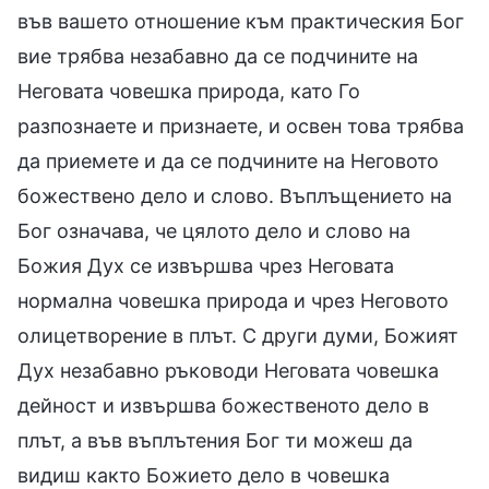
във вашето отношение към практическия Бог
вие трябва незабавно да се подчините на
Неговата човешка природа, като Го
разпознаете и признаете, и освен това трябва
да приемете и да се подчините на Неговото
божествено дело и слово. Въплъщението на
Бог означава, че цялото дело и слово на
Божия Дух се извършва чрез Неговата
нормална човешка природа и чрез Неговото
олицетворение в плът. С други думи, Божият
Дух незабавно ръководи Неговата човешка
дейност и извършва божественото дело в
плът, а във въплътения Бог ти можеш да
видиш както Божието дело в човешка