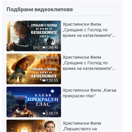
Ежедневни Божии слова:
Подбрани видеоклипове
Навлизане в живота | Откъс
454
10:10
Християнски Филм
„Срещане с Господ по
време на катаклизмите“
Ежедневни Божии слова:
(част 2)
Навлизане в живота | Откъс
455
1:34:45
5:37
Християнски Филм
„Срещане с Господ по
Ежедневни Божии слова:
време на катаклизмите“
Навлизане в живота | Откъс
(част 1)
456
1:20:55
6:01
Християнски Филм „Какъв
прекрасен глас“
Ежедневни Божии слова:
Навлизане в живота | Откъс
457
2:00:19
7:21
Християнски Филм
„Пиршеството на
Ежедневни Божии слова: