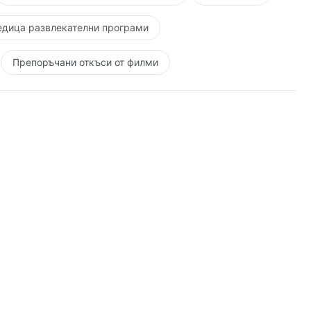
реживяването на Божието дело е да могат да
и преживеят.
едица развлекателни програми
Препоръчани откъси от филми