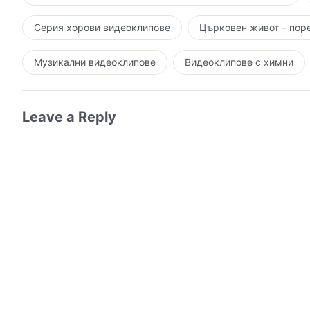
говорим за промени в нрава. Затова ключът към п
прозрат тези неща; така ще им бъде по-лесно да г
Серия хорови видеоклипове
Църковен живот – пор
Музикални видеоклипове
Видеоклипове с химни
Leave a Reply