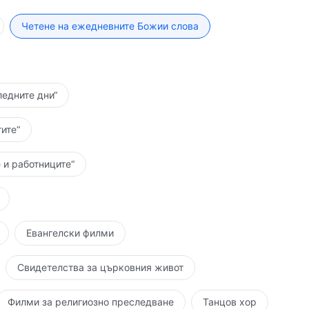
еме Сатана работи с вмешателство. Въпреки това
та, чиито състояния са нормални, могат да
Четене на ежедневните Божии слова
 над делото на Сатана. Макар че Светият Дух
 въпреки това, по време на действието на Светия
воето непокорство, мотиви и фалшификации. Само
еланието им да се покаят нараства. Така техният
ледните дни“
рлен в рамките на Божието дело. Действието на
в хората, те пак имат проблеми, пак плачат и
ите“
сни, но в това състояние те са способни да спрат
лачат и са огорчени, все още могат да хвалят Бога;
 и работниците“
него няма нищо свръхестествено. Повечето хора
 състоянието им настъпват промени и нещата, които
ения са погрешни. Когато Светият Дух действа в
стват и неговият духовен ръст остава същият, но
Евангелски филми
ия Дух и така състоянието му става по-активно,
еня бързо. В реалните си преживявания хората
Свидетелства за църковния живот
а Сатана и ако не са способни да разберат тези
ето в реални преживявания е изключено, да не
Филми за религиозно преследване
Танцов хор