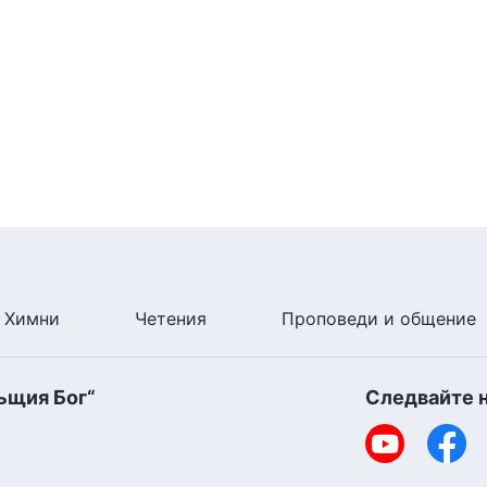
Химни
Четения
Проповеди и общение
ъщия Бог“
Следвайте 