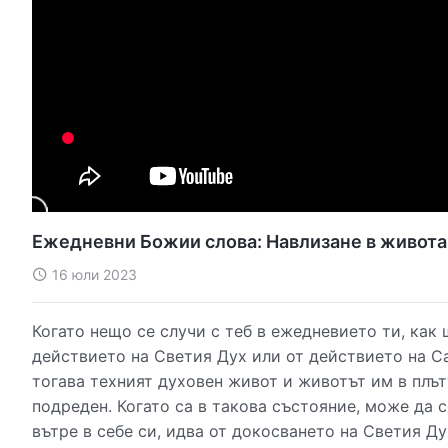
Ежедневни Божии слова: Навлизане в живота 
16 юли 2023
Когато нещо се случи с теб в ежедневието ти, как
действието на Светия Дух или от действието на Са
тогава техният духовен живот и животът им в плът
подреден. Когато са в такова състояние, може да с
вътре в себе си, идва от докосването на Светия Д