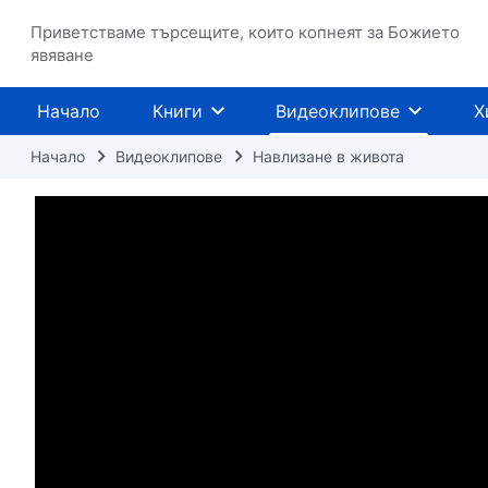
Приветстваме търсещите, които копнеят за Божието
явяване
Начало
Книги
Видеоклипове
Х
Начало
Видеоклипове
Навлизане в живота