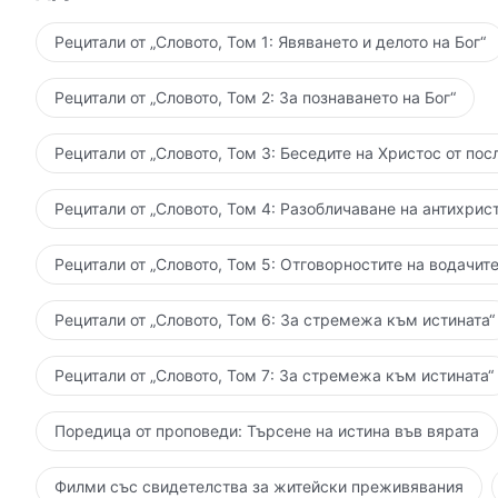
дълбините на човешката душа, докато в същото вр
делото на Светия Дух заема водеща позиция и хора
Рецитали от „Словото, Том 1: Явяването и делото на Бог“
победят; това е триумфът на делото на Светия Дух
действа, в хората поквареният нрав още е налице;
Рецитали от „Словото, Том 2: За познаването на Бог“
Дух, за хората е лесно да открият и разпознаят с
тогава хората изпитват угризения на съвестта и ж
Рецитали от „Словото, Том 3: Беседите на Христос от пос
непокорен и покварен нрав постепенно бива отхвъ
Светия Дух е съвсем нормално; когато Той действа 
Рецитали от „Словото, Том 4: Разобличаване на антихрист
страдат, пак са слаби и много неща още не са им я
своя упадък и могат да обичат Бога, и въпреки че п
Рецитали от „Словото, Том 5: Отговорностите на водачите
действието на Светия Дух е съвсем нормално и в 
вярват, че щом Светият Дух започне да действа, в
Рецитали от „Словото, Том 6: За стремежа към истината“
са съществени за тях, се премахват. Такива убежд
човека, пасивните страни на човека все още присъ
Рецитали от „Словото, Том 7: За стремежа към истината“
той получава озарението и просвещението на Свет
състоянията в него стават нормални и той се пром
Поредица от проповеди: Търсене на истина във вярата
изпитват предимно действието на Светия Дух или н
състояния и не ги разграничават, тогава навлизан
Филми със свидетелства за житейски преживявания