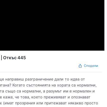
| Откъс 445
Сподели
 ще направиш разграничение дали то идва от
тана? Когато състоянията на хората са нормални,
та също са нормални, а разумът им е нормален и
е каже, че това, което преживяват и опознават
ух (имат прозрения или притежават някакво просто