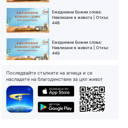
Ежедневни Божии слова:
Навлизане в живота | Откъс
448
7:42
Ежедневни Божии слова:
Навлизане в живота | Откъс
449
5:33
Последвайте стъпките на агнеца и се
Ежедневни Божии слова:
Навлизане в живота | Откъс
насладете на благоденствие за цял живот
450
4:55
Ежедневни Божии слова:
Навлизане в живота | Откъс
453
7:31