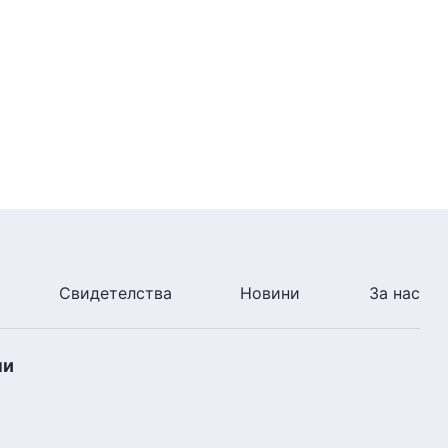
12:58
Ежедневни Божии слова:
Навлизане в живота | Откъс
469
6:59
Ежедневни Божии слова:
Навлизане в живота | Откъс
470
8:13
Ежедневни Божии слова:
Навлизане в живота | Откъс
Свидетелства
Новини
За нас
471
8:03
ни
Ежедневни Божии слова:
Навлизане в живота | Откъс
472
14:12