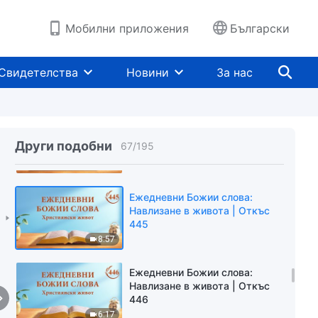
4:45
Мобилни приложения
Български
Ежедневни Божии слова:
Навлизане в живота | Откъс
Свидетелства
Новини
За нас
443
15:02
Ежедневни Божии слова:
Навлизане в живота | Откъс
Други подобни
67
/
195
444
12:27
Ежедневни Божии слова:
Навлизане в живота | Откъс
445
8:57
Ежедневни Божии слова:
Навлизане в живота | Откъс
446
6:17