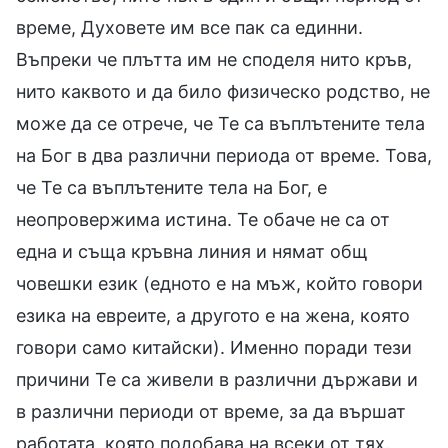
време, Духовете им все пак са единни.
Въпреки че плътта им не споделя нито кръв,
нито каквото и да било физическо родство, не
може да се отрече, че Те са въплътените тела
на Бог в два различни периода от време. Това,
че Те са въплътените тела на Бог, е
неопровержима истина. Те обаче не са от
една и съща кръвна линия и нямат общ
човешки език (едното е на мъж, който говори
езика на евреите, а другото е на жена, която
говори само китайски). Именно поради тези
причини Те са живели в различни държави и
в различни периоди от време, за да вършат
работата, която подобава на всеки от тях.