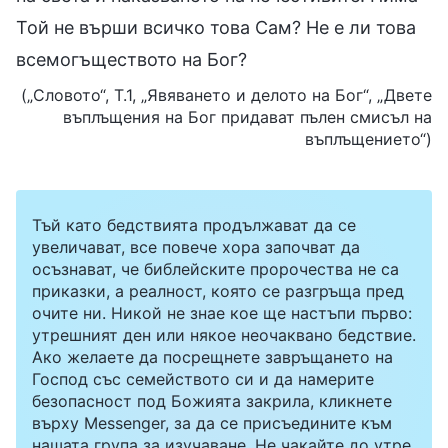
Той не върши всичко това Сам? Не е ли това
всемогъществото на Бог?
(„Словото“, Т.1, „Явяването и делото на Бог“, „Двете
въплъщения на Бог придават пълен смисъл на
въплъщението“)
Тъй като бедствията продължават да се
увеличават, все повече хора започват да
осъзнават, че библейските пророчества не са
приказки, а реалност, която се разгръща пред
очите ни. Никой не знае кое ще настъпи първо:
утрешният ден или някое неочаквано бедствие.
Ако желаете да посрещнете завръщането на
Господ със семейството си и да намерите
безопасност под Божията закрила, кликнете
върху Messenger, за да се присъедините към
нашата група за изучаване. Не чакайте до утре.