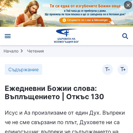
Начало
Четения
Съдържание
Ежедневни Божии слова:
Въплъщението | Откъс 130
Исус и Аз произлизаме от един Дух. Въпреки
че не сме свързани по плът, Духовете ни са
единосъщни; въпреки че съдържанието на