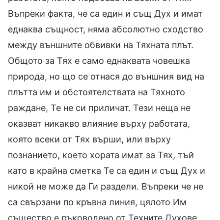
Въпреки факта, че са един и същ Дух и имат
еднаква същност, няма абсолютно сходство
между външните обвивки на Тяхната плът.
Общото за Тях е само еднаквата човешка
природа, но що се отнася до външния вид на
плътта им и обстоятелствата на Тяхното
раждане, Те не си приличат. Тези неща не
оказват никакво влияние върху работата,
която всеки от Тях върши, или върху
познанието, което хората имат за Тях, тъй
като в крайна сметка Те са един и същ Дух и
никой не може да Ги раздели. Въпреки че не
са свързани по кръвна линия, цялото Им
същество е ръководено от Техните Духове,