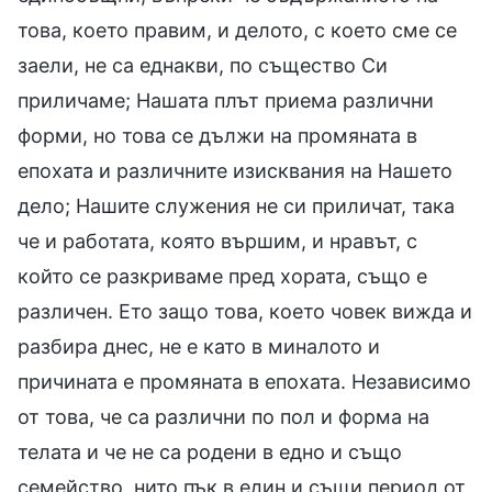
това, което правим, и делото, с което сме се
заели, не са еднакви, по същество Си
приличаме; Нашата плът приема различни
форми, но това се дължи на промяната в
епохата и различните изисквания на Нашето
дело; Нашите служения не си приличат, така
че и работата, която вършим, и нравът, с
който се разкриваме пред хората, също е
различен. Ето защо това, което човек вижда и
разбира днес, не е като в миналото и
причината е промяната в епохата. Независимо
от това, че са различни по пол и форма на
телата и че не са родени в едно и също
семейство, нито пък в един и същи период от