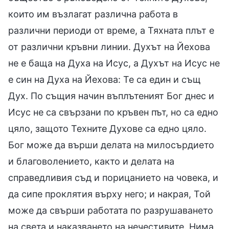
които им възлагат различна работа в
различни периоди от време, а Тяхната плът е
от различни кръвни линии. Духът на Йехова
не е баща на Духа на Исус, а Духът на Исус не
е син на Духа на Йехова: Те са един и същ
Дух. По същия начин въплътеният Бог днес и
Исус не са свързани по кръвен път, но са едно
цяло, защото Техните Духове са едно цяло.
Бог може да върши делата на милосърдието
и благоволението, както и делата на
справедливия съд и порицанието на човека, и
да сипе проклятия върху него; и накрая, Той
може да свърши работата по разрушаването
на света и наказването на нечестивите. Нима