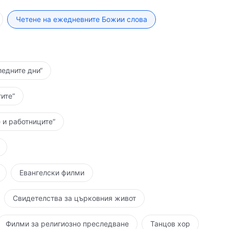
е управление е завършено, човекът все още не е
той трябва да бъде наказан. Ако хората не изпълняват
Четене на ежедневните Божии слова
 непокорство, а не означава, че Бог не е бил
и, които не могат да приложат Божиите слова на
те изисквания, както и онези, които не могат да
бъдат наказани. Днес това, което вие трябва да
ледните дни“
 човека и това, което трябва да се прави от всички
не можете да правите това добре, няма ли да си
ите“
к можете да очаквате, че все още имате бъдеще и
вечеството, а сътрудничеството на човека се дава
 и работниците“
аправил всичко, което е трябвало да направи, от
тика и да съдейства на Бог. В делото на Бог човекът
воята вярност и не трябва да се отдава на
ака смъртта. Бог може да се пожертва за човека,
Евангелски филми
та вярност на Бог? Бог има едно сърце и един ум
предложи малко сътрудничество? Бог работи за
Свидетелства за църковния живот
зпълни част от дълга си в името на Божието
ч, но вие все още само виждате, но не действате,
Филми за религиозно преследване
Танцов хор