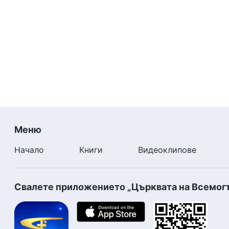
с него. Всички онези, които не прилагат на практик
умишлено се противопоставят и не се покоряват н
внимание на делото на Светия Дух. Хората, които н
застават срещу Бог. Хората, които не изпълняват св
хората, които не сътрудничат на Бог, са тези, кои
Меню
Начало
Книги
Видеоклипове
Свалете приложението „Църквата на Всемог