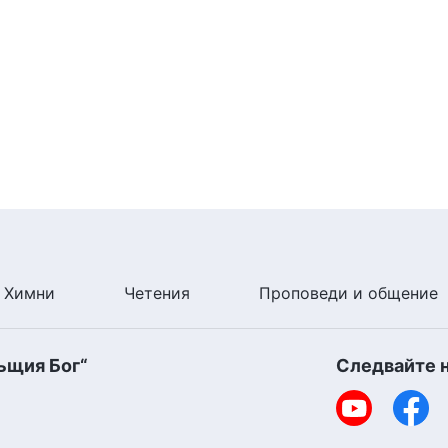
а истината, изисквана от Бог, са хора, които
а Божиите слова, дори и да обръщат специално
е се подчиняват и не са покорни, са бунтовни и
оя дълг, са тези, които не сътрудничат на Бог, а
то не приемат делото на Светия Дух.
Химни
Четения
Проповеди и общение
ъщия Бог“
Следвайте 