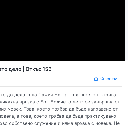
то дело | Откъс 156
Сподели
ко до делото на Самия Бог, а това, което включва
 никаква връзка с Бог. Божието дело се завършва от
ия човек. Това, което трябва да бъде направено от
овека, а това, което трябва да бъде практикувано
егово собствено служение и няма връзка с човека. Не