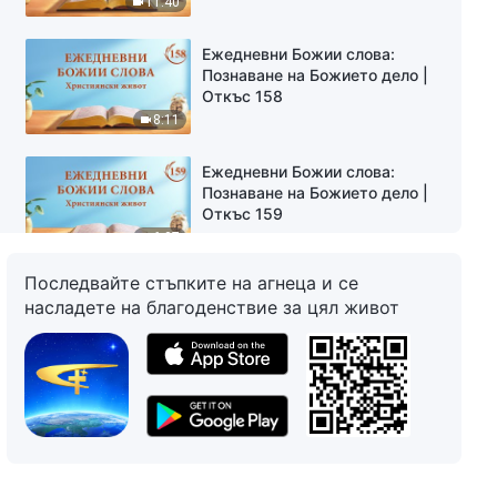
11:40
Ежедневни Божии слова:
Познаване на Божието дело |
Откъс 158
8:11
Ежедневни Божии слова:
Познаване на Божието дело |
Откъс 159
6:07
Последвайте стъпките на агнеца и се
Ежедневни Божии слова:
насладете на благоденствие за цял живот
Познаване на Божието дело |
Откъс 160
9:34
Ежедневни Божии слова:
Познаване на Божието дело |
Откъс 161
12:12