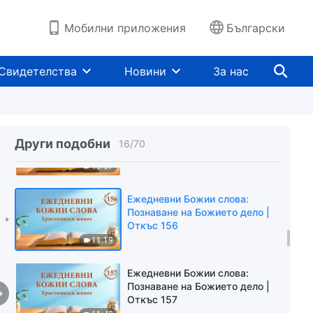
Откъс 153
7:34
Мобилни приложения
Български
Ежедневни Божии слова:
Познаване на Божието дело |
Свидетелства
Новини
За нас
Откъс 154
9:33
Ежедневни Божии слова:
Познаване на Божието дело |
Други подобни
16
/
70
Откъс 155
10:07
Ежедневни Божии слова:
Познаване на Божието дело |
Откъс 156
11:19
Ежедневни Божии слова:
Познаване на Божието дело |
Откъс 157