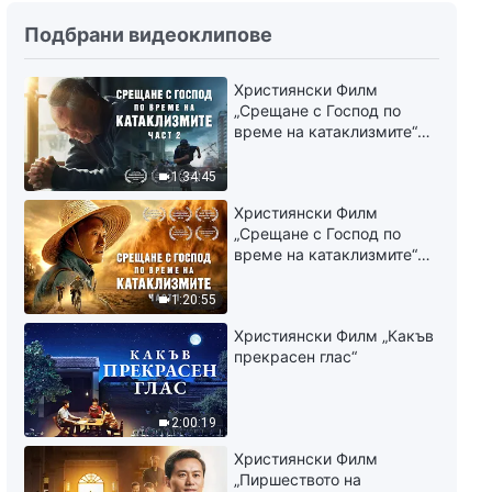
Ежедневни Божии слова:
Подбрани видеоклипове
Познаване на Божието дело |
Откъс 162
Християнски Филм
16:55
„Срещане с Господ по
време на катаклизмите“
Ежедневни Божии слова:
(част 2)
Познаване на Божието дело |
1:34:45
Откъс 163
12:04
Християнски Филм
„Срещане с Господ по
време на катаклизмите“
Ежедневни Божии слова:
(част 1)
Познаване на Божието дело |
1:20:55
Откъс 164
4:03
Християнски Филм „Какъв
прекрасен глас“
Ежедневни Божии слова:
Познаване на Божието дело |
Откъс 165
2:00:19
13:49
Християнски Филм
„Пиршеството на