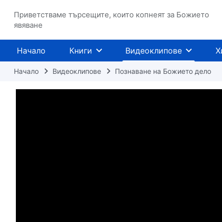
Приветстваме търсещите, които копнеят за Божието
явяване
Начало
Книги
Видеоклипове
Х
Начало
Видеоклипове
Познаване на Божието дело