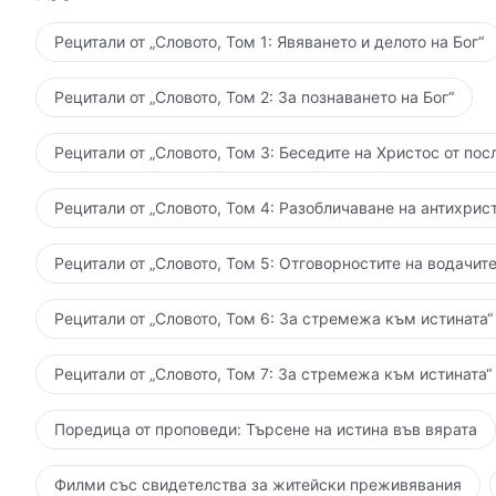
стъпка по стъпка. Ако накрая, когато цялото Божи
направил това, което Бог изисква от него, тогава 
Рецитали от „Словото, Том 1: Явяването и делото на Бог“
Божиите изисквания, то това се дължи на човешкото
достатъчно задълбочен в работата Си. Всички онез
Рецитали от „Словото, Том 2: За познаването на Бог“
практика, онези, които не могат да изпълнят Божии
дадат своята вярност и да изпълнят своя дълг, ще 
Рецитали от „Словото, Том 3: Беседите на Христос от пос
постигнете, не е допълнително изискване, а дълг на
хора. Ако не можете да изпълнявате дълга си или 
Рецитали от „Словото, Том 4: Разобличаване на антихрист
навлечете беди? Не си ли играете със смъртта? Ка
перспективи? Божието дело се извършва заради чо
Рецитали от „Словото, Том 5: Отговорностите на водачите
в името на Божието управление. След като Бог е н
човека се изисква да бъде всеотдаен в своята прак
Рецитали от „Словото, Том 6: За стремежа към истината“
не бива да пести усилия, той трябва да предлага с
многобройни представи или да седи пасивно и да ч
Рецитали от „Словото, Том 7: За стремежа към истината“
така че защо човекът да не може да предложи своя
към човека, така че защо човекът да не може да 
Поредица от проповеди: Търсене на истина във вярата
човечеството, така че защо човек да не може да и
управление? Божието дело е стигнало толкова дале
Филми със свидетелства за житейски преживявания