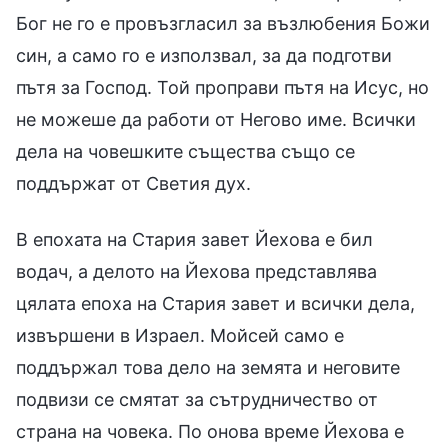
Бог не го е провъзгласил за възлюбения Божи
син, а само го е използвал, за да подготви
пътя за Господ. Той проправи пътя на Исус, но
не можеше да работи от Негово име. Всички
дела на човешките същества също се
поддържат от Светия дух.
В епохата на Стария завет Йехова е бил
водач, а делото на Йехова представлява
цялата епоха на Стария завет и всички дела,
извършени в Израел. Мойсей само е
поддържал това дело на земята и неговите
подвизи се смятат за сътрудничество от
страна на човека. По онова време Йехова е