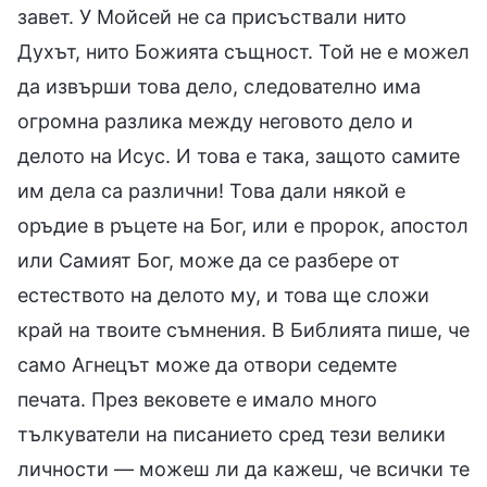
завет. У Мойсей не са присъствали нито
Духът, нито Божията същност. Той не е можел
да извърши това дело, следователно има
огромна разлика между неговото дело и
делото на Исус. И това е така, защото самите
им дела са различни! Това дали някой е
оръдие в ръцете на Бог, или е пророк, апостол
или Самият Бог, може да се разбере от
естеството на делото му, и това ще сложи
край на твоите съмнения. В Библията пише, че
само Агнецът може да отвори седемте
печата. През вековете е имало много
тълкуватели на писанието сред тези велики
личности — можеш ли да кажеш, че всички те