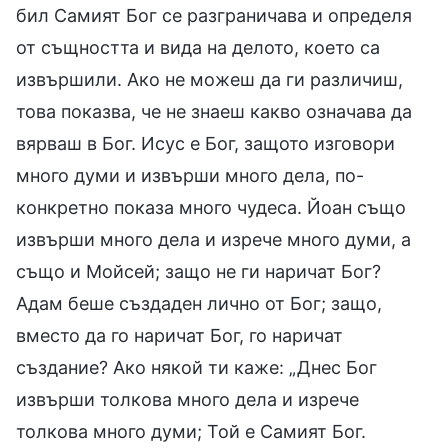
бил Самият Бог се разграничава и определя
от същността и вида на делото, което са
извършили. Ако не можеш да ги различиш,
това показва, че не знаеш какво означава да
вярваш в Бог. Исус е Бог, защото изговори
много думи и извърши много дела, по-
конкретно показа много чудеса. Йоан също
извърши много дела и изрече много думи, а
също и Мойсей; защо не ги наричат Бог?
Адам беше създаден лично от Бог; защо,
вместо да го наричат Бог, го наричат
създание? Ако някой ти каже: „Днес Бог
извърши толкова много дела и изрече
толкова много думи; Той е Самият Бог.