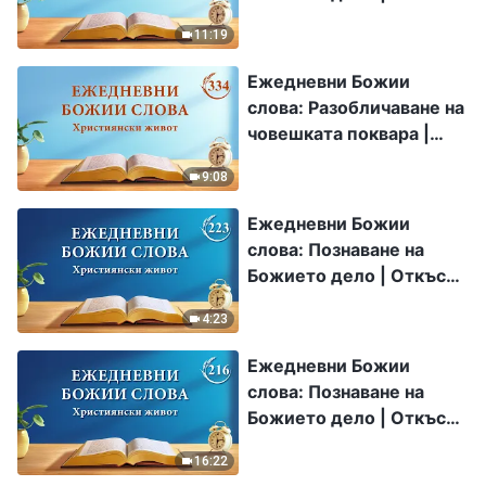
156
11:19
Ежедневни Божии
слова: Разобличаване на
човешката поквара |
Откъс 334
9:08
Ежедневни Божии
слова: Познаване на
Божието дело | Откъс
223
4:23
Ежедневни Божии
слова: Познаване на
Божието дело | Откъс
216
16:22