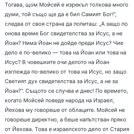
Тогава, щом Мойсей е изрекъл толкова много
думи, той също ще да е бил Самият Бог!“,
следва от своя страна да попиташ: „А защо по
онова време Бог свидетелства за Исус, а не
Йоан? Нима Йоан не дойде преди Исус? Чие
дело е по-велико — това на Йоан или това на
Исус? В човешките очи делото на Йоан
изглежда по-велико от това на Исус, но защо
Светият дух свидетелства за Исус, а не за
Йоан?“. Същото се случва и днес! По времето,
когато Мойсей поведе народа на Израел,
Йехова му говореше от облаците. Мойсей не
говореше директно, а беше напътстван пряко
от Йехова. Това е израелското дело от Стария