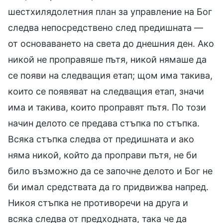
шестхилядолетния план за управление на Бог
следва непосредствено след предишната —
от основаването на света до днешния ден. Ако
никой не проправяше пътя, никой нямаше да
се появи на следващия етап; щом има такива,
които се появяват на следващия етап, значи
има и такива, които проправят пътя. По този
начин делото се предава стъпка по стъпка.
Всяка стъпка следва от предишната и ако
няма никой, който да проправи пътя, не би
било възможно да се започне делото и Бог не
би имал средствата да го придвижва напред.
Никоя стъпка не противоречи на друга и
всяка следва от предходната, така че да