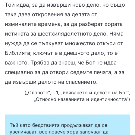
Той идва, за да извърши ново дело, но също
така дава откровения за делата от
изминалите времена, за да разберат хората
истината за шестхилядолетното дело. Няма
нужда да се тълкуват множество откъси от
Библията; ключът е в днешното дело, то е
важното. Трябва да знаеш, че Бог не идва
специално за да отвори седемте печата, а за
да извърши делото на спасението.
(„Словото“, Т.1, „Явяването и делото на Бог“,
„Относно названията и идентичността“)
Тъй като бедствията продължават да се
увеличават, все повече хора започват да