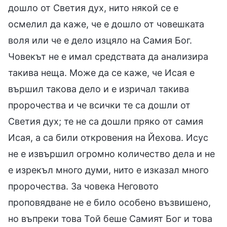
дошло от Светия дух, нито някой се е
осмелил да каже, че е дошло от човешката
воля или че е дело изцяло на Самия Бог.
Човекът не е имал средствата да анализира
такива неща. Може да се каже, че Исая е
вършил такова дело и е изричал такива
пророчества и че всички те са дошли от
Светия дух; те не са дошли пряко от самия
Исая, а са били откровения на Йехова. Исус
не е извършил огромно количество дела и не
е изрекъл много думи, нито е изказал много
пророчества. За човека Неговото
проповядване не е било особено възвишено,
но въпреки това Той беше Самият Бог и това