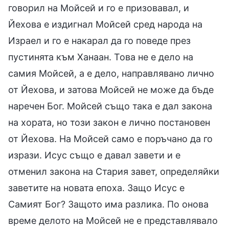
говорил на Мойсей и го е призовавал, и
Йехова е издигнал Мойсей сред народа на
Израел и го е накарал да го поведе през
пустинята към Ханаан. Това не е дело на
самия Мойсей, а е дело, направлявано лично
от Йехова, и затова Мойсей не може да бъде
наречен Бог. Мойсей също така е дал закона
на хората, но този закон е лично постановен
от Йехова. На Мойсей само е поръчано да го
изрази. Исус също е давал завети и е
отменил закона на Стария завет, определяйки
заветите на новата епоха. Защо Исус е
Самият Бог? Защото има разлика. По онова
време делото на Мойсей не е представлявало