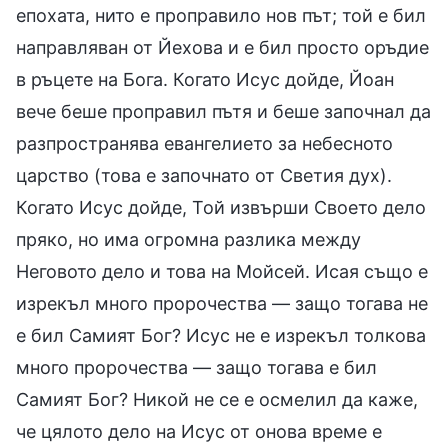
епохата, нито е проправило нов път; той е бил
направляван от Йехова и е бил просто оръдие
в ръцете на Бога. Когато Исус дойде, Йоан
вече беше проправил пътя и беше започнал да
разпространява евангелието за небесното
царство (това е започнато от Светия дух).
Когато Исус дойде, Той извърши Своето дело
пряко, но има огромна разлика между
Неговото дело и това на Мойсей. Исая също е
изрекъл много пророчества — защо тогава не
е бил Самият Бог? Исус не е изрекъл толкова
много пророчества — защо тогава е бил
Самият Бог? Никой не се е осмелил да каже,
че цялото дело на Исус от онова време е