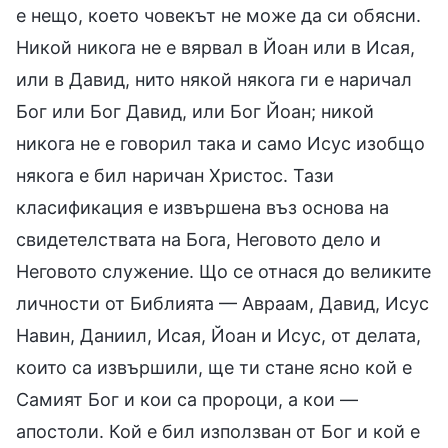
е нещо, което човекът не може да си обясни.
Никой никога не е вярвал в Йоан или в Исая,
или в Давид, нито някой някога ги е наричал
Бог или Бог Давид, или Бог Йоан; никой
никога не е говорил така и само Исус изобщо
някога е бил наричан Христос. Тази
класификация е извършена въз основа на
свидетелствата на Бога, Неговото дело и
Неговото служение. Що се отнася до великите
личности от Библията — Авраам, Давид, Исус
Навин, Даниил, Исая, Йоан и Исус, от делата,
които са извършили, ще ти стане ясно кой е
Самият Бог и кои са пророци, а кои —
апостоли. Кой е бил използван от Бог и кой е