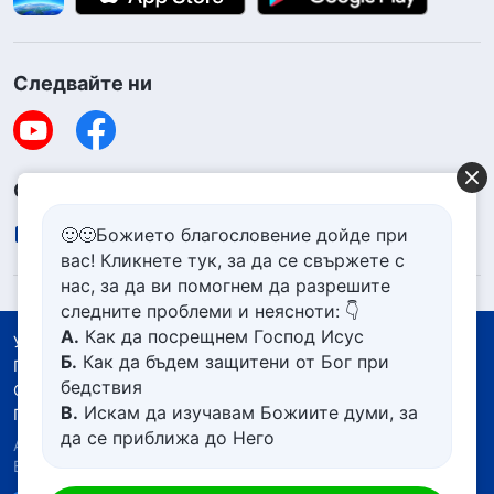
Следвайте ни
Свържете се с нас
contact.bg@godfootsteps.org
🙂🙂Божието благословение дойде при
вас! Кликнете тук, за да се свържете с
нас, за да ви помогнем да разрешите
следните проблеми и неясноти: 👇
А.
Как да посрещнем Господ Исус
Условия за ползване
Б.
Как да бъдем защитени от Бог при
Политика за поверителност
бедствия
Със съдействието на
В.
Искам да изучавам Божиите думи, за
Политика за бисквитките
да се приближа до Него
Авторско право © 2026
Църквата на Всемогъщия
Г.
Как да се отървем от болезнения
Бог.
Всички права запазени.
живот