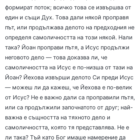
формират поток; всичко това се извършва от
един и същи Дух. Това дали някой проправя
път, или продължава делото на предходния не
определя самоличността на този някой. Нали
така? Йоан проправи пътя, а Исус продължи
неговото дело — това доказва ли, че
самоличността на Исус е по-низша от тази на
Йоан? Йехова извърши делото Си преди Исус
— можеш ли да кажеш, че Йехова е по-велик
от Исус? Не е важно дали са проправили пътя,
или са продължили започнатото от друг; най-
важна е същността на тяхното дело и
самоличността, която тя представлява. Не е
ли така? Тъй като Бог имаше намерение да