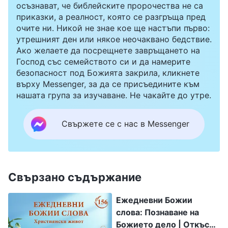
осъзнават, че библейските пророчества не са
приказки, а реалност, която се разгръща пред
очите ни. Никой не знае кое ще настъпи първо:
утрешният ден или някое неочаквано бедствие.
Ако желаете да посрещнете завръщането на
Господ със семейството си и да намерите
безопасност под Божията закрила, кликнете
върху Messenger, за да се присъедините към
нашата група за изучаване. Не чакайте до утре.
Свържете се с нас в Messenger
Свързано съдържание
Ежедневни Божии
слова: Познаване на
Божието дело | Откъс