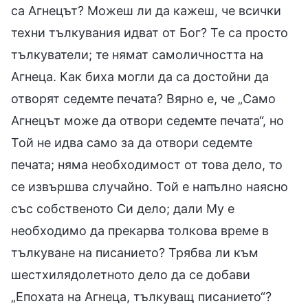
са Агнецът? Можеш ли да кажеш, че всички
техни тълкувания идват от Бог? Те са просто
тълкуватели; те нямат самоличността на
Агнеца. Как биха могли да са достойни да
отворят седемте печата? Вярно е, че „Само
Агнецът може да отвори седемте печата“, но
Той не идва само за да отвори седемте
печата; няма необходимост от това дело, то
се извършва случайно. Той е напълно наясно
със собственото Си дело; дали Му е
необходимо да прекарва толкова време в
тълкуване на писанието? Трябва ли към
шестхилядолетното дело да се добави
„Епохата на Агнеца, тълкуващ писанието“?