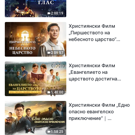
2:00:19
Християнски Филм
„Пиршеството на
небесното царство“
Свидетелство на
католически свещеник
2:09:57
Християнски Филм
„Евангелието на
царството достигна
нашето село“
1:40:00
Християнски Филм „Едно
опасно евангелско
приключение“｜
Разпространяване на
евангелието на
1:58:25