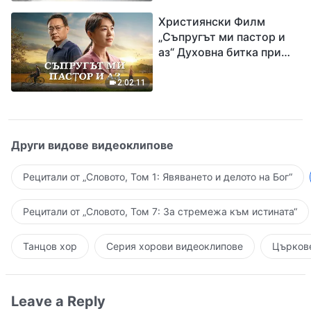
завръщането на Господ
Християнски Филм
Исус
„Съпругът ми пастор и
аз“ Духовна битка при
посрещането на
Завръщането на Господ
2:02:11
Други видове видеоклипове
Рецитали от „Словото, Том 1: Явяването и делото на Бог“
Рецитали от „Словото, Том 7: За стремежа към истината“
Танцов хор
Серия хорови видеоклипове
Църкове
Leave a Reply