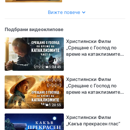
Вижте повече
Подбрани видеоклипове
Християнски Филм
„Срещане с Господ по
време на катаклизмите“
(част 2)
1:34:45
Християнски Филм
„Срещане с Господ по
време на катаклизмите“
(част 1)
1:20:55
Християнски Филм
„Какъв прекрасен глас“