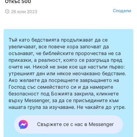
Откъс 500
Сподели
26 юли 2023
Тъй като бедствията продължават да се
увеличават, все повече хора започват да
осъзнават, че библейските пророчества не са
приказки, а реалност, която се разгръща пред
очите ни. Никой не знае кое ще настъпи първо:
утрешният ден или някое неочаквано бедствие.
Ако желаете да посрещнете завръщането на
Господ със семейството си и да намерите
безопасност под Божията закрила, кликнете
върху Messenger, за да се присъедините към
нашата група за изучаване. Не чакайте до утре.
Свържете се с нас в Messenger