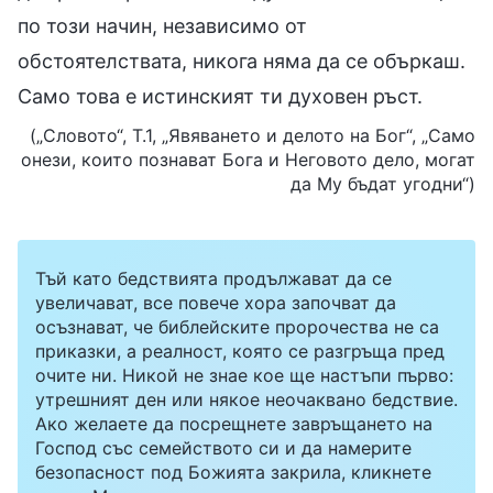
по този начин, независимо от
обстоятелствата, никога няма да се объркаш.
Само това е истинският ти духовен ръст.
(„Словото“, Т.1, „Явяването и делото на Бог“, „Само
онези, които познават Бога и Неговото дело, могат
да Му бъдат угодни“)
Тъй като бедствията продължават да се
увеличават, все повече хора започват да
осъзнават, че библейските пророчества не са
приказки, а реалност, която се разгръща пред
очите ни. Никой не знае кое ще настъпи първо:
утрешният ден или някое неочаквано бедствие.
Ако желаете да посрещнете завръщането на
Господ със семейството си и да намерите
безопасност под Божията закрила, кликнете