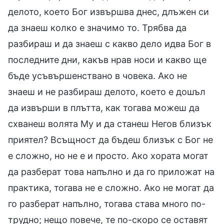
делото, което Бог извършва днес, длъжен си
да знаеш колко е значимо то. Трябва да
разбираш и да знаеш с какво дело идва Бог в
последните дни, какъв нрав носи и какво ще
бъде усъвършенствано в човека. Ако не
знаеш и не разбираш делото, което е дошъл
да извърши в плътта, как тогава можеш да
схванеш волята Му и да станеш Негов близък
приятел? Всъщност да бъдеш близък с Бог не
е сложно, но не е и просто. Ако хората могат
да разберат това напълно и да го приложат на
практика, тогава не е сложно. Ако не могат да
го разберат напълно, тогава става много по-
трудно; нещо повече, те по-скоро се оставят