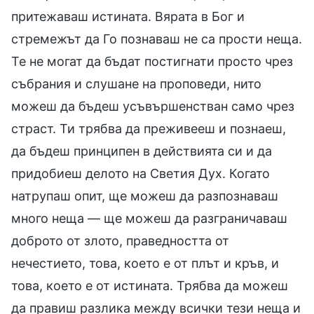
притежаваш истината. Вярата в Бог и
стремежът да Го познаваш не са прости неща.
Те не могат да бъдат постигнати просто чрез
събрания и слушане на проповеди, нито
можеш да бъдеш усъвършенстван само чрез
страст. Ти трябва да преживееш и познаеш,
да бъдеш принципен в действията си и да
придобиеш делото на Светия Дух. Когато
натрупаш опит, ще можеш да разпознаваш
много неща — ще можеш да разграничаваш
доброто от злото, праведността от
нечестието, това, което е от плът и кръв, и
това, което е от истината. Трябва да можеш
да правиш разлика между всички тези неща и