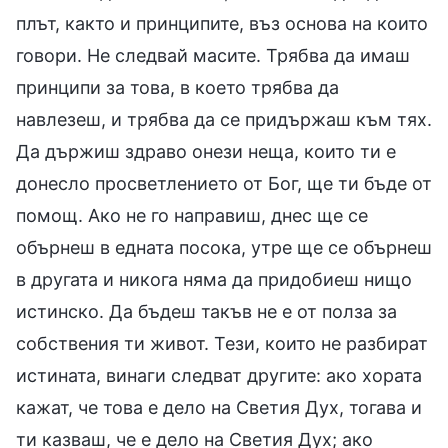
плът, както и принципите, въз основа на които
говори. Не следвай масите. Трябва да имаш
принципи за това, в което трябва да
навлезеш, и трябва да се придържаш към тях.
Да държиш здраво онези неща, които ти е
донесло просветлението от Бог, ще ти бъде от
помощ. Ако не го направиш, днес ще се
обърнеш в едната посока, утре ще се обърнеш
в другата и никога няма да придобиеш нищо
истинско. Да бъдеш такъв не е от полза за
собствения ти живот. Тези, които не разбират
истината, винаги следват другите: ако хората
кажат, че това е дело на Светия Дух, тогава и
ти казваш, че е дело на Светия Дух; ако