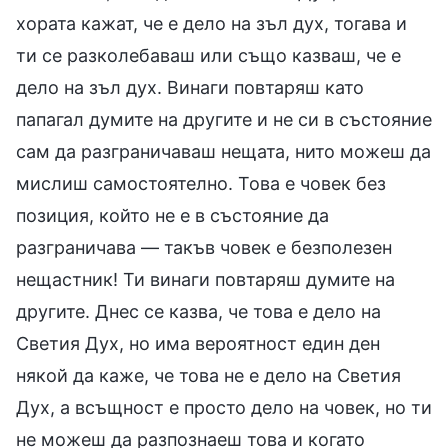
хората кажат, че е дело на зъл дух, тогава и
ти се разколебаваш или също казваш, че е
дело на зъл дух. Винаги повтаряш като
папагал думите на другите и не си в състояние
сам да разграничаваш нещата, нито можеш да
мислиш самостоятелно. Това е човек без
позиция, който не е в състояние да
разграничава — такъв човек е безполезен
нещастник! Ти винаги повтаряш думите на
другите. Днес се казва, че това е дело на
Светия Дух, но има вероятност един ден
някой да каже, че това не е дело на Светия
Дух, а всъщност е просто дело на човек, но ти
не можеш да разпознаеш това и когато