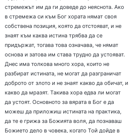
стремежът им да ги доведе до неяснота. Ако
в стремежа си към Бог хората нямат своя
собствена позиция, която да отстояват, и не
знаят към каква истина трябва да се
придържат, тогава това означава, че нямат
основа и затова им става трудно да устояват.
Днес има толкова много хора, които не
разбират истината, не могат да разграничат
доброто от злото и не знаят какво да обичат, и
какво да мразят. Такива хора едва ли могат
да устоят. Основното за вярата в Бог е да
можеш да приложиш истината на практика,
да те е грижа за Божията воля, да познаваш
Божието дело в човека, когато Той дойде в