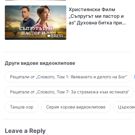
завръщането на Господ
Християнски Филм
Исус
„Съпругът ми пастор и
аз“ Духовна битка при
посрещането на
Завръщането на Господ
2:02:11
Други видове видеоклипове
Рецитали от „Словото, Том 1: Явяването и делото на Бог“
Рецитали от „Словото, Том 7: За стремежа към истината“
Танцов хор
Серия хорови видеоклипове
Църкове
Leave a Reply