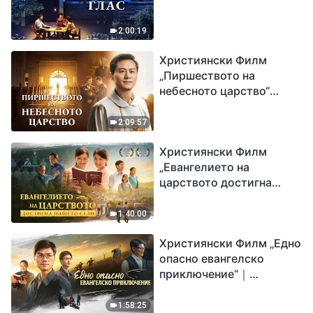
2:00:19
Християнски Филм
„Пиршеството на
небесното царство“
Свидетелство на
католически свещеник
2:09:57
Християнски Филм
„Евангелието на
царството достигна
нашето село“
1:40:00
Християнски Филм „Едно
опасно евангелско
приключение“｜
Разпространяване на
евангелието на
1:58:25