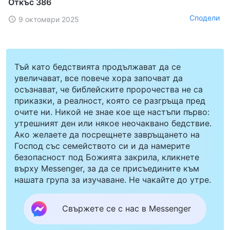
Откъс 386
Сподели
9 октомври 2025
Тъй като бедствията продължават да се
увеличават, все повече хора започват да
осъзнават, че библейските пророчества не са
приказки, а реалност, която се разгръща пред
очите ни. Никой не знае кое ще настъпи първо:
утрешният ден или някое неочаквано бедствие.
Ако желаете да посрещнете завръщането на
Господ със семейството си и да намерите
безопасност под Божията закрила, кликнете
върху Messenger, за да се присъедините към
нашата група за изучаване. Не чакайте до утре.
Свържете се с нас в Messenger