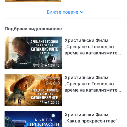
Вижте повече
Подбрани видеоклипове
Християнски Филм
„Срещане с Господ по
време на катаклизмите“
(част 2)
1:34:45
Християнски Филм
„Срещане с Господ по
време на катаклизмите“
(част 1)
1:20:55
Християнски Филм
„Какъв прекрасен глас“