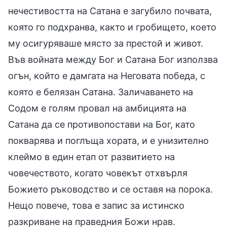
нечестивостта на Сатана е загубило почвата,
която го подхранва, както и гробището, което
му осигуряваше място за престой и живот.
Във войната между Бог и Сатана Бог използва
огън, който е дамгата на Неговата победа, с
която е белязан Сатана. Заличаването на
Содом е голям провал на амбицията на
Сатана да се противопостави на Бог, като
покварява и поглъща хората, и е унизително
клеймо в един етап от развитието на
човечеството, когато човекът отхвърля
Божието ръководство и се оставя на порока.
Нещо повече, това е запис за истинско
разкриване на праведния Божи нрав.