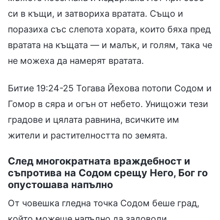
си в къщи, и затвориха вратата. Също и
поразиха със слепота хората, които бяха пред
вратата на къщата — и малък, и голям, така че
не можеха да намерят вратата.
Битие 19:24-25 Тогава Йехова потопи Содом и
Гомор в сяра и огън от небето. Унищожи тези
градове и цялата равнина, всичките им
жители и растителността по земята.
След многократната враждебност и
съпротива на Содом срещу Него, Бог го
опустошава напълно
От човешка гледна точка Содом беше град,
който можеше напълно да задоволи