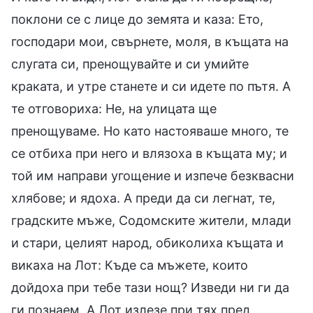
поклони се с лице до земята и каза: Ето,
господари мои, свърнете, моля, в къщата на
слугата си, пренощувайте и си умийте
краката, и утре станете и си идете по пътя. А
те отговориха: Не, на улицата ще
пренощуваме. Но като настояваше много, те
се отбиха при него и влязоха в къщата му; и
той им направи угощение и изпече безквасни
хлябове; и ядоха. А преди да си легнат, те,
градските мъже, Содомските жители, млади
и стари, целият народ, обиколиха къщата и
викаха на Лот: Къде са мъжете, които
дойдоха при тебе тази нощ? Изведи ни ги да
ги познаем. А Лот излезе при тях пред