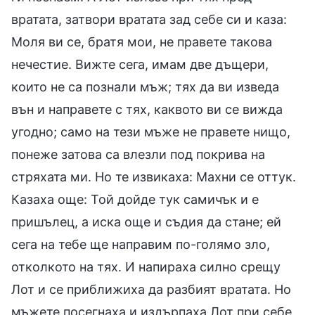
вратата, затвори вратата зад себе си и каза:
Моля ви се, братя мои, не правете такова
нечестие. Вижте сега, имам две дъщери,
които не са познали мъж; тях да ви изведа
вън и направете с тях, каквото ви се вижда
угодно; само на тези мъже не правете нищо,
понеже затова са влезли под покрива на
стряхата ми. Но те извикаха: Махни се оттук.
Казаха още: Той дойде тук самичък и е
пришълец, а иска още и съдия да стане; ей
сега на тебе ще направим по-голямо зло,
отколкото на тях. И напираха силно срещу
Лот и се приближиха да разбият вратата. Но
мъжете посегнаха и издърпаха Лот при себе