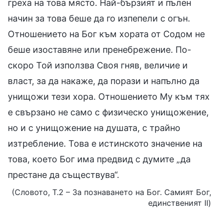
греха на това място. Най-бързият и пълен
начин за това беше да го изпепели с огън.
Отношението на Бог към хората от Содом не
беше изоставяне или пренебрежение. По-
скоро Той използва Своя гняв, величие и
власт, за да накаже, да порази и напълно да
унищожи тези хора. Отношението Му към тях
е свързано не само с физическо унищожение,
но и с унищожение на душата, с трайно
изтребление. Това е истинското значение на
това, което Бог има предвид с думите „да
престане да съществува“.
(Словото, Т.2 – За познаването на Бог. Самият Бог,
единственият II)