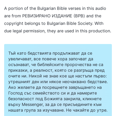
A portion of the Bulgarian Bible verses in this audio
are from РЕВИЗИРАНО ИЗДАНИЕ (BPB) and the
copyright belongs to Bulgarian Bible Society. With
due legal permission, they are used in this production.
Тъй като бедствията продължават да се
увеличават, все повече хора започват да
осъзнават, че библейските пророчества не са
приказки, а реалност, която се разгръща пред
очите ни. Никой не знае кое ще настъпи първо:
утрешният ден или някое неочаквано бедствие.
Ако желаете да посрещнете завръщането на
Господ със семейството си и да намерите
безопасност под Божията закрила, кликнете
върху Messenger, за да се присъедините към
нашата група за изучаване. Не чакайте до утре.