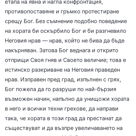
етапа на явна и нагла конфронтация,
противопоставяне и гръмко протестиране
срещу Бог. Без съмнение подобно поведение
на хората би оскърбило Бог и би разгневило
Неговия нрав — нрав, който не бива да бъде
накърняван. Затова Бог веднага и открито
отприщи Своя гняв и Своето величие; това е
истинско разкриване на Неговия праведен
нрав. Изправен пред град, изпълнен с грях,
Бог пожела да го разруши по най-бързия
възможен начин, напълно да унищожи хората
в него и всички техни грехове, да направи
така, че хората в този град да престанат да
съществуват и да възпре увеличаването на