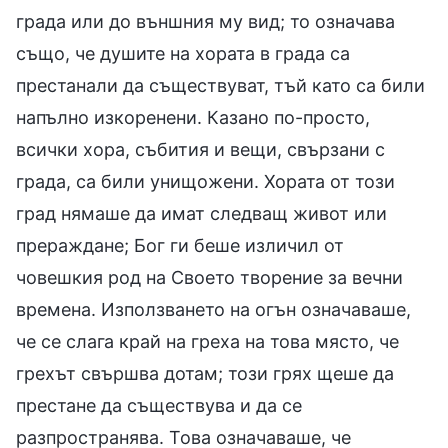
града или до външния му вид; то означава
също, че душите на хората в града са
престанали да съществуват, тъй като са били
напълно изкоренени. Казано по-просто,
всички хора, събития и вещи, свързани с
града, са били унищожени. Хората от този
град нямаше да имат следващ живот или
прераждане; Бог ги беше изличил от
човешкия род на Своето творение за вечни
времена. Използването на огън означаваше,
че се слага край на греха на това място, че
грехът свършва дотам; този грях щеше да
престане да съществува и да се
разпространява. Това означаваше, че