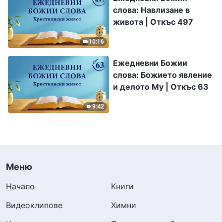
слова: Навлизане в
живота | Откъс 497
10:16
Ежедневни Божии
слова: Божието явление
и делото Му | Откъс 63
9:42
Меню
Начало
Книги
Видеоклипове
Химни