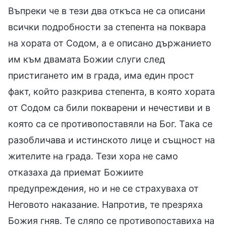
Въпреки че в тези два откъса не са описани
всички подробности за степента на поквара
на хората от Содом, а е описано държанието
им към двамата Божии слуги след
пристигането им в града, има един прост
факт, който разкрива степента, в която хората
от Содом са били покварени и нечестиви и в
която са се противопоставяли на Бог. Така се
разобличава и истинското лице и същност на
жителите на града. Тези хора не само
отказаха да приемат Божиите
предупреждения, но и не се страхуваха от
Неговото наказание. Напротив, те презряха
Божия гняв. Те сляпо се противопоставиха на