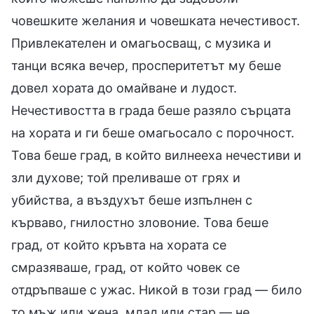
човешките желания и човешката нечестивост.
Привлекателен и омагьосващ, с музика и
танци всяка вечер, просперитетът му беше
довел хората до омайване и лудост.
Нечестивостта в града беше разяло сърцата
на хората и ги беше омагьосало с порочност.
Това беше град, в който вилнееха нечестиви и
зли духове; той преливаше от грях и
убийства, а въздухът беше изпълнен с
кърваво, гнилостно зловоние. Това беше
град, от който кръвта на хората се
смразяваше, град, от който човек се
отдръпваше с ужас. Никой в този град — било
то мъж или жена, млад или стар — не