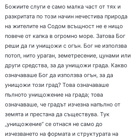
Божиите слуги е само малка част от тях и
разкритата по този начин нечестива природа
на жителите на Содом всъщност не е нищо
повече от капка в огромно море. Затова Бог
реши да ги унищожи с огън. Бог не използва
потоп, нито ураган, земетресение, цунами или
други средства, за да унищожи града. Какво
означаваше Бог да използва огън, за да
унищожи този град? Това означаваше
пълното унищожение на града; това
означаваше, че градът изчезна напълно от
земята и престана да съществува. Тук
„унищожение“ се отнася не само до
изчезването на формата и структурата на