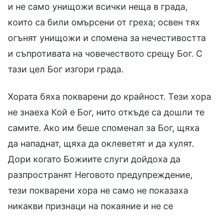
и не само унищожи всички неща в града,
които са били омърсени от греха; освен тях
огънят унищожи и спомена за нечестивостта
и съпротивата на човечеството срещу Бог. С
тази цел Бог изгори града.
Хората бяха покварени до крайност. Тези хора
не знаеха Кой е Бог, нито откъде са дошли те
самите. Ако им беше споменал за Бог, щяха
да нападнат, щяха да оклеветят и да хулят.
Дори когато Божиите слуги дойдоха да
разпространят Неговото предупреждение,
тези покварени хора не само не показаха
никакви признаци на покаяние и не се