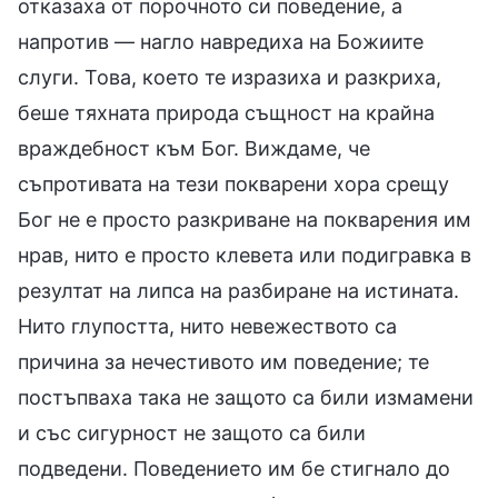
отказаха от порочното си поведение, а
напротив — нагло навредиха на Божиите
слуги. Това, което те изразиха и разкриха,
беше тяхната природа същност на крайна
враждебност към Бог. Виждаме, че
съпротивата на тези покварени хора срещу
Бог не е просто разкриване на покварения им
нрав, нито е просто клевета или подигравка в
резултат на липса на разбиране на истината.
Нито глупостта, нито невежеството са
причина за нечестивото им поведение; те
постъпваха така не защото са били измамени
и със сигурност не защото са били
подведени. Поведението им бе стигнало до