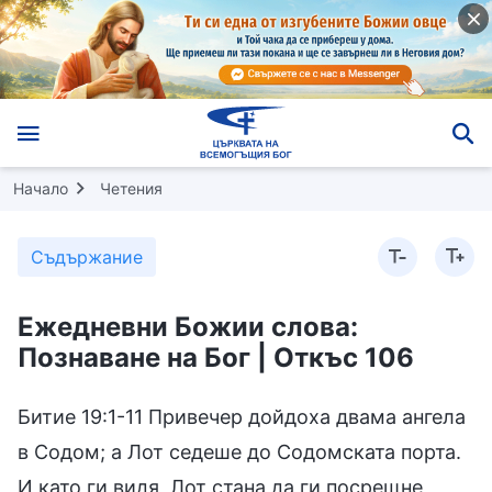
Начало
Четения
Съдържание
Ежедневни Божии слова:
Познаване на Бог | Откъс 106
Битие 19:1-11 Привечер дойдоха двама ангела
в Содом; а Лот седеше до Содомската порта.
И като ги видя, Лот стана да ги посрещне,