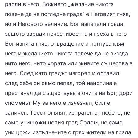
расли в него. Божието „желание никога
повече да не погледне града“ е Неговият гняв,
но и Неговото величие. Бог изпепели града,
защото заради нечестивостта и греха в него
Бог изпита гняв, отвращение и погнуса към
него и желанието никога повече да не вижда
нито него, нито хората или живите същества в
него. След като градът изгорял и оставил
след себе си само пепел, той наистина е
престанал да съществува в очите на Бог; дори
споменът Му за него е изчезнал, бил е
заличен. Тоест огънят, изпратен от небето, не
само унищожи целия град Содом, не само
унищожи изпълнените с грях жители на града