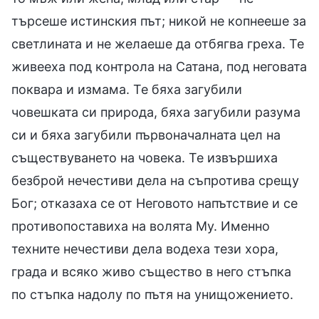
търсеше истинския път; никой не копнееше за
светлината и не желаеше да отбягва греха. Те
живееха под контрола на Сатана, под неговата
поквара и измама. Те бяха загубили
човешката си природа, бяха загубили разума
си и бяха загубили първоначалната цел на
съществуването на човека. Те извършиха
безброй нечестиви дела на съпротива срещу
Бог; отказаха се от Неговото напътствие и се
противопоставиха на волята Му. Именно
техните нечестиви дела водеха тези хора,
града и всяко живо същество в него стъпка
по стъпка надолу по пътя на унищожението.