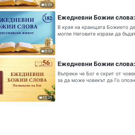
6:09
Ежедневни Божии слова:
В края на краищата Божието де
могли Неговите изрази да бъдат
5:33
Ежедневни Божии слова: 
Въпреки че Бог е скрит от чове
за да може човекът да Го опозн
10:39