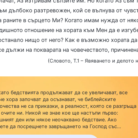
лачат, Аз изтривам сълзите им. Но когато Аз съм
съм дълбоко разтревожен, кой се вълнува от чувс
а раните в сърцето Ми? Когато имам нужда от ня
дишното отношение на хората към Мен да е изгубе
 останало нищо от него? Как е възможно хората д
се дължи на покварата на човечеството, причинена
(Словото, Т.1 – Явяването и делото 
като бедствията продължават да се увеличават, все
че хора започват да осъзнават, че библейските
очества не са приказки, а реалност, която се разгръща
 очите ни. Никой не знае кое ще настъпи първо:
шният ден или някое неочаквано бедствие. Ако
ете да посрещнете завръщането на Господ със
йството си и да намерите безопасност под Божията