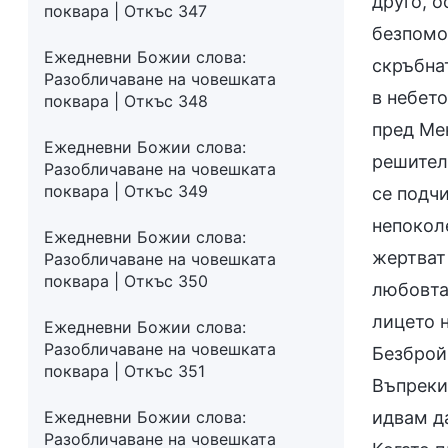
друго, о
поквара | Откъс 347
безпомо
Ежедневни Божии слова:
скръбна
Разобличаване на човешката
в небето
поквара | Откъс 348
пред Мен
Ежедневни Божии слова:
решител
Разобличаване на човешката
поквара | Откъс 349
се подчи
непоколе
Ежедневни Божии слова:
жертват 
Разобличаване на човешката
поквара | Откъс 350
любовта
лицето 
Ежедневни Божии слова:
Разобличаване на човешката
Безброй
поквара | Откъс 351
Въпреки 
Ежедневни Божии слова:
идвам да
Разобличаване на човешката