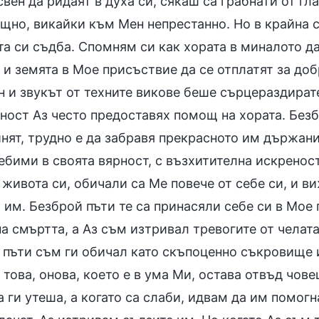
свен да ридаят в духа си, сякаш са грабнати от гл
щно, викайки към Мен непрестанно. Но в крайна см
та си съдба. Спомням си как хората в миналото д
 и земята в Мое присъствие да се отплатят за доб
 и звукът от техните викове беше сърцераздирате
ност Аз често предоставях помощ на хората. Безб
нят, трудно е да забравя прекрасното им държани
бими в своята вярност, с възхитителна искреност
живота си, обичали са Ме повече от себе си, и в
 им. Безброй пъти те са принасяли себе си в Мое
на смъртта, а Аз съм изтривал тревогите от челат
 пъти съм ги обичал като скъпоценно съкровище и
това, онова, което е в ума Ми, остава отвъд чове
 ги утеша, а когато са слаби, идвам да им помогн