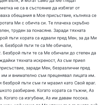
аден вълк, и могат само да Ме гледат
етка не са в състояние да избягат от
аваха обещания в Мое присъствие, кълняха се
ротата Ми с обичта си. Те плачеха скръбно
лен, труден за понасяне. Заради тяхната
рой пъти хората са идвали пред Мен, за да Ми
е. Безброй пъти те са Ме обичали,
. Безброй пъти те са Ме обичали до степен да
иждайки тяхната искреност, Аз съм приел
 присъствие, заради Мен, безразлични пред
а им и внимателно съм преценявал лицата им.
 безброй пъти съм ги мразил като Свой враг.
шкото разбиране. Когато хората са тъжни, Аз
а. Когато са изгубени, Аз им давам посока.