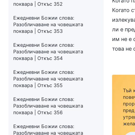
Когато п
поквара | Откъс 352
Когато 
Ежедневни Божии слова:
излекув
Разобличаване на човешката
ли е пре
поквара | Откъс 353
им не е
Ежедневни Божии слова:
това не 
Разобличаване на човешката
поквара | Откъс 354
Ежедневни Божии слова:
Разобличаване на човешката
поквара | Откъс 355
Тъй 
пове
Ежедневни Божии слова:
прор
Разобличаване на човешката
пред
поквара | Откъс 356
утре
жела
Ежедневни Божии слова:
семе
Разобличаване на човешката