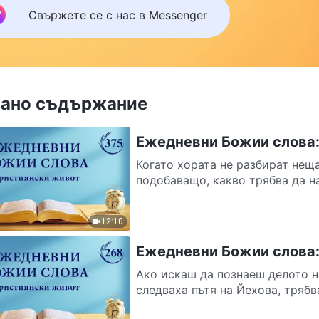
ила, кликнете върху Messenger, за да се присъедините
Свържете се с нас в Messenger
нашата група за изучаване. Не чакайте до утре.
ано съдържание
Ежедневни Божии слова:
Когато хората не разбират неща
подобаващо, какво трябва да на
12:10
Ежедневни Божии слова: 
Ако искаш да познаеш делото н
следваха пътя на Йехова, трябв