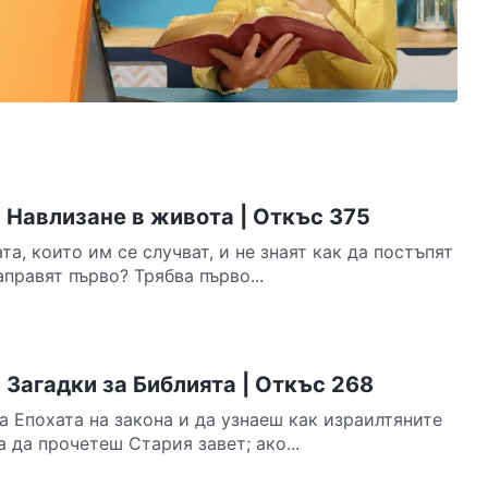
 Навлизане в живота | Откъс 375
та, които им се случват, и не знаят как да постъпят
правят първо? Трябва първо...
Загадки за Библията | Откъс 268
а Епохата на закона и да узнаеш как израилтяните
а да прочетеш Стария завет; ако...