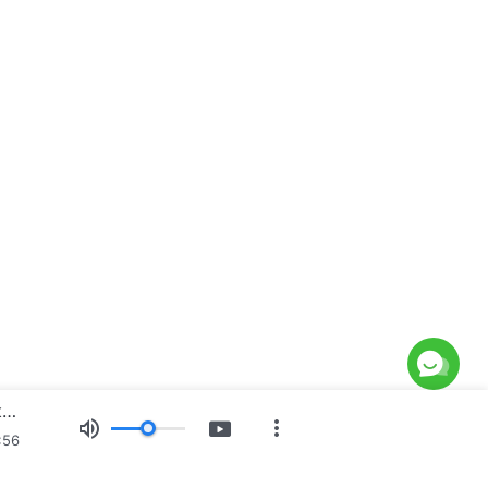
Ежедневни Божии слова: Разобличаване на човешката поквара | Откъс 372
:56