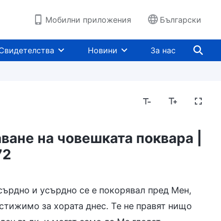
Мобилни приложения
Български
Свидетелства
Новини
За нас
ване на човешката поквара |
72
од
сърдно и усърдно се е покорявал пред Мен,
стижимо за хората днес. Те не правят нищо