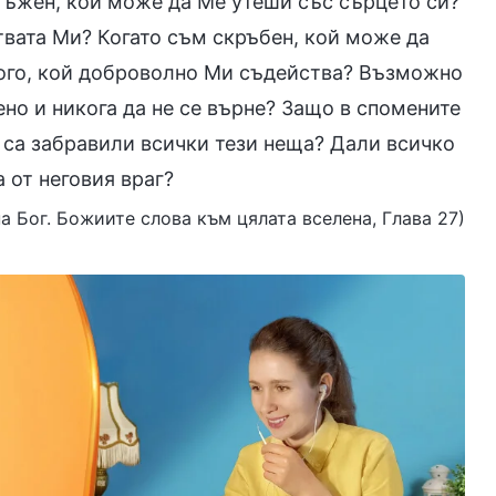
 тъжен, кой може да Ме утеши със сърцето си?
твата Ми? Когато съм скръбен, кой може да
кого, кой доброволно Ми съдейства? Възможно
но и никога да не се върне? Защо в спомените
а са забравили всички тези неща? Дали всичко
 от неговия враг?
на Бог. Божиите слова към цялата вселена, Глава 27)