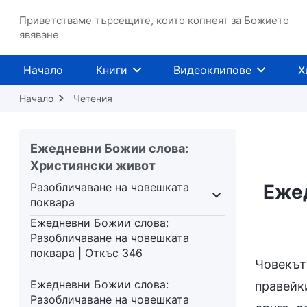
поквара | Откъс 339
Приветстваме търсещите, които копнеят за Божието
явяване
Ежедневни Божии слова:
Разобличаване на човешката
поквара | Откъс 340
Начало
Книги
Видеоклипове
Х
Начало
Ежедневни Божии слова:
Четения
Разобличаване на човешката
поквара | Откъс 341
Ежедневни Божии слова:
Ежедневни Божии слова:
Християнски живот
Разобличаване на човешката
Разобличаване на човешката
Ежед
поквара | Откъс 342
поквара
едстави
Разобличаване на човешката поквара
Ежедневни Божии слова:
Разобличаване на човешката
поквара | Откъс 346
Човекът
Ежедневни Божии слова:
правейк
Разобличаване на човешката