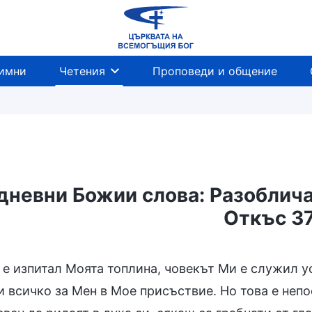
имни
Четения
Проповеди и общение
невни Божии слова: Разоблича
Откъс 3
Навлизане в живота
Предназначения и изх
 е изпитал Моята топлина, човекът Ми е служил у
и всичко за Мен в Мое присъствие. Но това е непо