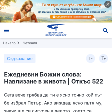
Начало
Четения
Съдържание
Ежедневни Божии слова:
Навлизане в живота | Откъс 522
Сега вече трябва да ти е ясно точно кой път
бе избрал Петър. Ако виждаш ясно пътя му,
значи ще си сигурен в делото, което се