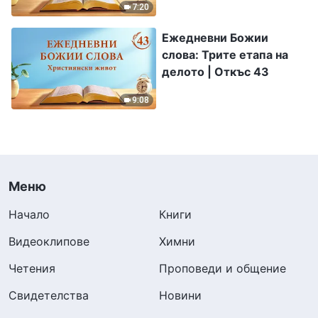
7:20
Ежедневни Божии
слова: Трите етапа на
делото | Откъс 43
9:08
Меню
Начало
Книги
Видеоклипове
Химни
Четения
Проповеди и общение
Свидетелства
Новини