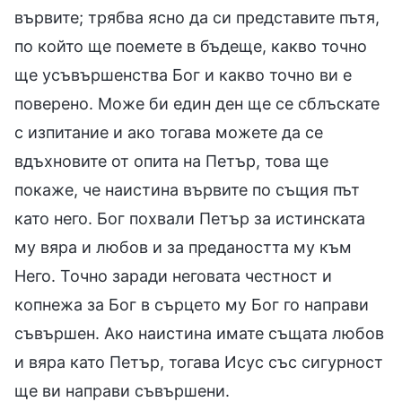
вървите; трябва ясно да си представите пътя,
по който ще поемете в бъдеще, какво точно
ще усъвършенства Бог и какво точно ви е
поверено. Може би един ден ще се сблъскате
с изпитание и ако тогава можете да се
вдъхновите от опита на Петър, това ще
покаже, че наистина вървите по същия път
като него. Бог похвали Петър за истинската
му вяра и любов и за предаността му към
Него. Точно заради неговата честност и
копнежа за Бог в сърцето му Бог го направи
съвършен. Ако наистина имате същата любов
и вяра като Петър, тогава Исус със сигурност
ще ви направи съвършени.