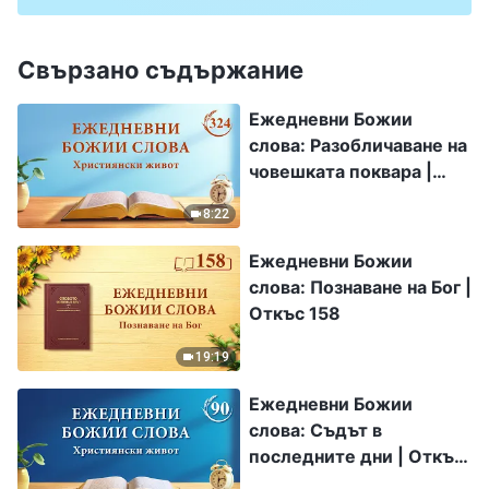
Свързано съдържание
Ежедневни Божии
слова: Разобличаване на
човешката поквара |
Откъс 324
8:22
Ежедневни Божии
слова: Познаване на Бог |
Откъс 158
19:19
Ежедневни Божии
слова: Съдът в
последните дни | Откъс
90