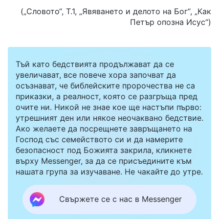
(„Словото“, Т.1, „Явяването и делото на Бог“, „Как
Петър опозна Исус“)
Тъй като бедствията продължават да се
увеличават, все повече хора започват да
осъзнават, че библейските пророчества не са
приказки, а реалност, която се разгръща пред
очите ни. Никой не знае кое ще настъпи първо:
утрешният ден или някое неочаквано бедствие.
Ако желаете да посрещнете завръщането на
Господ със семейството си и да намерите
безопасност под Божията закрила, кликнете
върху Messenger, за да се присъедините към
нашата група за изучаване. Не чакайте до утре.
Свържете се с нас в Messenger