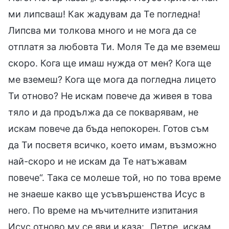
ми липсваш! Как жадувам да Те погледна!
Липсва ми толкова много и не мога да се
отплатя за любовта Ти. Моля Те да ме вземеш
скоро. Кога ще имаш нужда от мен? Кога ще
ме вземеш? Кога ще мога да погледна лицето
Ти отново? Не искам повече да живея в това
тяло и да продължа да се покварявам, не
искам повече да бъда непокорен. Готов съм
да Ти посветя всичко, което имам, възможно
най-скоро и не искам да Те натъжавам
повече“. Така се молеше той, но по това време
не знаеше какво ще усъвършенства Исус в
него. По време на мъчителните изпитания
Исус отново му се яви и каза: „Петре, искам