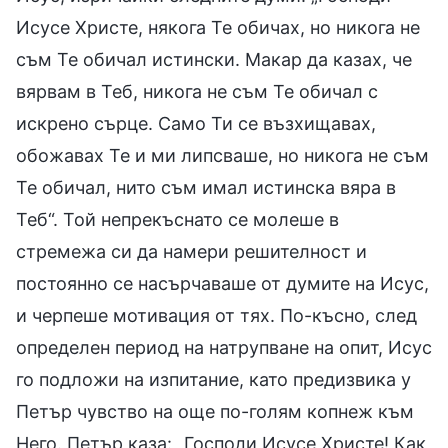
Исусе Христе, някога Те обичах, но никога не
съм Те обичал истински. Макар да казах, че
вярвам в Теб, никога не съм Те обичал с
искрено сърце. Само Ти се възхищавах,
обожавах Те и ми липсваше, но никога не съм
Те обичал, нито съм имал истинска вяра в
Теб“. Той непрекъснато се молеше в
стремежа си да намери решителност и
постоянно се насърчаваше от думите на Исус,
и черпеше мотивация от тях. По-късно, след
определен период на натрупване на опит, Исус
го подложи на изпитание, като предизвика у
Петър чувство на още по-голям копнеж към
Него. Петър каза: „Господи Исусе Христе! Как