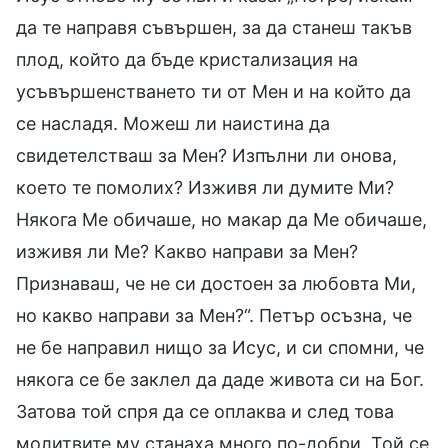
да те направя съвършен, за да станеш такъв
плод, който да бъде кристализация на
усъвършенстването ти от Мен и на който да
се насладя. Можеш ли наистина да
свидетелстваш за Мен? Изпълни ли онова,
което те помолих? Изживя ли думите Ми?
Някога Ме обичаше, но макар да Ме обичаше,
изживя ли Ме? Какво направи за Мен?
Признаваш, че не си достоен за любовта Ми,
но какво направи за Мен?“. Петър осъзна, че
не бе направил нищо за Исус, и си спомни, че
някога се бе заклел да даде живота си на Бог.
Затова той спря да се оплаква и след това
молитвите му станаха много по-добри. Той се