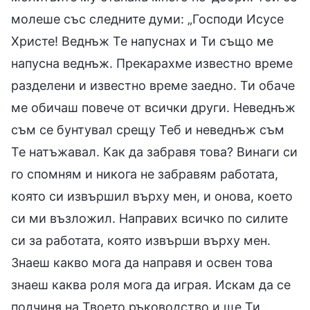
молеше със следните думи: „Господи Исусе
Христе! Веднъж Те напуснах и Ти също ме
напусна веднъж. Прекарахме известно време
разделени и известно време заедно. Ти обаче
ме обичаш повече от всички други. Неведнъж
съм се бунтувал срещу Теб и неведнъж съм
Те натъжавал. Как да забравя това? Винаги си
го спомням и никога не забравям работата,
която си извършил върху мен, и онова, което
си ми възложил. Направих всичко по силите
си за работата, която извърши върху мен.
Знаеш какво мога да направя и освен това
знаеш каква роля мога да играя. Искам да се
подчиня на Твоето ръководство и ще Ти