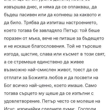
извършва днес, и няма да се оплакваш, да
бъдеш пасивен или да копнееш за каквото и
да било. Трябва да изпиташ настроението,
което тогава бе завладяло Петър: той беше
поразен от мъка, вече не питаше за бъдещето
и не искаше благословения. Той не търсеше
изгода, щастие, слава или късмет в този свят,
а се стремеше единствено да живее
възможно най-смислен живот, тоест да се
отплати за Божията любов и да посвети на
Бог всичко най-ценно, което имаше. Само
тогава сърцето му щеше да се изпълни с
удовлетворение. Петър често се молеше на
Исус, изричайки следните думи: „Господи