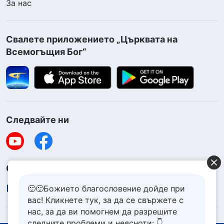
За нас
Свалете приложението „Църквата на
Всемогъщия Бог“
Следвайте ни
Свържете се с нас
contact.bg@godfootsteps.org
🙂🙂Божието благословение дойде при
вас! Кликнете тук, за да се свържете с
нас, за да ви помогнем да разрешите
следните проблеми и неясноти: 👇