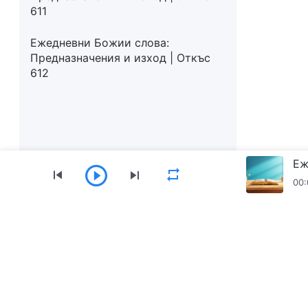
611
Ежедневни Божии слова:
Предназначения и изход | Откъс
612
00:
Меню
Начало
Книги
Видеоклипове