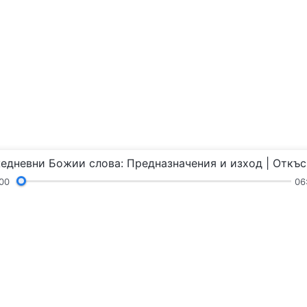
00
06
Химни
Четения
Проповеди и общение