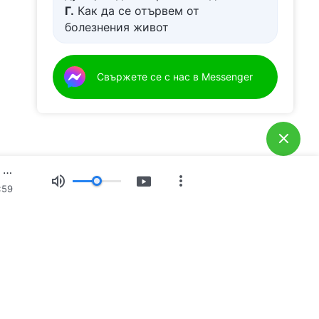
Г.
Как да се отървем от
болезнения живот
Д.
Имам молба за молитва
Свържете се с нас в Messenger
Ежедневни Божии слова: Предназначения и изход | Откъс 593
:59
Свидетелства
Новини
За нас