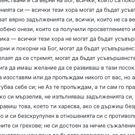
нствани и са верни на Бог, всички, които са пок
нията си — всички тези хора могат да бъдат усъв
ат вярно задълженията си, всички, които не са ве
собено онези, които са получили просветлението и
тика — всички тези хора не могат да бъдат усъвър
рни и покорни на Бог, могат да бъдат усъвършенс
елаят да се стремят, могат да бъдат усъвършенст
тига да имаш желание да се развиваш в тази пос
 изоставям или да пропъждам никого от вас, но а
убва себе си; не Аз те пропъждам, а ти сам го п
ко си мързелив, не изпълняваш задълженията си, 
равиш това, което ти харесва, ако се държиш без
во и си безскрупулен в отношенията си с противо
ите си грехове; не си достоен за ничие съжалени