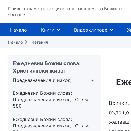
Приветстваме търсещите, които копнеят за Божието
явяване
Начало
Книги
Видеоклипове
Х
Начало
Четения
Ежедневни Божии слова:
Християнски живот
Еже
Предназначения и изход
 живота
Предназначения и изход
Ежедневни Божии слова:
Предназначения и изход | Откъс
Всички, 
580
бъдеще 
Ежедневни Божии слова:
желаеш 
Предназначения и изход | Откъс