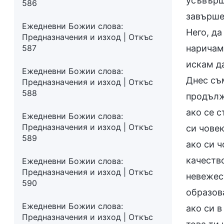
усъвърш
586
завърше
Ежедневни Божии слова:
Него, да
Предназначения и изход | Откъс
587
наричам 
искам да
Ежедневни Божии слова:
Днес съ
Предназначения и изход | Откъс
588
продълж
ако се 
Ежедневни Божии слова:
Предназначения и изход | Откъс
си човек
589
ако си 
качеств
Ежедневни Божии слова:
Предназначения и изход | Откъс
невежест
590
образова
Ежедневни Божии слова:
ако си 
Предназначения и изход | Откъс