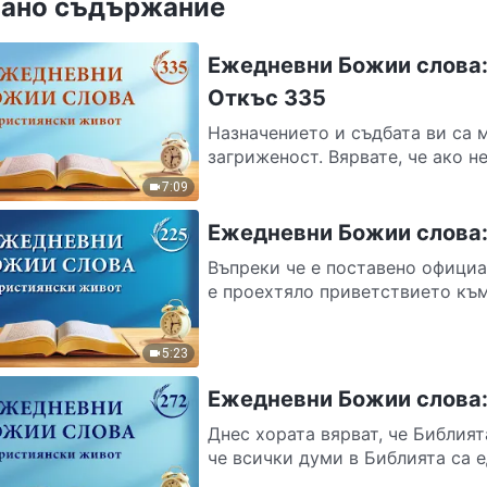
ано съдържание
Ежедневни Божии слова:
Откъс 335
Назначението и съдбата ви са 
загриженост. Вярвате, че ако не
7:09
Ежедневни Божии слова:
Въпреки че е поставено официа
е проехтяло приветствието към 
5:23
Ежедневни Божии слова: 
Днес хората вярват, че Библият
че всички думи в Библията са е