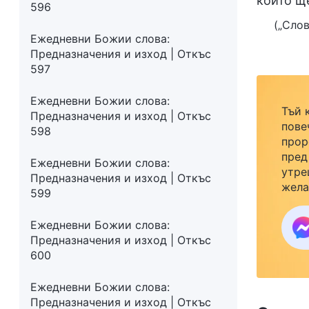
които щ
596
(„Слов
Ежедневни Божии слова:
Предназначения и изход | Откъс
597
Ежедневни Божии слова:
Тъй 
Предназначения и изход | Откъс
пове
598
прор
пред
Ежедневни Божии слова:
утре
Предназначения и изход | Откъс
жела
599
семе
закр
Ежедневни Божии слова:
към 
Предназначения и изход | Откъс
600
Ежедневни Божии слова:
Предназначения и изход | Откъс