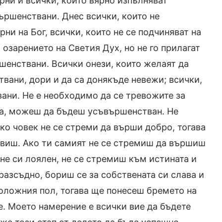
орни и всички, които вярно изпълняват
ършенствани. Днес всички, които не
рни на Бог, всички, които не се подчиняват на
 озарението на Светия Дух, но не го прилагат
шенствани. Всички онези, които желаят да
твани, дори и да са донякъде невежи; всички,
вани. Не е необходимо да се тревожите за
ока, можеш да бъдеш усъвършенстван. Не
ко човек не се стреми да върши добро, тогава
равиш. Ако ти самият не се стремиш да вършиш
не си лоялен, не се стремиш към истината и
разсъдно, бориш се за собствената си слава и
положния пол, тогава ще понесеш бремето на
е. Моето намерение е всички вие да бъдете