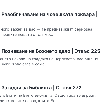
 Разобличаване на човешката поквара |
много важни за вас — те предизвикват сериозна
 правите нещата с голямо...
 Познаване на Божието дело | Откъс 225
лното начало на градежа на царството, все още не
него; това сега е само...
Загадки за Библията | Откъс 272
а е Бог и че Бог е Библията. Също така те вярват,
динствените слова, които Бог...