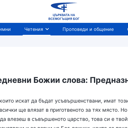
имни
Четения
Проповеди и общение
дневни Божии слова: Предназн
които искат да бъдат усъвършенствани, имат този 
всички ще влязат в приготвеното за тях място. Н
да влезеш в съвършеното царство, това си е твой