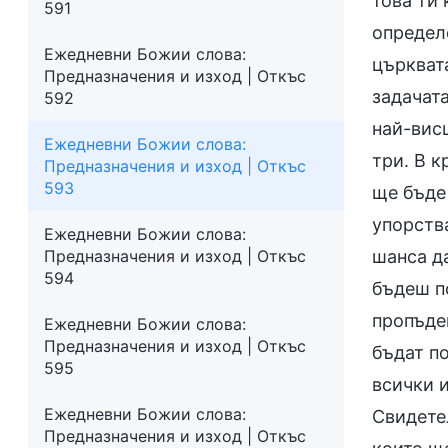
това ти
591
определ
Ежедневни Божии слова:
църкват
Предназначения и изход | Откъс
задачат
592
най-вис
Ежедневни Божии слова:
три. В к
Предназначения и изход | Откъс
593
ще бъде
упорства
Ежедневни Божии слова:
Предназначения и изход | Откъс
шанса д
594
бъдеш п
пропъден
Ежедневни Божии слова:
Предназначения и изход | Откъс
бъдат по
595
всички 
Ежедневни Божии слова:
Свидетел
Предназначения и изход | Откъс