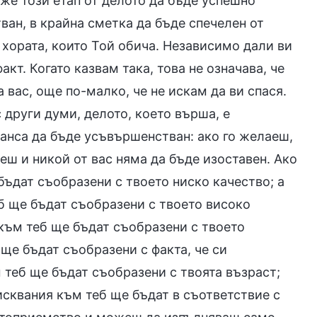
же този етап от делото да бъде успешно
ван, в крайна сметка да бъде спечелен от
т хората, които Той обича. Независимо дали ви
кт. Когато казвам така, това не означава, че
 вас, още по-малко, че не искам да ви спася.
 други думи, делото, което върша, е
анса да бъде усъвършенстван: ако го желаеш,
еш и никой от вас няма да бъде изоставен. Ако
бъдат съобразени с твоето ниско качество; а
еб ще бъдат съобразени с твоето високо
 към теб ще бъдат съобразени с твоето
ще бъдат съобразени с факта, че си
 теб ще бъдат съобразени с твоята възраст;
исквания към теб ще бъдат в съответствие с