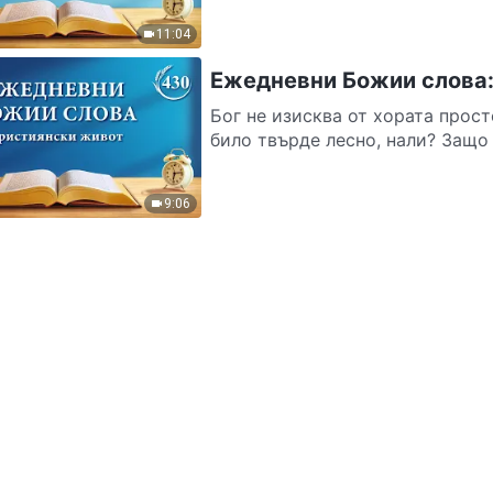
11:04
Ежедневни Божии слова:
Бог не изисква от хората прост
било твърде лесно, нали? Защо т
9:06