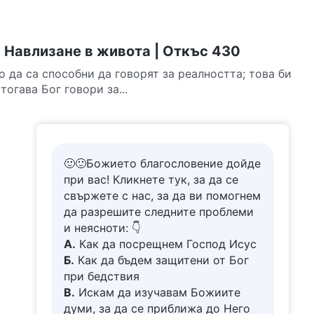
 Навлизане в живота | Откъс 430
о да са способни да говорят за реалността; това би
огава Бог говори за...
🙂🙂Божието благословение дойде
при вас! Кликнете тук, за да се
свържете с нас, за да ви помогнем
да разрешите следните проблеми
и неясноти: 👇
А.
Как да посрещнем Господ Исус
Б.
Как да бъдем защитени от Бог
при бедствия
В.
Искам да изучавам Божиите
думи, за да се приближа до Него