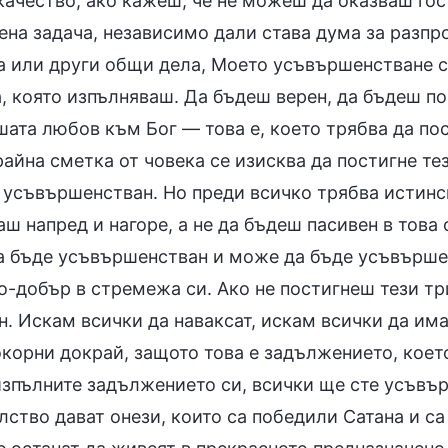
 качество; ако кажеш, че не можеш да оказваш г
ена задача, независимо дали става дума за разпр
а или други общи дела, Моето усъвършенстване с
а, която изпълняваш. Да бъдеш верен, да бъдеш п
шата любов към Бог — това е, което трябва да по
райна сметка от човека се изисква да постигне тез
 усъвършенстван. Но преди всичко трябва истинс
ш напред и нагоре, а не да бъдеш пасивен в това
а бъде усъвършенстван и може да бъде усъвършенс
о-добър в стремежа си. Ако не постигнеш тези тр
. Искам всички да наваксат, искам всички да има
корни докрай, защото това е задължението, което
изпълните задължението си, всички ще сте усъвър
ство дават онези, които са победили Сатана и са