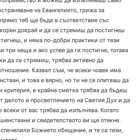
остоприемство и можеш да изпълняваш само
остраняване на Евангелието, грижа за
прямо теб ще бъде в съответствие със
окорен докрай и да се стремиш да постигнеш
стигнеш, и няма по-добри практики от тези
и три неща и ако успее да ги постигне, тогава
ки да се стремиш, трябва активно да
 отношение. Казвал съм, че всеки човек има
тван, и това е вярно, но ти не се опитваш да
и критерия, в крайна сметка трябва да бъдеш
т делото и просветлението на Светия Дух и да
 всеки от вас трябва да изпълнява. Когато
шенствани и свидетелството ви ще отекне.
 спечелили Божието обещание, и те са тези,