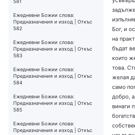
усъвърше
581
задълже
Ежедневни Божии слова:
изпълняв
Предназначения и изход | Откъс
582
Бог, и о
на прак
Ежедневни Божии слова:
бъдат ве
Предназначения и изход | Откъс
583
които ж
това. С
Ежедневни Божии слова:
Предназначения и изход | Откъс
желая да
584
само пог
Ежедневни Божии слова:
добро, а
Предназначения и изход | Откъс
винаги п
585
богатст
Ежедневни Божии слова:
собствен
Предназначения и изход | Откъс