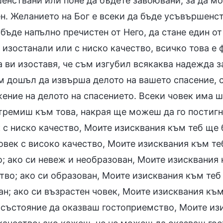
енствани или поне да бъдете завоювани, за да мо
н. Желанието на Бог е всеки да бъде усъвършенст
 бъде напълно пречистен от Него, да стане един о
изостанали или с ниско качество, всичко това е фа
 ви изоставя, че съм изгубил всякаква надежда за
м дошъл да извърша делото на вашето спасение, с
ение на делото на спасението. Всеки човек има ш
стремиш към това, накрая ще можеш да го постигн
 с ниско качество, Моите изисквания към теб ще 
човек с високо качество, Моите изисквания към т
о; ако си невеж и необразован, Моите изисквания
во; ако си образован, Моите изисквания към теб 
н; ако си възрастен човек, Моите изисквания към
в състояние да оказваш гостоприемство, Моите из