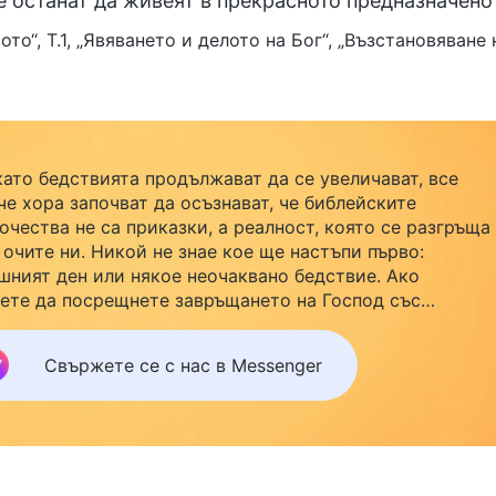
е останат да живеят в прекрасното предназначено
ото“, Т.1, „Явяването и делото на Бог“, „Възстановява
като бедствията продължават да се увеличават, все
че хора започват да осъзнават, че библейските
очества не са приказки, а реалност, която се разгръща
 очите ни. Никой не знае кое ще настъпи първо:
шният ден или някое неочаквано бедствие. Ако
ете да посрещнете завръщането на Господ със
йството си и да намерите безопасност под Божията
ила, кликнете върху Messenger, за да се присъедините
Свържете се с нас в Messenger
нашата група за изучаване. Не чакайте до утре.