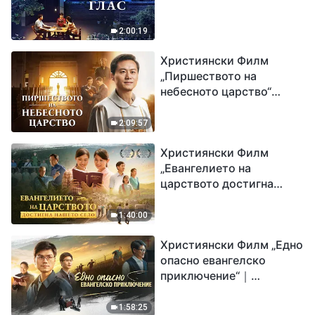
2:00:19
Християнски Филм
„Пиршеството на
небесното царство“
Свидетелство на
католически свещеник
2:09:57
Християнски Филм
„Евангелието на
царството достигна
нашето село“
1:40:00
Християнски Филм „Едно
опасно евангелско
приключение“｜
Разпространяване на
евангелието на
1:58:25