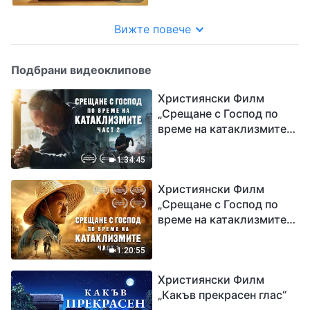
Вижте повече
Подбрани видеоклипове
Християнски Филм
„Срещане с Господ по
време на катаклизмите“
(част 2)
1:34:45
Християнски Филм
„Срещане с Господ по
време на катаклизмите“
(част 1)
1:20:55
Християнски Филм
„Какъв прекрасен глас“