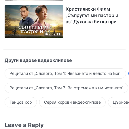
завръщането на Господ
Християнски Филм
Исус
„Съпругът ми пастор и
аз“ Духовна битка при
посрещането на
Завръщането на Господ
2:02:11
Други видове видеоклипове
Рецитали от „Словото, Том 1: Явяването и делото на Бог“
Рецитали от „Словото, Том 7: За стремежа към истината“
Танцов хор
Серия хорови видеоклипове
Църкове
Leave a Reply