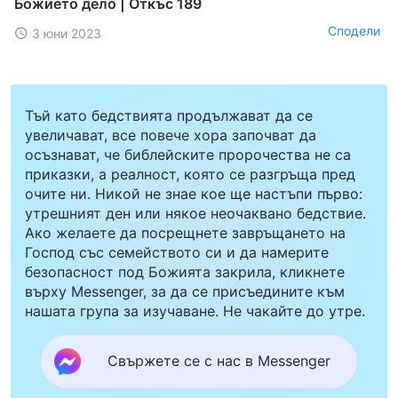
Божието дело | Откъс 189
Сподели
3 юни 2023
Тъй като бедствията продължават да се
увеличават, все повече хора започват да
осъзнават, че библейските пророчества не са
приказки, а реалност, която се разгръща пред
очите ни. Никой не знае кое ще настъпи първо:
утрешният ден или някое неочаквано бедствие.
Ако желаете да посрещнете завръщането на
Господ със семейството си и да намерите
безопасност под Божията закрила, кликнете
върху Messenger, за да се присъедините към
нашата група за изучаване. Не чакайте до утре.
Свържете се с нас в Messenger