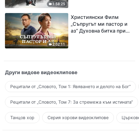
евангелието на
1:58:25
завръщането на Господ
Християнски Филм
Исус
„Съпругът ми пастор и
аз“ Духовна битка при
посрещането на
Завръщането на Господ
2:02:11
Други видове видеоклипове
Рецитали от „Словото, Том 1: Явяването и делото на Бог“
Рецитали от „Словото, Том 7: За стремежа към истината“
Танцов хор
Серия хорови видеоклипове
Църкове