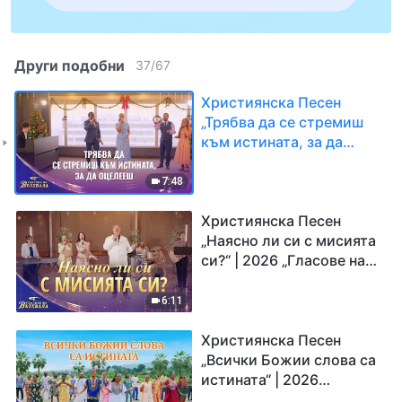
Други подобни
37
/
67
Християнска Песен
„Трябва да се стремиш
към истината, за да
оцелееш“ | 2026
„Гласове на възхвала“
7:48
Християнска Песен
„Наясно ли си с мисията
си?“ | 2026 „Гласове на
възхвала“
6:11
Християнска Песен
„Всички Божии слова са
истината“ | 2026
„Гласове на възхвала“