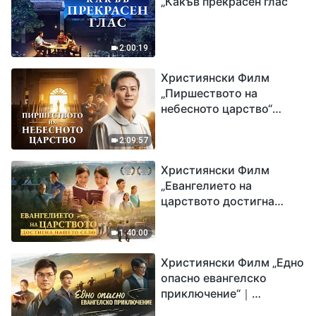
„Какъв прекрасен глас“
2:00:19
Християнски Филм
„Пиршеството на
небесното царство“
Свидетелство на
католически свещеник
2:09:57
Християнски Филм
„Евангелието на
царството достигна
нашето село“
1:40:00
Християнски Филм „Едно
опасно евангелско
приключение“｜
Разпространяване на