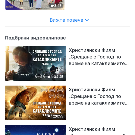
3:48
Вижте повече
Подбрани видеоклипове
Християнски Филм
„Срещане с Господ по
време на катаклизмите“
(част 2)
1:34:45
Християнски Филм
„Срещане с Господ по
време на катаклизмите“
(част 1)
1:20:55
Християнски Филм