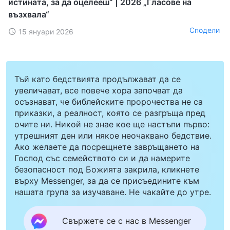
истината, за да оцелееш“ | 2026 „Гласове на
възхвала“
Сподели
15 януари 2026
Тъй като бедствията продължават да се
увеличават, все повече хора започват да
осъзнават, че библейските пророчества не са
приказки, а реалност, която се разгръща пред
очите ни. Никой не знае кое ще настъпи първо:
утрешният ден или някое неочаквано бедствие.
Ако желаете да посрещнете завръщането на
Господ със семейството си и да намерите
безопасност под Божията закрила, кликнете
върху Messenger, за да се присъедините към
нашата група за изучаване. Не чакайте до утре.
Свържете се с нас в Messenger