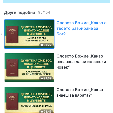
Други подобни
95
/
154
Словото Божие „Какво е
твоето разбиране за
Бог?“
23:27
Словото Божие „Какво
означава да си истински
човек“
29:09
Словото Божие „Какво
знаеш за вярата?“
28:43