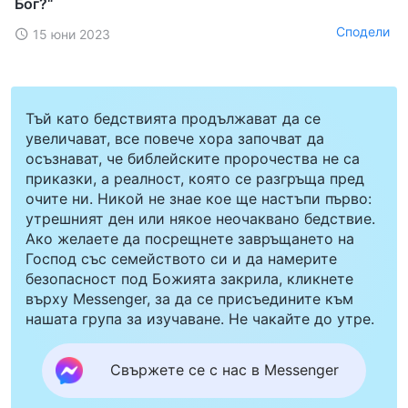
Бог?“
Сподели
15 юни 2023
Тъй като бедствията продължават да се
увеличават, все повече хора започват да
осъзнават, че библейските пророчества не са
приказки, а реалност, която се разгръща пред
очите ни. Никой не знае кое ще настъпи първо:
утрешният ден или някое неочаквано бедствие.
Ако желаете да посрещнете завръщането на
Господ със семейството си и да намерите
безопасност под Божията закрила, кликнете
върху Messenger, за да се присъедините към
нашата група за изучаване. Не чакайте до утре.
Свържете се с нас в Messenger