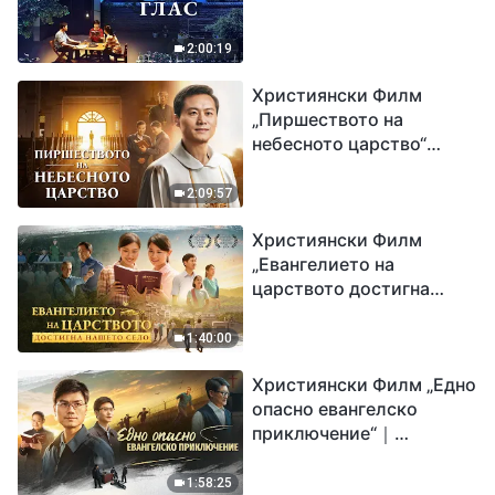
2:00:19
Християнски Филм
„Пиршеството на
небесното царство“
Свидетелство на
католически свещеник
2:09:57
Християнски Филм
„Евангелието на
царството достигна
нашето село“
1:40:00
Християнски Филм „Едно
опасно евангелско
приключение“｜
Разпространяване на
евангелието на
1:58:25