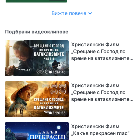
Вижте повече
Подбрани видеоклипове
Християнски Филм
„Срещане с Господ по
време на катаклизмите“
(част 2)
1:34:45
Християнски Филм
„Срещане с Господ по
време на катаклизмите“
(част 1)
1:20:55
Християнски Филм
„Какъв прекрасен глас“