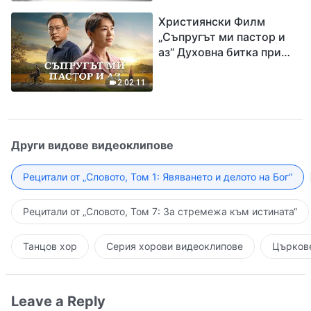
завръщането на Господ
Християнски Филм
Исус
„Съпругът ми пастор и
аз“ Духовна битка при
посрещането на
Завръщането на Господ
2:02:11
Други видове видеоклипове
Рецитали от „Словото, Том 1: Явяването и делото на Бог“
Рецитали от „Словото, Том 7: За стремежа към истината“
Танцов хор
Серия хорови видеоклипове
Църкове
Leave a Reply