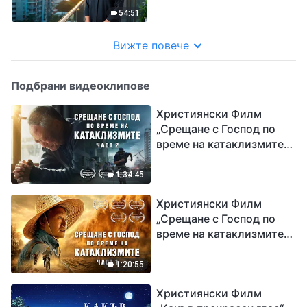
оковите на славата и
54:51
придобивките
Вижте повече
Подбрани видеоклипове
Християнски Филм
„Срещане с Господ по
време на катаклизмите“
(част 2)
1:34:45
Християнски Филм
„Срещане с Господ по
време на катаклизмите“
(част 1)
1:20:55
Християнски Филм