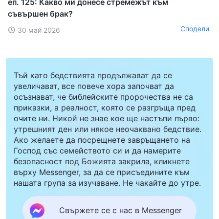
еп. 125: Какво ми донесе стремежът към
съвършен брак?
Сподели
30 май 2026
Тъй като бедствията продължават да се
увеличават, все повече хора започват да
осъзнават, че библейските пророчества не са
приказки, а реалност, която се разгръща пред
очите ни. Никой не знае кое ще настъпи първо:
утрешният ден или някое неочаквано бедствие.
Ако желаете да посрещнете завръщането на
Господ със семейството си и да намерите
безопасност под Божията закрила, кликнете
върху Messenger, за да се присъедините към
нашата група за изучаване. Не чакайте до утре.
Свържете се с нас в Messenger