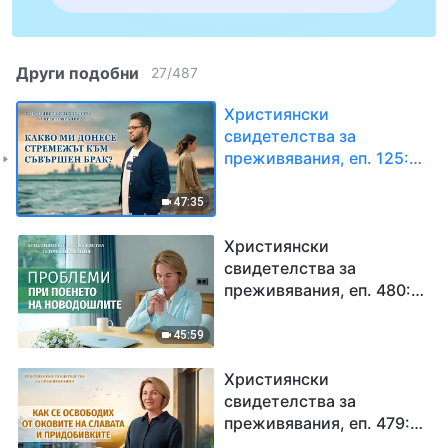
Други подобни
27
/
487
Християнски
свидетелства за
преживявания, еп. 125:
Какво ми донесе
стремежът към
47:35
съвършен брак?
Християнски
свидетелства за
преживявания, еп. 480:
Проблеми при поенето
на новодошлите
45:59
Християнски
свидетелства за
преживявания, еп. 479:
Как се освободих от