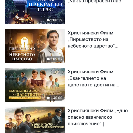
„Какъв прекрасен глас“
2:00:19
Християнски Филм
„Пиршеството на
небесното царство“
Свидетелство на
католически свещеник
2:09:57
Християнски Филм
„Евангелието на
царството достигна
нашето село“
1:40:00
Християнски Филм „Едно
опасно евангелско
приключение“｜
Разпространяване на