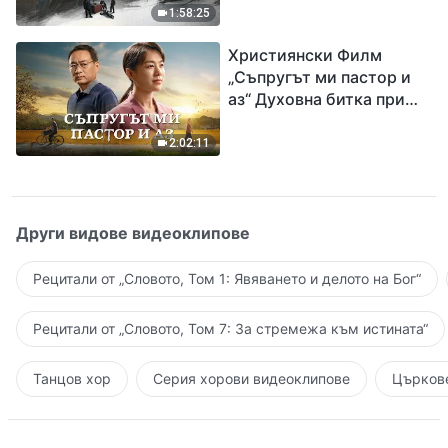
евангелието на
1:58:25
завръщането на Господ
Християнски Филм
Исус
„Съпругът ми пастор и
аз“ Духовна битка при
посрещането на
Завръщането на Господ
2:02:11
Други видове видеоклипове
Рецитали от „Словото, Том 1: Явяването и делото на Бог“
Рецитали от „Словото, Том 7: За стремежа към истината“
Танцов хор
Серия хорови видеоклипове
Църкове