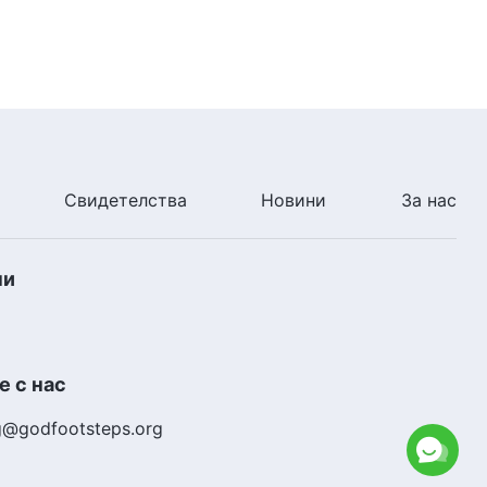
сегмент
46:08
Свидетелства
Новини
За нас
ни
 с нас
g@godfootsteps.org