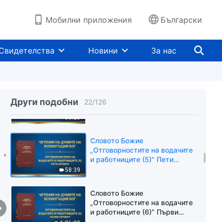
и работниците (5)“ Втори
сегмент
55:33
Мобилни приложения
Български
Словото Божие
„Отговорностите на водачите
Свидетелства
Новини
За нас
и работниците (5)“ Трети
сегмент
1:01:03
Словото Божие
„Отговорностите на водачите
Други подобни
22
/
126
и работниците (5)“ Четвърти
сегмент
53:25
Словото Божие
„Отговорностите на водачите
и работниците (5)“ Пети
сегмент
58:39
Словото Божие
„Отговорностите на водачите
и работниците (6)“ Първи
сегмент