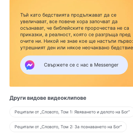
Тъй като бедствията продължават да се
увеличават, все повече хора започват да
осъзнават, че библейските пророчества не са
приказки, а реалност, която се разгръща пред
очите ни. Никой не знае кое ще настъпи първо:
утрешният ден или някое неочаквано бедствие
Ако желаете да посрещнете завръщането на
Господ със семейството си и да намерите
Свържете се с нас в Messenger
безопасност под Божията закрила, кликнете
върху Messenger, за да се присъедините към
нашата група за изучаване. Не чакайте до утре
Други видове видеоклипове
Рецитали от „Словото, Том 1: Явяването и делото на Бог“
Рецитали от „Словото, Том 2: За познаването на Бог“