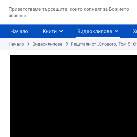
Приветстваме търсещите, които копнеят за Божието
явяване
Начало
Книги
Видеоклипове
Х
Начало
Видеоклипове
Рецитали от „Словото, Том 5: 