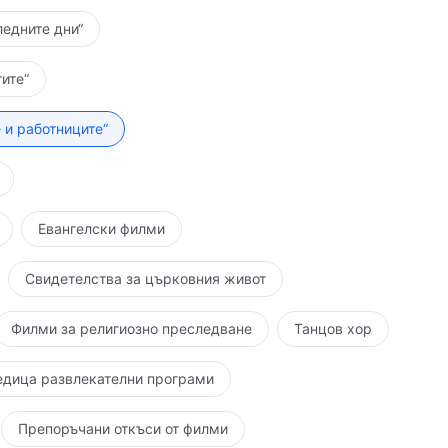
ледните дни“
ите“
 и работниците“
Евангелски филми
Свидетелства за църковния живот
Филми за религиозно преследване
Танцов хор
едица развлекателни програми
Препоръчани откъси от филми