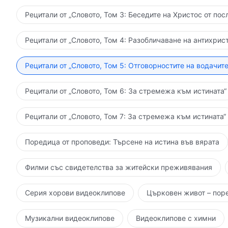
Рецитали от „Словото, Том 3: Беседите на Христос от пос
Рецитали от „Словото, Том 4: Разобличаване на антихрист
Рецитали от „Словото, Том 5: Отговорностите на водачите
Рецитали от „Словото, Том 6: За стремежа към истината“
Рецитали от „Словото, Том 7: За стремежа към истината“
Поредица от проповеди: Търсене на истина във вярата
Филми със свидетелства за житейски преживявания
Серия хорови видеоклипове
Църковен живот – пор
Музикални видеоклипове
Видеоклипове с химни