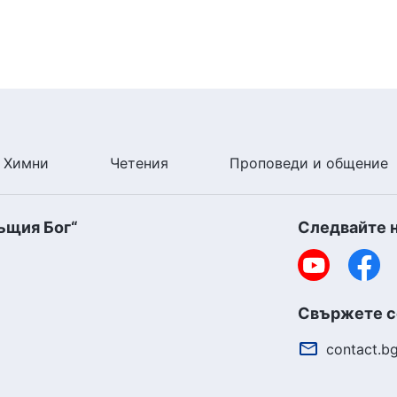
Химни
Четения
Проповеди и общение
ъщия Бог“
Следвайте 
Свържете се
contact.b