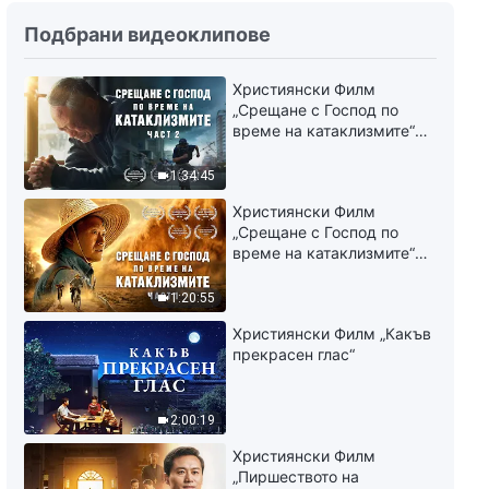
Словото Божие
Подбрани видеоклипове
„Отговорностите на водачите
и работниците (7)“ Втори
сегмент
Християнски Филм
1:04:29
„Срещане с Господ по
време на катаклизмите“
Словото Божие
(част 2)
„Отговорностите на водачите
1:34:45
и работниците (7)“ Трети
сегмент
1:11:02
Християнски Филм
„Срещане с Господ по
време на катаклизмите“
Словото Божие
(част 1)
„Отговорностите на водачите
1:20:55
и работниците (8)“ Първи
сегмент
1:08:55
Християнски Филм „Какъв
прекрасен глас“
Словото Божие
„Отговорностите на водачите
и работниците (8)“ Втори
2:00:19
сегмент
46:09
Християнски Филм
„Пиршеството на