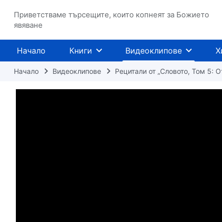
Приветстваме търсещите, които копнеят за Божието
явяване
Начало
Книги
Видеоклипове
Х
Начало
Видеоклипове
Рецитали от „Словото, Том 5: 