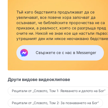
Тъй като бедствията продължават да се
увеличават, все повече хора започват да
осъзнават, че библейските пророчества не са
приказки, а реалност, която се разгръща пред
очите ни. Никой не знае кое ще настъпи първо:
утрешният ден или някое неочаквано бедствие
Ако желаете да посрещнете завръщането на
Господ със семейството си и да намерите
Свържете се с нас в Messenger
безопасност под Божията закрила, кликнете
върху Messenger, за да се присъедините към
нашата група за изучаване. Не чакайте до утре
Други видове видеоклипове
Рецитали от „Словото, Том 1: Явяването и делото на Бог“
Рецитали от „Словото, Том 2: За познаването на Бог“