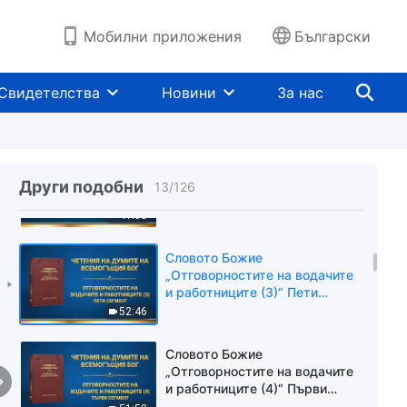
и работниците (3)“ Втори
сегмент
43:55
Мобилни приложения
Български
Словото Божие
„Отговорностите на водачите
Свидетелства
Новини
За нас
и работниците (3)“ Трети
сегмент
37:40
Словото Божие
„Отговорностите на водачите
Други подобни
13
/
126
и работниците (3)“ Четвърти
сегмент
41:03
Словото Божие
„Отговорностите на водачите
и работниците (3)“ Пети
сегмент
52:46
Словото Божие
„Отговорностите на водачите
и работниците (4)“ Първи
сегмент