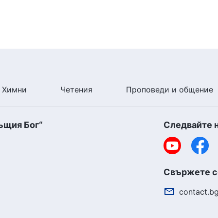
Химни
Четения
Проповеди и общение
ъщия Бог“
Следвайте 
Свържете се
contact.b