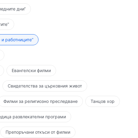
ледните дни“
ите“
 и работниците“
Евангелски филми
Свидетелства за църковния живот
Филми за религиозно преследване
Танцов хор
едица развлекателни програми
Препоръчани откъси от филми