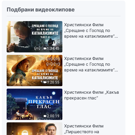
Словото Божие
Подбрани видеоклипове
„Отговорностите на водачите
и работниците (5)“ Втори
сегмент
Християнски Филм
55:33
„Срещане с Господ по
време на катаклизмите“
Словото Божие
(част 2)
„Отговорностите на водачите
1:34:45
и работниците (5)“ Трети
сегмент
1:01:03
Християнски Филм
„Срещане с Господ по
време на катаклизмите“
Словото Божие
(част 1)
„Отговорностите на водачите
1:20:55
и работниците (5)“ Четвърти
сегмент
53:25
Християнски Филм „Какъв
прекрасен глас“
Словото Божие
„Отговорностите на водачите
и работниците (5)“ Пети
2:00:19
сегмент
58:39
Християнски Филм
„Пиршеството на