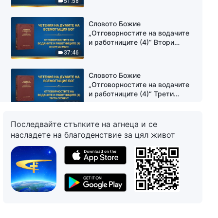
51:58
Словото Божие
„Отговорностите на водачите
и работниците (4)“ Втори
сегмент
37:46
Словото Божие
„Отговорностите на водачите
и работниците (4)“ Трети
сегмент
52:53
Последвайте стъпките на агнеца и се
Словото Божие
насладете на благоденствие за цял живот
„Отговорностите на водачите
и работниците (4)“ Четвърти
сегмент
47:11
Словото Божие
„Отговорностите на водачите
и работниците (5)“ Първи
сегмент
1:05:00