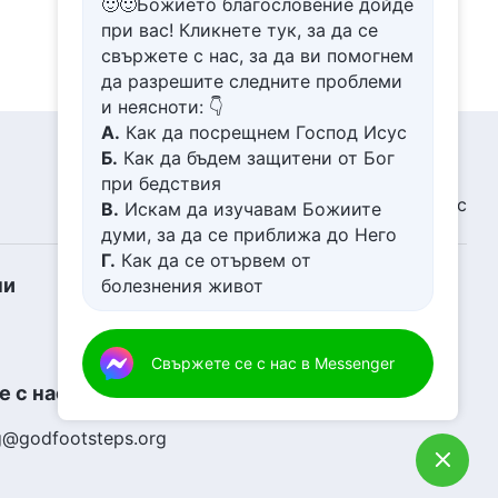
🙂🙂Божието благословение дойде
сегмент
46:09
при вас! Кликнете тук, за да се
свържете с нас, за да ви помогнем
Словото Божие
да разрешите следните проблеми
„Отговорностите на водачите
и неясноти: 👇
и работниците (8)“ Трети
сегмент
А.
Как да посрещнем Господ Исус
52:22
Б.
Как да бъдем защитени от Бог
при бедствия
Словото Божие
Свидетелства
Новини
За нас
„Отговорностите на водачите
В.
Искам да изучавам Божиите
и работниците (8)“ Четвърти
думи, за да се приближа до Него
сегмент
52:16
Г.
Как да се отървем от
ни
болезнения живот
Словото Божие
Д.
Имам молба за молитва
„Отговорностите на водачите
и работниците (8)“ Пети
Свържете се с нас в Messenger
сегмент
56:13
 с нас
Словото Божие
g@godfootsteps.org
„Отговорностите на водачите
и работниците (9)“ Първи
сегмент
46:29