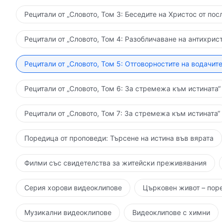
Рецитали от „Словото, Том 3: Беседите на Христос от пос
Рецитали от „Словото, Том 4: Разобличаване на антихрист
Рецитали от „Словото, Том 5: Отговорностите на водачите
Рецитали от „Словото, Том 6: За стремежа към истината“
Рецитали от „Словото, Том 7: За стремежа към истината“
Поредица от проповеди: Търсене на истина във вярата
Филми със свидетелства за житейски преживявания
Серия хорови видеоклипове
Църковен живот – пор
Музикални видеоклипове
Видеоклипове с химни