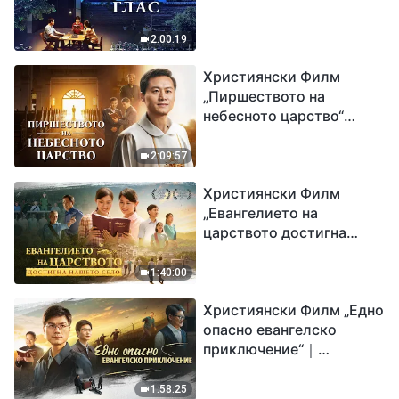
2:00:19
Християнски Филм
„Пиршеството на
небесното царство“
Свидетелство на
католически свещеник
2:09:57
Християнски Филм
„Евангелието на
царството достигна
нашето село“
1:40:00
Християнски Филм „Едно
опасно евангелско
приключение“｜
Разпространяване на
евангелието на
1:58:25