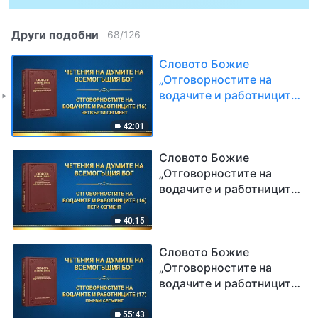
Други подобни
68
/
126
Словото Божие
„Отговорностите на
водачите и работниците
(16)“ Четвърти сегмент
42:01
Словото Божие
„Отговорностите на
водачите и работниците
(16)“ Пети сегмент
40:15
Словото Божие
„Отговорностите на
водачите и работниците
(17)“ Първи сегмент
55:43