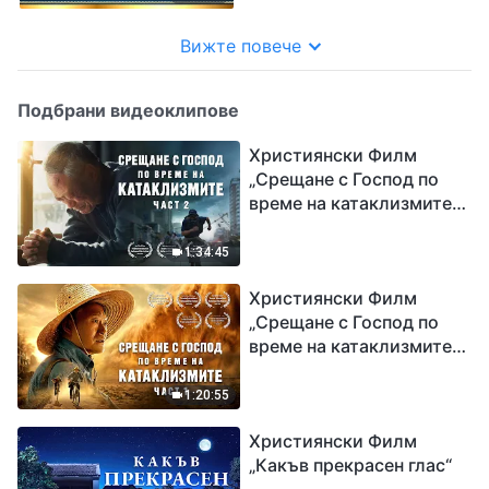
Вижте повече
Подбрани видеоклипове
Християнски Филм
„Срещане с Господ по
време на катаклизмите“
(част 2)
1:34:45
Християнски Филм
„Срещане с Господ по
време на катаклизмите“
(част 1)
1:20:55
Християнски Филм
„Какъв прекрасен глас“