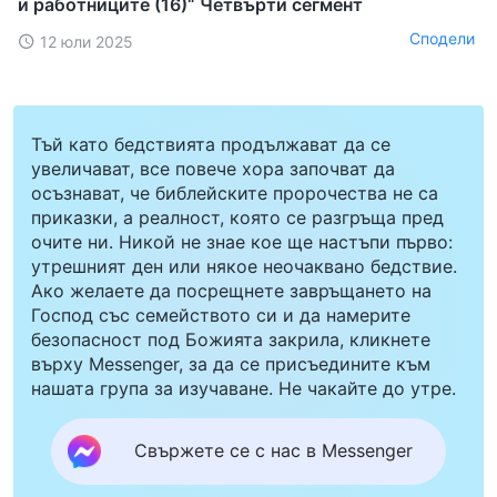
и работниците (16)“ Четвърти сегмент
Сподели
12 юли 2025
Тъй като бедствията продължават да се
увеличават, все повече хора започват да
осъзнават, че библейските пророчества не са
приказки, а реалност, която се разгръща пред
очите ни. Никой не знае кое ще настъпи първо:
утрешният ден или някое неочаквано бедствие.
Ако желаете да посрещнете завръщането на
Господ със семейството си и да намерите
безопасност под Божията закрила, кликнете
върху Messenger, за да се присъедините към
нашата група за изучаване. Не чакайте до утре.
Свържете се с нас в Messenger