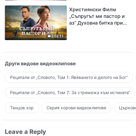
завръщането на Господ
Християнски Филм
Исус
„Съпругът ми пастор и
аз“ Духовна битка при
посрещането на
Завръщането на Господ
2:02:11
Други видове видеоклипове
Рецитали от „Словото, Том 1: Явяването и делото на Бог“
Рецитали от „Словото, Том 7: За стремежа към истината“
Танцов хор
Серия хорови видеоклипове
Църкове
Leave a Reply