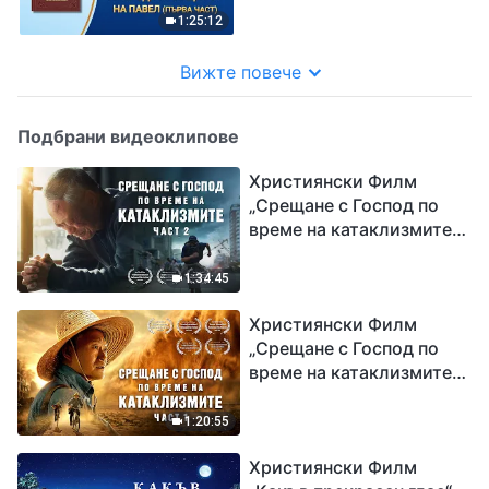
1:25:12
Вижте повече
Подбрани видеоклипове
Християнски Филм
„Срещане с Господ по
време на катаклизмите“
(част 2)
1:34:45
Християнски Филм
„Срещане с Господ по
време на катаклизмите“
(част 1)
1:20:55
Християнски Филм