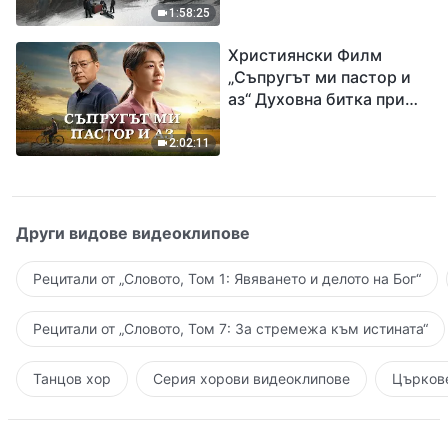
евангелието на
1:58:25
завръщането на Господ
Християнски Филм
Исус
„Съпругът ми пастор и
аз“ Духовна битка при
посрещането на
Завръщането на Господ
2:02:11
Други видове видеоклипове
Рецитали от „Словото, Том 1: Явяването и делото на Бог“
Рецитали от „Словото, Том 7: За стремежа към истината“
Танцов хор
Серия хорови видеоклипове
Църкове