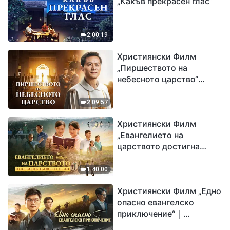
„Какъв прекрасен глас“
2:00:19
Християнски Филм
„Пиршеството на
небесното царство“
Свидетелство на
католически свещеник
2:09:57
Християнски Филм
„Евангелието на
царството достигна
нашето село“
1:40:00
Християнски Филм „Едно
опасно евангелско
приключение“｜
Разпространяване на