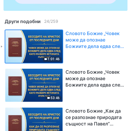
Други подобни
24
/
259
Словото Божие „Човек
може да опознае
Божиите дела едва след
като разбере истината“
Първа част
1:01:46
Словото Божие „Човек
може да опознае
Божиите дела едва след
като разбере истината“
Втора част
53:46
Словото Божие „Как да
се разпознае природата
същност на Павел“
Първа част