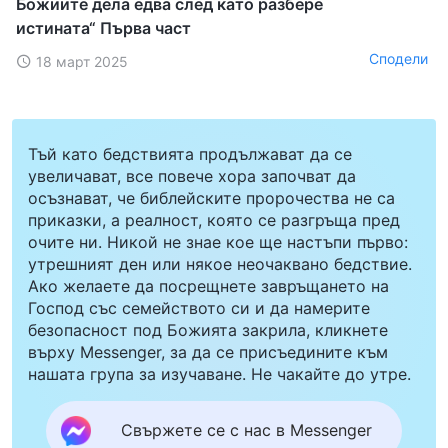
Божиите дела едва след като разбере
истината“ Първа част
Сподели
18 март 2025
Тъй като бедствията продължават да се
увеличават, все повече хора започват да
осъзнават, че библейските пророчества не са
приказки, а реалност, която се разгръща пред
очите ни. Никой не знае кое ще настъпи първо:
утрешният ден или някое неочаквано бедствие.
Ако желаете да посрещнете завръщането на
Господ със семейството си и да намерите
безопасност под Божията закрила, кликнете
върху Messenger, за да се присъедините към
нашата група за изучаване. Не чакайте до утре.
Свържете се с нас в Messenger