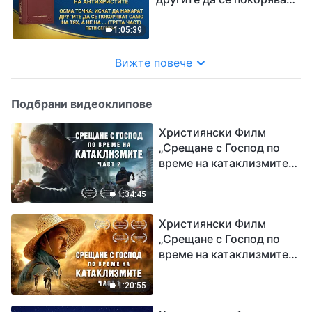
само на тях, а не на
истината или на Бог
1:05:39
(трета част)“ Пети
сегмент
Вижте повече
Подбрани видеоклипове
Християнски Филм
„Срещане с Господ по
време на катаклизмите“
(част 2)
1:34:45
Християнски Филм
„Срещане с Господ по
време на катаклизмите“
(част 1)
1:20:55