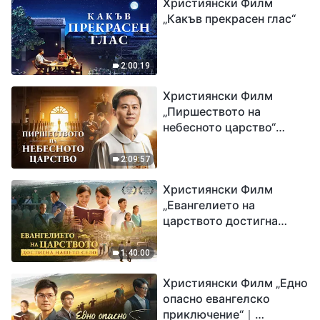
Християнски Филм
„Какъв прекрасен глас“
2:00:19
Християнски Филм
„Пиршеството на
небесното царство“
Свидетелство на
католически свещеник
2:09:57
Християнски Филм
„Евангелието на
царството достигна
нашето село“
1:40:00
Християнски Филм „Едно
опасно евангелско
приключение“｜