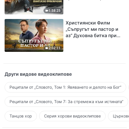
Разпространяване на
евангелието на
1:58:25
завръщането на Господ
Християнски Филм
Исус
„Съпругът ми пастор и
аз“ Духовна битка при
посрещането на
Завръщането на Господ
2:02:11
Други видове видеоклипове
Рецитали от „Словото, Том 1: Явяването и делото на Бог“
Рецитали от „Словото, Том 7: За стремежа към истината“
Танцов хор
Серия хорови видеоклипове
Църкове