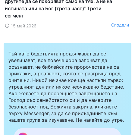
другите да се покоряват само на тях, а не на
истината или на Бог (трета част)“ Трети
сегмент
Сподели
15 май 2026
Тъй като бедствията продължават да се
увеличават, все повече хора започват да
осъзнават, че библейските пророчества не са
приказки, а реалност, която се разгръща пред
очите ни. Никой не знае кое ще настъпи първо:
утрешният ден или някое неочаквано бедствие.
Ако желаете да посрещнете завръщането на
Господ със семейството си и да намерите
безопасност под Божията закрила, кликнете
върху Messenger, за да се присъедините към
нашата група за изучаване. Не чакайте до утре.