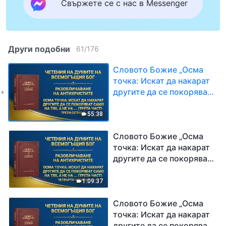
Свържете се с нас в Messenger
Други подобни
61
/
176
Словото Божие „Осма
точка: Искат да накарат
другите да се покоряват
само на тях, а не на
истината или на Бог
55:38
(трета част)“ Трети
сегмент
Словото Божие „Осма
точка: Искат да накарат
другите да се покоряват
само на тях, а не на
истината или на Бог
1:09:37
(трета част)“ Четвърти
сегмент
Словото Божие „Осма
точка: Искат да накарат
другите да се покоряват