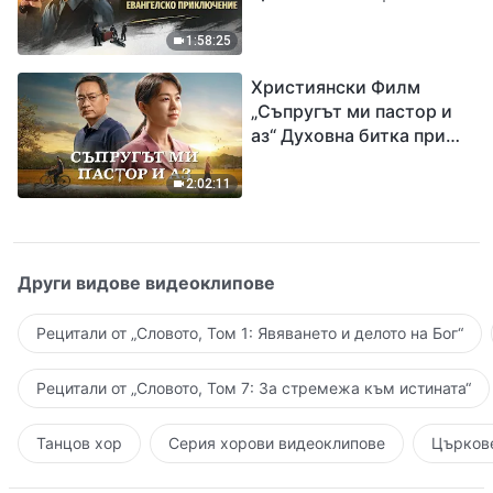
Разпространяване на
евангелието на
1:58:25
завръщането на Господ
Християнски Филм
Исус
„Съпругът ми пастор и
аз“ Духовна битка при
посрещането на
Завръщането на Господ
2:02:11
Други видове видеоклипове
Рецитали от „Словото, Том 1: Явяването и делото на Бог“
Рецитали от „Словото, Том 7: За стремежа към истината“
Танцов хор
Серия хорови видеоклипове
Църкове