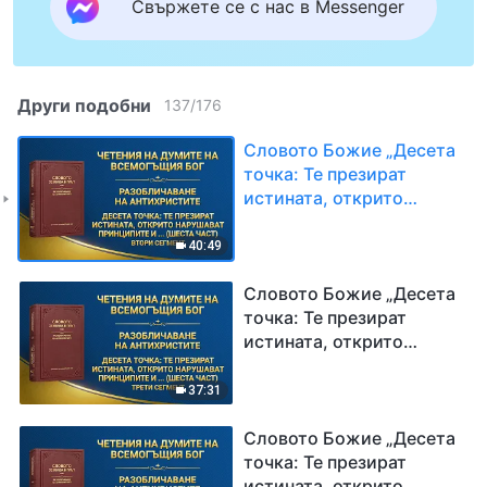
Свържете се с нас в Messenger
Други подобни
137
/
176
Словото Божие „Десета
точка: Те презират
истината, открито
нарушават принципите и
пренебрегват
40:49
подредбите на Божия
дом (шеста част)“ Втори
Словото Божие „Десета
сегмент
точка: Те презират
истината, открито
нарушават принципите и
пренебрегват
37:31
подредбите на Божия
дом (шеста част)“ Трети
Словото Божие „Десета
сегмент
точка: Те презират
истината, открито