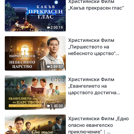
Християнски Филм
„Какъв прекрасен глас“
2:00:19
Християнски Филм
„Пиршеството на
небесното царство“
Свидетелство на
католически свещеник
2:09:57
Християнски Филм
„Евангелието на
царството достигна
нашето село“
1:40:00
Християнски Филм „Едно
опасно евангелско
приключение“｜