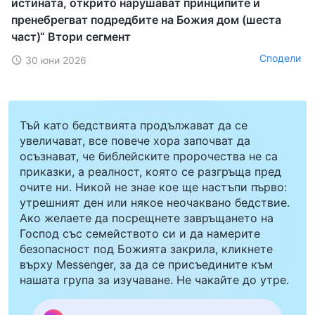
истината, открито нарушават принципите и
пренебрегват подредбите на Божия дом (шеста
част)“ Втори сегмент
Сподели
30 юни 2026
Тъй като бедствията продължават да се
увеличават, все повече хора започват да
осъзнават, че библейските пророчества не са
приказки, а реалност, която се разгръща пред
очите ни. Никой не знае кое ще настъпи първо:
утрешният ден или някое неочаквано бедствие.
Ако желаете да посрещнете завръщането на
Господ със семейството си и да намерите
безопасност под Божията закрила, кликнете
върху Messenger, за да се присъедините към
нашата група за изучаване. Не чакайте до утре.