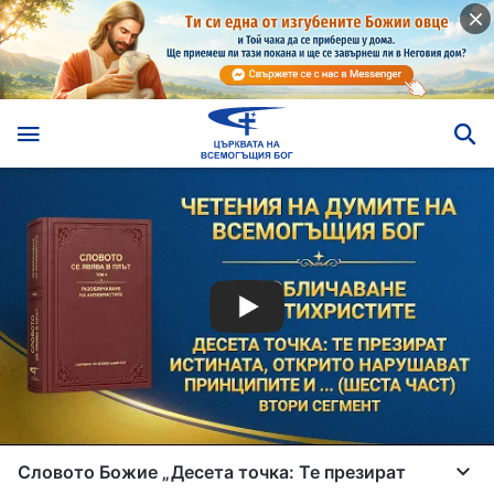
Словото Божие „Десета точка: Те презират