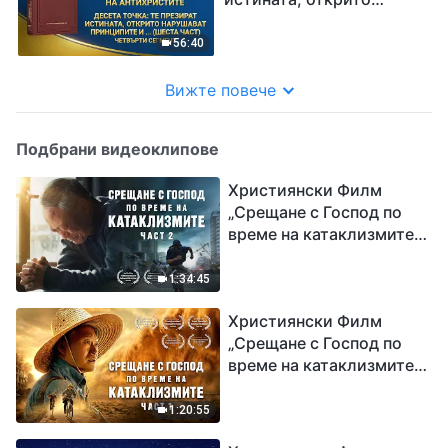
нарушават принципите и
пренебрегват
56:40
подредбите на Божия
дом (шеста част)“
Вижте повече
Четвърти сегмент
Подбрани видеоклипове
Християнски Филм
„Срещане с Господ по
време на катаклизмите“
(част 2)
1:34:45
Християнски Филм
„Срещане с Господ по
време на катаклизмите“
(част 1)
1:20:55