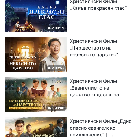
Християнски Филм
„Какъв прекрасен глас“
2:00:19
Християнски Филм
„Пиршеството на
небесното царство“
Свидетелство на
католически свещеник
2:09:57
Християнски Филм
„Евангелието на
царството достигна
нашето село“
1:40:00
Християнски Филм „Едно
опасно евангелско
приключение“｜