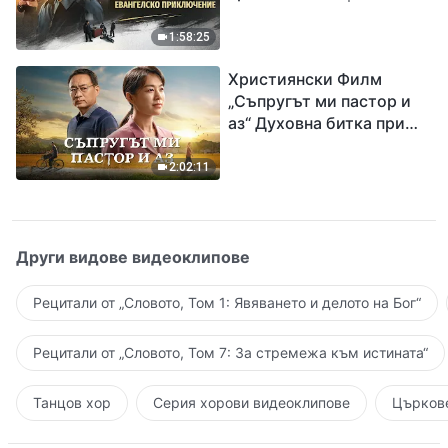
Разпространяване на
евангелието на
1:58:25
завръщането на Господ
Християнски Филм
Исус
„Съпругът ми пастор и
аз“ Духовна битка при
посрещането на
Завръщането на Господ
2:02:11
Други видове видеоклипове
Рецитали от „Словото, Том 1: Явяването и делото на Бог“
Рецитали от „Словото, Том 7: За стремежа към истината“
Танцов хор
Серия хорови видеоклипове
Църкове