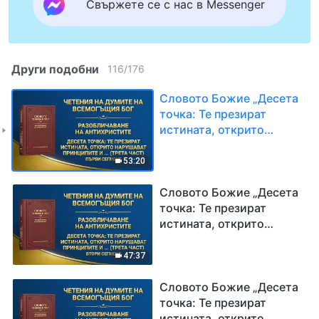
Свържете се с нас в Messenger
Други подобни
116
/
176
Словото Божие „Десета
точка: Те презират
истината, открито
нарушават принципите и
пренебрегват
53:20
подредбите на Божия
дом (трета част)“ Първи
Словото Божие „Десета
сегмент
точка: Те презират
истината, открито
нарушават принципите и
пренебрегват
47:37
подредбите на Божия
дом (трета част)“ Втори
Словото Божие „Десета
сегмент
точка: Те презират
истината, открито