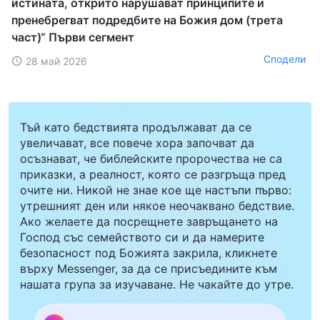
истината, открито нарушават принципите и
пренебрегват подредбите на Божия дом (трета
част)“ Първи сегмент
Сподели
28 май 2026
Тъй като бедствията продължават да се
увеличават, все повече хора започват да
осъзнават, че библейските пророчества не са
приказки, а реалност, която се разгръща пред
очите ни. Никой не знае кое ще настъпи първо:
утрешният ден или някое неочаквано бедствие.
Ако желаете да посрещнете завръщането на
Господ със семейството си и да намерите
безопасност под Божията закрила, кликнете
върху Messenger, за да се присъедините към
нашата група за изучаване. Не чакайте до утре.