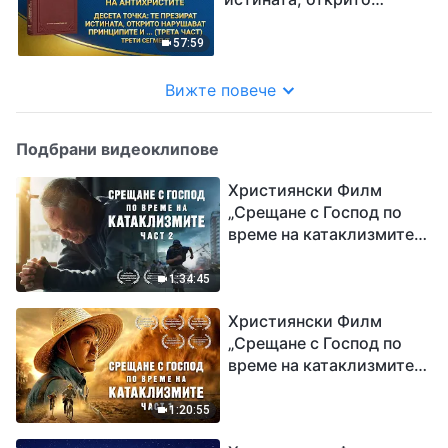
нарушават принципите и
пренебрегват
57:59
подредбите на Божия
дом (трета част)“ Трети
Вижте повече
сегмент
Подбрани видеоклипове
Християнски Филм
„Срещане с Господ по
време на катаклизмите“
(част 2)
1:34:45
Християнски Филм
„Срещане с Господ по
време на катаклизмите“
(част 1)
1:20:55