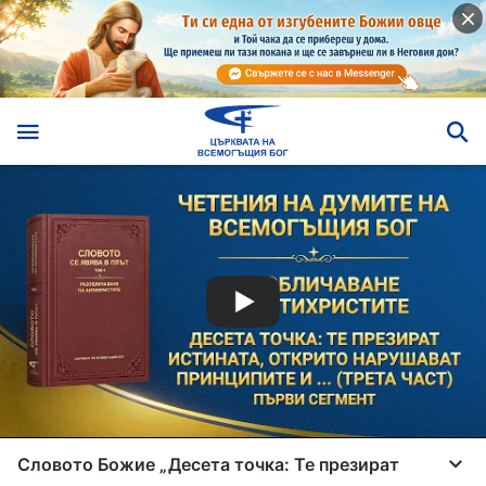
Словото Божие „Десета точка: Те презират