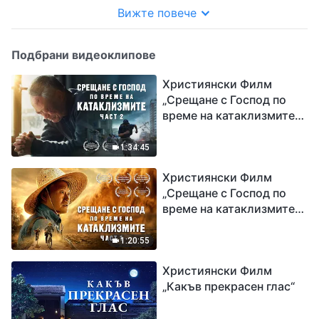
Вижте повече
Подбрани видеоклипове
Християнски Филм
„Срещане с Господ по
време на катаклизмите“
(част 2)
1:34:45
Християнски Филм
„Срещане с Господ по
време на катаклизмите“
(част 1)
1:20:55
Християнски Филм
„Какъв прекрасен глас“