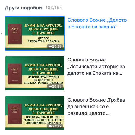
Други подобни
103
/
154
Словото Божие „Делото
в Епохата на закона“
20:28
Словото Божие
„Истинската история за
делото на Епохата на
изкуплението“
20:27
Словото Божие „Трябва
да знаеш как се е
развило цялото
човечество до наши дни“
Първа част
34:32