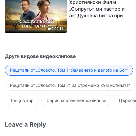
Християнски Филм
Исус
„Съпругът ми пастор и
аз“ Духовна битка при
посрещането на
Завръщането на Господ
2:02:11
Други видове видеоклипове
Рецитали от „Словото, Том 1: Явяването и делото на Бог“
Рецитали от „Словото, Том 7: За стремежа към истината“
Танцов хор
Серия хорови видеоклипове
Църкове
Leave a Reply