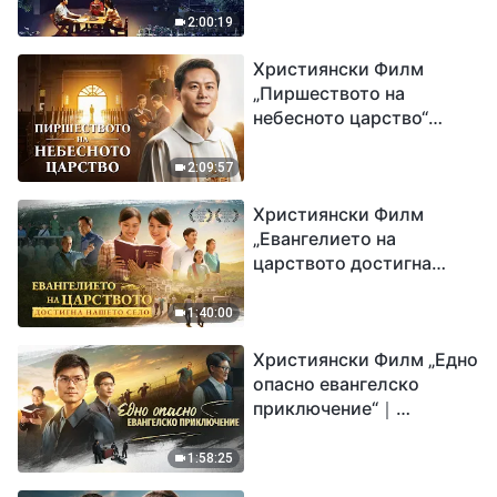
2:00:19
Християнски Филм
„Пиршеството на
небесното царство“
Свидетелство на
католически свещеник
2:09:57
Християнски Филм
„Евангелието на
царството достигна
нашето село“
1:40:00
Християнски Филм „Едно
опасно евангелско
приключение“｜
Разпространяване на
евангелието на
1:58:25
завръщането на Господ