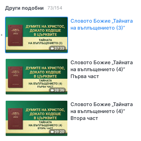
Други подобни
73
/
154
Словото Божие „Тайната
на въплъщението (3)“
37:33
Словото Божие „Тайната
на въплъщението (4)“
Първа част
38:36
Словото Божие „Тайната
на въплъщението (4)“
Втора част
39:20