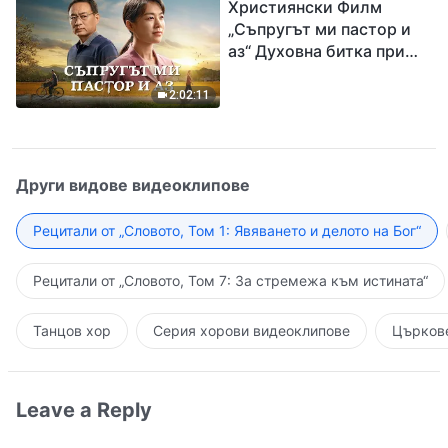
Християнски Филм
Исус
„Съпругът ми пастор и
аз“ Духовна битка при
посрещането на
Завръщането на Господ
2:02:11
Други видове видеоклипове
Рецитали от „Словото, Том 1: Явяването и делото на Бог“
Рецитали от „Словото, Том 7: За стремежа към истината“
Танцов хор
Серия хорови видеоклипове
Църкове
Leave a Reply