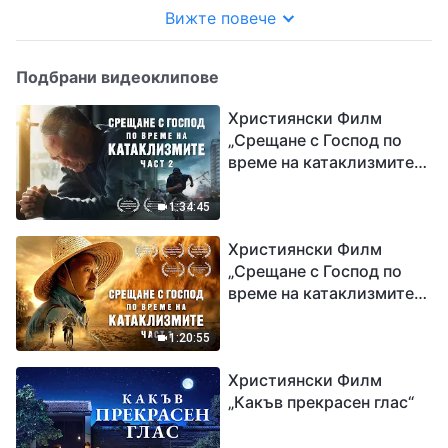
Вижте повече
Подбрани видеоклипове
Християнски Филм
„Срещане с Господ по
време на катаклизмите“
(част 2)
1:34:45
Християнски Филм
„Срещане с Господ по
време на катаклизмите“
(част 1)
1:20:55
Християнски Филм
„Какъв прекрасен глас“