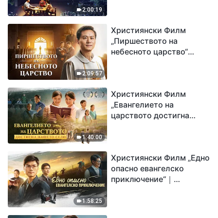
2:00:19
Християнски Филм
„Пиршеството на
небесното царство“
Свидетелство на
католически свещеник
2:09:57
Християнски Филм
„Евангелието на
царството достигна
нашето село“
1:40:00
Християнски Филм „Едно
опасно евангелско
приключение“｜
Разпространяване на
евангелието на
1:58:25
завръщането на Господ