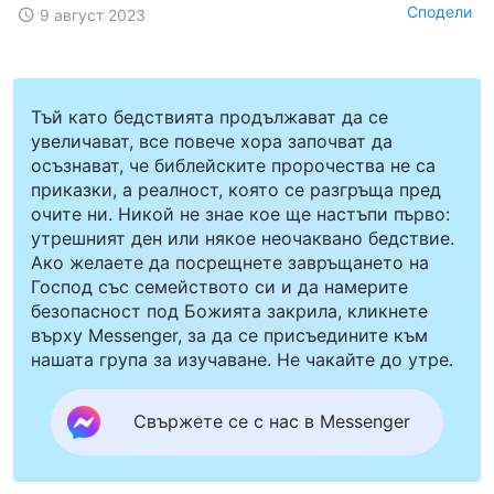
Сподели
9 август 2023
Тъй като бедствията продължават да се
увеличават, все повече хора започват да
осъзнават, че библейските пророчества не са
приказки, а реалност, която се разгръща пред
очите ни. Никой не знае кое ще настъпи първо:
утрешният ден или някое неочаквано бедствие.
Ако желаете да посрещнете завръщането на
Господ със семейството си и да намерите
безопасност под Божията закрила, кликнете
върху Messenger, за да се присъедините към
нашата група за изучаване. Не чакайте до утре.
Свържете се с нас в Messenger