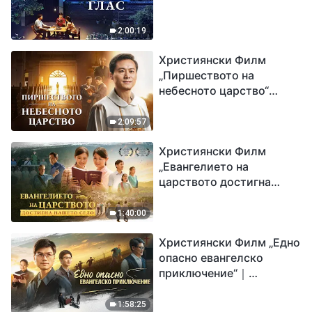
2:00:19
Християнски Филм
„Пиршеството на
небесното царство“
Свидетелство на
католически свещеник
2:09:57
Християнски Филм
„Евангелието на
царството достигна
нашето село“
1:40:00
Християнски Филм „Едно
опасно евангелско
приключение“｜
Разпространяване на
евангелието на
1:58:25