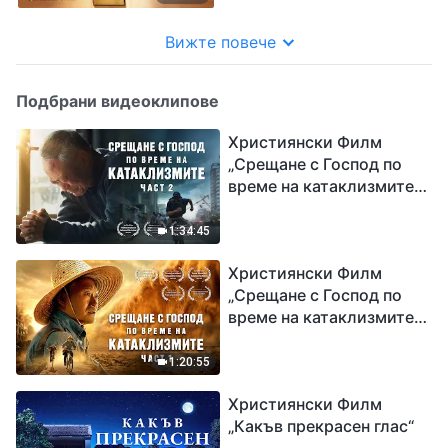
Вижте повече
Подбрани видеоклипове
Християнски Филм
„Срещане с Господ по
време на катаклизмите“
(част 2)
1:34:45
Християнски Филм
„Срещане с Господ по
време на катаклизмите“
(част 1)
1:20:55
Християнски Филм
„Какъв прекрасен глас“