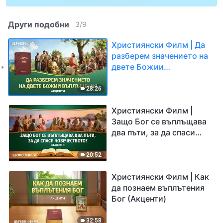
Други подобни
3
/
9
Християнски Филм | Да
разберем значението на
двете Божии
въплъщения (Акценти)
28:26
Християнски Филм |
Защо Бог се въплъщава
два пъти, за да спаси
човечеството? (Акценти)
20:52
Християнски Филм | Как
да познаем въплътения
Бог (Акценти)
32:58