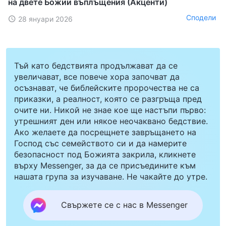
на двете Божии въплъщения (Акценти)
Сподели
28 януари 2026
Тъй като бедствията продължават да се
увеличават, все повече хора започват да
осъзнават, че библейските пророчества не са
приказки, а реалност, която се разгръща пред
очите ни. Никой не знае кое ще настъпи първо:
утрешният ден или някое неочаквано бедствие.
Ако желаете да посрещнете завръщането на
Господ със семейството си и да намерите
безопасност под Божията закрила, кликнете
върху Messenger, за да се присъедините към
нашата група за изучаване. Не чакайте до утре.
Свържете се с нас в Messenger