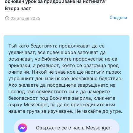
основен урок за придобиване на истината“
Втора част
Сподели
23 април 2025
Тъй като бедствията продължават да се
увеличават, все повече хора започват да
осъзнават, че библейските пророчества не са
приказки, а реалност, която се разгръща пред
очите ни. Никой не знае кое ще настъпи първо:
утрешният ден или някое неочаквано бедствие.
Ако желаете да посрещнете завръщането на
Господ със семейството си и да намерите
безопасност под Божията закрила, кликнете
върху Messenger, за да се присъедините към
нашата група за изучаване. Не чакайте до утре.
Свържете се с нас в Messenger