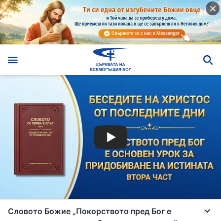
Словото Божие „Покорството пред Бог е