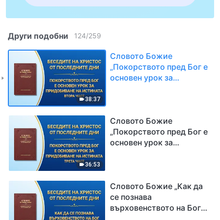
Други подобни
124
/
259
Словото Божие
„Покорството пред Бог е
основен урок за
придобиване на
истината“ Втора част
38:37
Словото Божие
„Покорството пред Бог е
основен урок за
придобиване на
истината“ Трета част
36:53
Словото Божие „Как да
се познава
върховенството на Бог“
Първа част