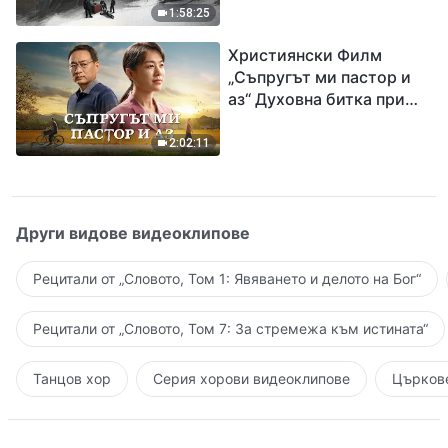
евангелието на
1:58:25
завръщането на Господ
Християнски Филм
Исус
„Съпругът ми пастор и
аз“ Духовна битка при
посрещането на
Завръщането на Господ
2:02:11
Други видове видеоклипове
Рецитали от „Словото, Том 1: Явяването и делото на Бог“
Рецитали от „Словото, Том 7: За стремежа към истината“
Танцов хор
Серия хорови видеоклипове
Църкове