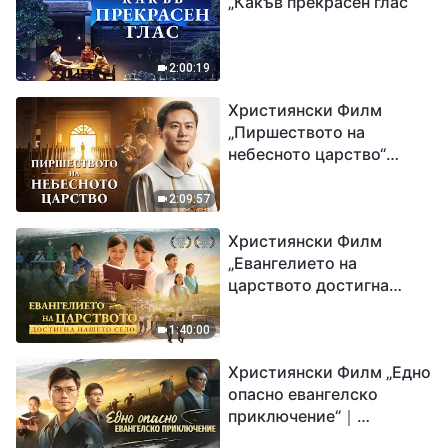
„Какъв прекрасен глас“
2:00:19
Християнски Филм
„Пиршеството на
небесното царство“
Свидетелство на
католически свещеник
2:09:57
Християнски Филм
„Евангелието на
царството достигна
нашето село“
1:40:00
Християнски Филм „Едно
опасно евангелско
приключение“｜
Разпространяване на