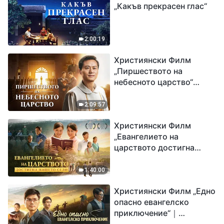
„Какъв прекрасен глас“
2:00:19
Християнски Филм
„Пиршеството на
небесното царство“
Свидетелство на
католически свещеник
2:09:57
Християнски Филм
„Евангелието на
царството достигна
нашето село“
1:40:00
Християнски Филм „Едно
опасно евангелско
приключение“｜
Разпространяване на