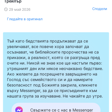
Трейлър
Сподели
29 май 2026
Гледайте в оригинал
Тъй като бедствията продължават да се
увеличават, все повече хора започват да
осъзнават, че библейските пророчества не са
приказки, а реалност, която се разгръща пред
очите ни. Никой не знае кое ще настъпи първо:
утрешният ден или някое неочаквано бедствие.
Ако желаете да посрещнете завръщането на
Господ със семейството си и да намерите
безопасност под Божията закрила, кликнете
върху Messenger, за да се присъедините към
нашата група за изучаване. Не чакайте до утре.
Свържете се с нас в Messenger