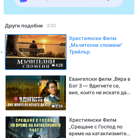
Други подобни
3
/
22
Християнски Филм
„Мъчителни спомени“
Трейлър
4:28
Евангелски филм „Вяра в
Бог 3 — Вдигнете се,
вие, които не искате да
сте роби“ Трейлър
2:39
Християнски Филм
„Срещане с Господ по
време на катаклизмите“