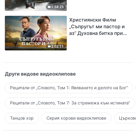
евангелието на
1:58:25
завръщането на Господ
Християнски Филм
Исус
„Съпругът ми пастор и
аз“ Духовна битка при
посрещането на
Завръщането на Господ
2:02:11
Други видове видеоклипове
Рецитали от „Словото, Том 1: Явяването и делото на Бог“
Рецитали от „Словото, Том 7: За стремежа към истината“
Танцов хор
Серия хорови видеоклипове
Църкове