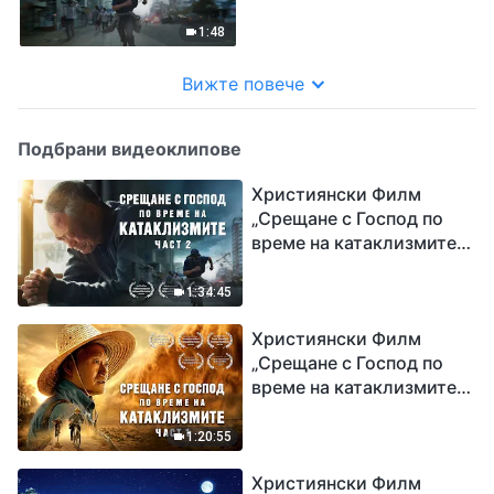
(част 2) Трейлър
1:48
Вижте повече
Подбрани видеоклипове
Християнски Филм
„Срещане с Господ по
време на катаклизмите“
(част 2)
1:34:45
Християнски Филм
„Срещане с Господ по
време на катаклизмите“
(част 1)
1:20:55
Християнски Филм