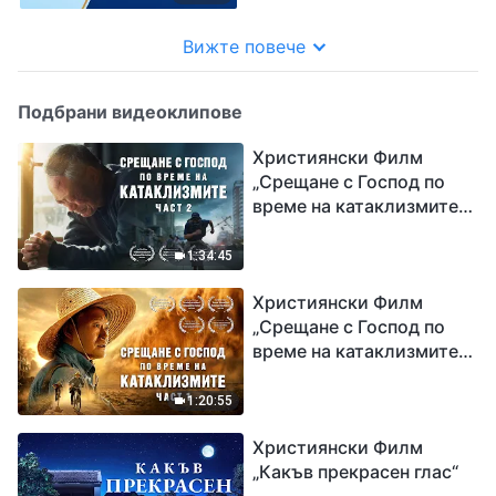
Вижте повече
Подбрани видеоклипове
Християнски Филм
„Срещане с Господ по
време на катаклизмите“
(част 2)
1:34:45
Християнски Филм
„Срещане с Господ по
време на катаклизмите“
(част 1)
1:20:55
Християнски Филм
„Какъв прекрасен глас“