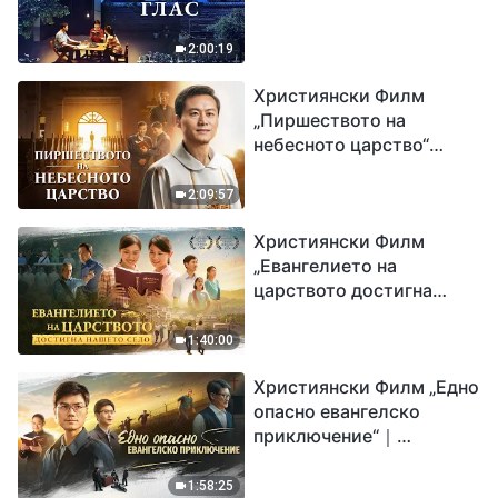
2:00:19
Християнски Филм
„Пиршеството на
небесното царство“
Свидетелство на
католически свещеник
2:09:57
Християнски Филм
„Евангелието на
царството достигна
нашето село“
1:40:00
Християнски Филм „Едно
опасно евангелско
приключение“｜
Разпространяване на
евангелието на
1:58:25