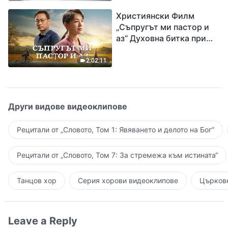
завръщането на Господ
Християнски Филм
Исус
„Съпругът ми пастор и
аз“ Духовна битка при
посрещането на
Завръщането на Господ
2:02:11
Други видове видеоклипове
Рецитали от „Словото, Том 1: Явяването и делото на Бог“
Рецитали от „Словото, Том 7: За стремежа към истината“
Танцов хор
Серия хорови видеоклипове
Църкове
Leave a Reply