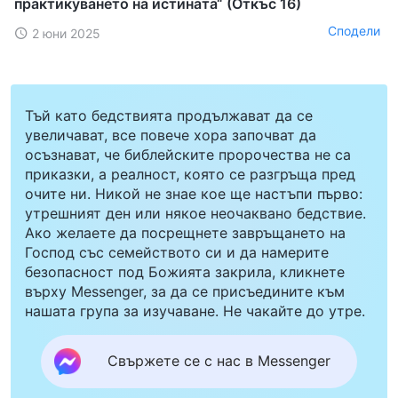
практикуването на истината“ (Откъс 16)
Сподели
2 юни 2025
Тъй като бедствията продължават да се
увеличават, все повече хора започват да
осъзнават, че библейските пророчества не са
приказки, а реалност, която се разгръща пред
очите ни. Никой не знае кое ще настъпи първо:
утрешният ден или някое неочаквано бедствие.
Ако желаете да посрещнете завръщането на
Господ със семейството си и да намерите
безопасност под Божията закрила, кликнете
върху Messenger, за да се присъедините към
нашата група за изучаване. Не чакайте до утре.
Свържете се с нас в Messenger