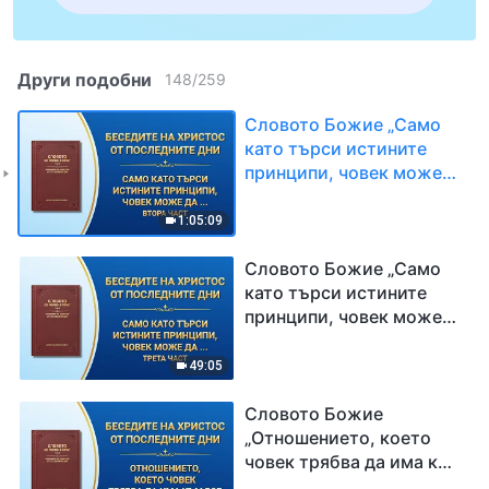
Други подобни
148
/
259
Словото Божие „Само
като търси истините
принципи, човек може
да изпълнява дълга си
добре“ Втора част
1:05:09
Словото Божие „Само
като търси истините
принципи, човек може
да изпълнява дълга си
добре“ Трета част
49:05
Словото Божие
„Отношението, което
човек трябва да има към
Бог“ Първа част