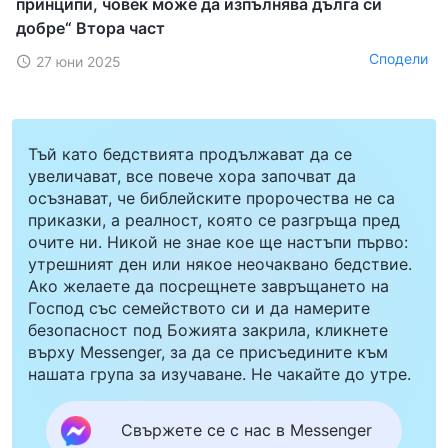
принципи, човек може да изпълнява дълга си
добре“ Втора част
Сподели
27 юни 2025
Тъй като бедствията продължават да се
увеличават, все повече хора започват да
осъзнават, че библейските пророчества не са
приказки, а реалност, която се разгръща пред
очите ни. Никой не знае кое ще настъпи първо:
утрешният ден или някое неочаквано бедствие.
Ако желаете да посрещнете завръщането на
Господ със семейството си и да намерите
безопасност под Божията закрила, кликнете
върху Messenger, за да се присъедините към
нашата група за изучаване. Не чакайте до утре.
Свържете се с нас в Messenger