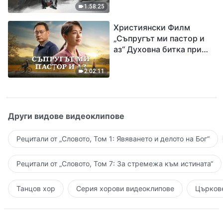
евангелието на
1:58:25
завръщането на Господ
Християнски Филм
Исус
„Съпругът ми пастор и
аз“ Духовна битка при
посрещането на
Завръщането на Господ
2:02:11
Други видове видеоклипове
Рецитали от „Словото, Том 1: Явяването и делото на Бог“
Рецитали от „Словото, Том 7: За стремежа към истината“
Танцов хор
Серия хорови видеоклипове
Църкове