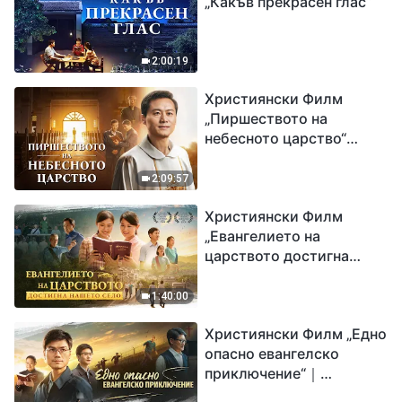
„Какъв прекрасен глас“
2:00:19
Християнски Филм
„Пиршеството на
небесното царство“
Свидетелство на
католически свещеник
2:09:57
Християнски Филм
„Евангелието на
царството достигна
нашето село“
1:40:00
Християнски Филм „Едно
опасно евангелско
приключение“｜
Разпространяване на