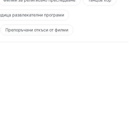
едица развлекателни програми
Препоръчани откъси от филми