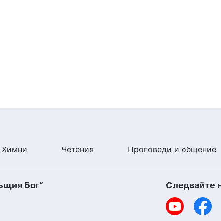
Химни
Четения
Проповеди и общение
ъщия Бог“
Следвайте 