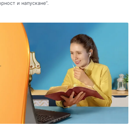
рност и напускане“.
.
.