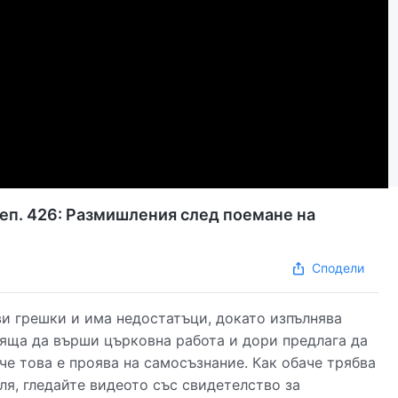
еп. 426: Размишления след поемане на
Сподели
ви грешки и има недостатъци, докато изпълнява
одяща да върши църковна работа и дори предлага да
че това е проява на самосъзнание. Как обаче трябва
я, гледайте видеото със свидетелство за