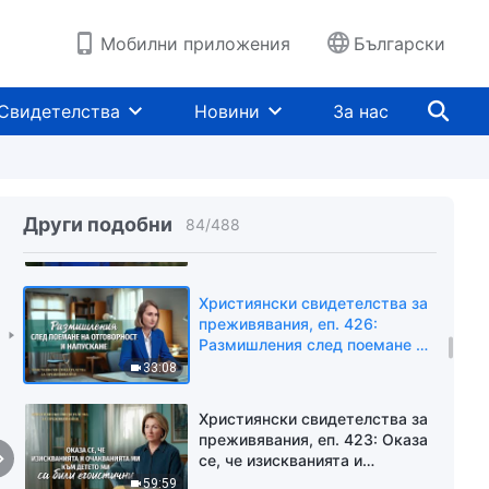
със спокойствие
49:20
Мобилни приложения
Български
Християнски свидетелства за
преживявания, еп. 429: Когато
Свидетелства
Новини
За нас
не можех да бъда до баща си,
за да го почета
47:53
Християнски свидетелства за
преживявания, еп. 428: Какво
Други подобни
84
/
488
се криеше зад маската
34:51
Християнски свидетелства за
преживявания, еп. 426:
Размишления след поемане на
отговорност и напускане
33:08
Християнски свидетелства за
преживявания, еп. 423: Оказа
се, че изискванията и
очакванията ми към детето
59:59