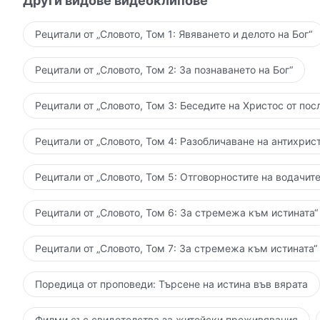
Други видове видеоклипове
Рецитали от „Словото, Том 1: Явяването и делото на Бог“
Рецитали от „Словото, Том 2: За познаването на Бог“
Рецитали от „Словото, Том 3: Беседите на Христос от пос
Рецитали от „Словото, Том 4: Разобличаване на антихрист
Рецитали от „Словото, Том 5: Отговорностите на водачите
Рецитали от „Словото, Том 6: За стремежа към истината“
Рецитали от „Словото, Том 7: За стремежа към истината“
Поредица от проповеди: Търсене на истина във вярата
Филми със свидетелства за житейски преживявания