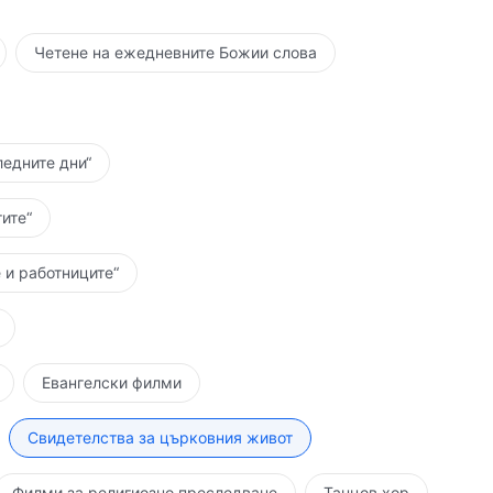
Четене на ежедневните Божии слова
ледните дни“
ите“
 и работниците“
Евангелски филми
Свидетелства за църковния живот
Филми за религиозно преследване
Танцов хор