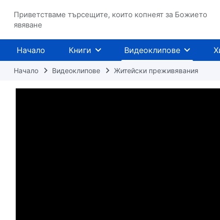
Приветстваме търсещите, които копнеят за Божието
явяване
Начало
Книги
Видеоклипове
Х
Начало
Видеоклипове
Житейски преживявания