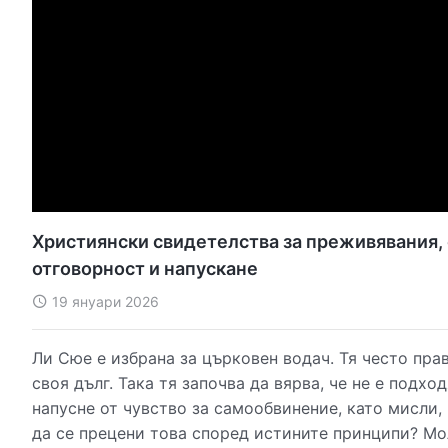
Християнски свидетелства за преживявания, 
отговорност и напускане
19 януари 2026
Ли Сюе е избрана за църковен водач. Тя често пра
своя дълг. Така тя започва да вярва, че не е подх
напусне от чувство за самообвинение, като мисли, 
да се прецени това според истините принципи? Мол