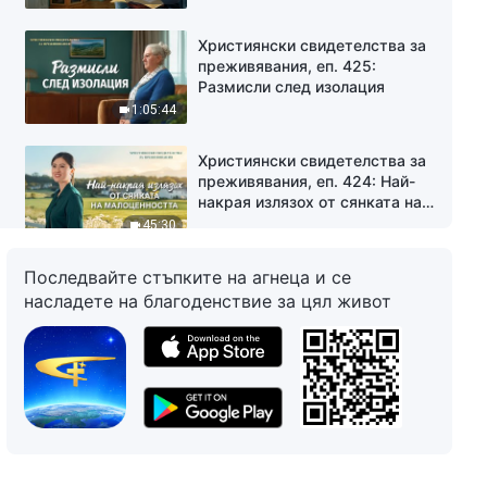
ми са били егоистични
Християнски свидетелства за
преживявания, еп. 425:
Размисли след изолация
1:05:44
Християнски свидетелства за
преживявания, еп. 424: Най-
накрая излязох от сянката на
малоценността
45:30
Християнски свидетелства за
Последвайте стъпките на агнеца и се
преживявания, еп. 422: Когато
насладете на благоденствие за цял живот
чух новината, че майка ми е в
критично състояние
49:02
Християнски свидетелства за
преживявания, еп. 421:
Изборът на един търговски
мениджър
41:11