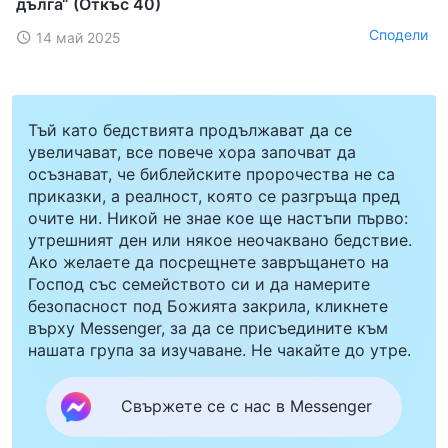
дълга“ (Откъс 40)
Сподели
14 май 2025
Тъй като бедствията продължават да се
увеличават, все повече хора започват да
осъзнават, че библейските пророчества не са
приказки, а реалност, която се разгръща пред
очите ни. Никой не знае кое ще настъпи първо:
утрешният ден или някое неочаквано бедствие.
Ако желаете да посрещнете завръщането на
Господ със семейството си и да намерите
безопасност под Божията закрила, кликнете
върху Messenger, за да се присъедините към
нашата група за изучаване. Не чакайте до утре.
Свържете се с нас в Messenger