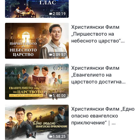
2:00:19
Християнски Филм
„Пиршеството на
небесното царство“
Свидетелство на
католически свещеник
2:09:57
Християнски Филм
„Евангелието на
царството достигна
нашето село“
1:40:00
Християнски Филм „Едно
опасно евангелско
приключение“｜
Разпространяване на
евангелието на
1:58:25