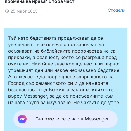
промяна на нрава“ Втора част
Сподели
25 март 2025
Тъй като бедствията продължават да се
увеличават, все повече хора започват да
осъзнават, че библейските пророчества не са
приказки, а реалност, която се разгръща пред
очите ни. Никой не знае кое ще настъпи първо:
утрешният ден или някое неочаквано бедствие.
Ако желаете да посрещнете завръщането на
Господ със семейството си и да намерите
безопасност под Божията закрила, кликнете
върху Messenger, за да се присъедините към
нашата група за изучаване. Не чакайте до утре.
Свържете се с нас в Messenger