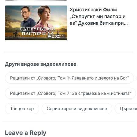
завръщането на Господ
Християнски Филм
Исус
„Съпругът ми пастор и
аз“ Духовна битка при
посрещането на
Завръщането на Господ
2:02:11
Други видове видеоклипове
Рецитали от „Словото, Том 1: Явяването и делото на Бог“
Рецитали от „Словото, Том 7: За стремежа към истината“
Танцов хор
Серия хорови видеоклипове
Църкове
Leave a Reply