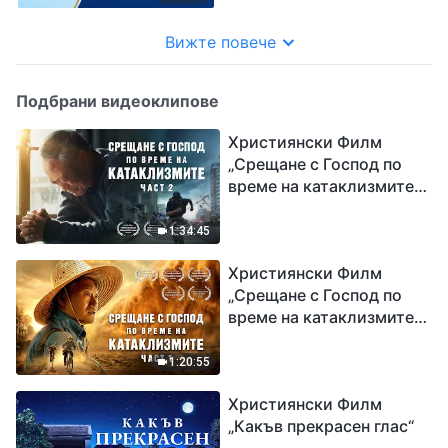
Втора част
Вижте повече
Подбрани видеоклипове
Християнски Филм
„Срещане с Господ по
време на катаклизмите“
(част 2)
1:34:45
Християнски Филм
„Срещане с Господ по
време на катаклизмите“
(част 1)
1:20:55
Християнски Филм
„Какъв прекрасен глас“