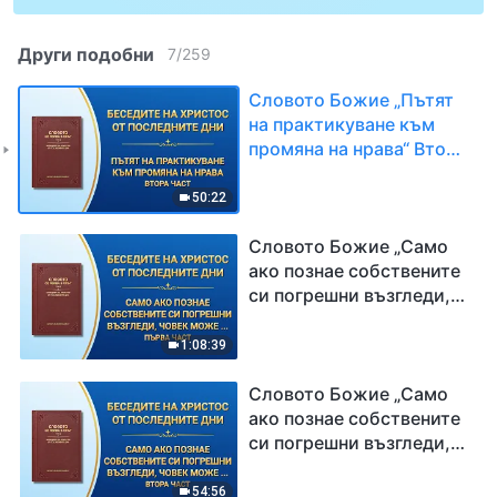
Други подобни
7
/
259
Словото Божие „Пътят
на практикуване към
промяна на нрава“ Втора
част
50:22
Словото Божие „Само
ако познае собствените
си погрешни възгледи,
човек може да се
промени истински“
1:08:39
Първа част
Словото Божие „Само
ако познае собствените
си погрешни възгледи,
човек може да се
промени истински“
54:56