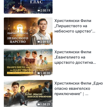
2:00:19
Християнски Филм
„Пиршеството на
небесното царство“
Свидетелство на
католически свещеник
2:09:57
Християнски Филм
„Евангелието на
царството достигна
нашето село“
1:40:00
Християнски Филм „Едно
опасно евангелско
приключение“｜
Разпространяване на
евангелието на
1:58:25