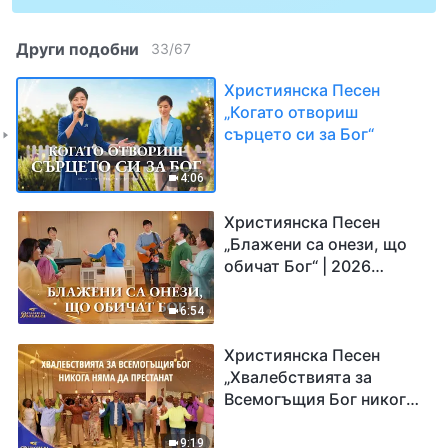
Други подобни
33
/
67
Християнска Песен
„Когато отвориш
сърцето си за Бог“
4:06
Християнска Песен
„Блажени са онези, що
обичат Бог“ | 2026
„Гласове на възхвала“
6:54
Християнска Песен
„Хвалебствията за
Всемогъщия Бог никога
няма да престанат“ |
2026 „Гласове на
9:19