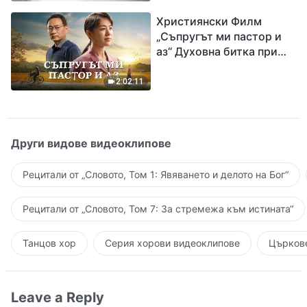
завръщането на Господ
Християнски Филм
Исус
„Съпругът ми пастор и
аз“ Духовна битка при
посрещането на
Завръщането на Господ
2:02:11
Други видове видеоклипове
Рецитали от „Словото, Том 1: Явяването и делото на Бог“
Рецитали от „Словото, Том 7: За стремежа към истината“
Танцов хор
Серия хорови видеоклипове
Църкове
Leave a Reply