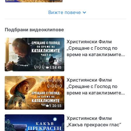
възхвала“
Вижте повече
Подбрани видеоклипове
Християнски Филм
„Срещане с Господ по
време на катаклизмите“
(част 2)
1:34:45
Християнски Филм
„Срещане с Господ по
време на катаклизмите“
(част 1)
1:20:55
Християнски Филм
„Какъв прекрасен глас“