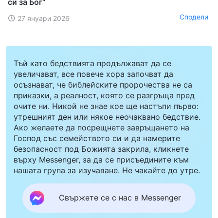
си за Бог“
Сподели
27 януари 2026
Тъй като бедствията продължават да се
увеличават, все повече хора започват да
осъзнават, че библейските пророчества не са
приказки, а реалност, която се разгръща пред
очите ни. Никой не знае кое ще настъпи първо:
утрешният ден или някое неочаквано бедствие.
Ако желаете да посрещнете завръщането на
Господ със семейството си и да намерите
безопасност под Божията закрила, кликнете
върху Messenger, за да се присъедините към
нашата група за изучаване. Не чакайте до утре.
Свържете се с нас в Messenger