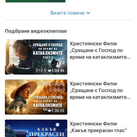
Вижте повече
Подбрани видеоклипове
Християнски Филм
„Срещане с Господ по
време на катаклизмите“
(част 2)
1:34:45
Християнски Филм
„Срещане с Господ по
време на катаклизмите“
(част 1)
1:20:55
Християнски Филм
„Какъв прекрасен глас“