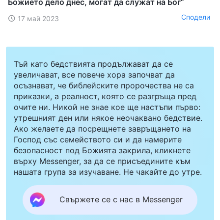
Божието дело днес, могат да служат на Бог“
Сподели
17 май 2023
Тъй като бедствията продължават да се
увеличават, все повече хора започват да
осъзнават, че библейските пророчества не са
приказки, а реалност, която се разгръща пред
очите ни. Никой не знае кое ще настъпи първо:
утрешният ден или някое неочаквано бедствие.
Ако желаете да посрещнете завръщането на
Господ със семейството си и да намерите
безопасност под Божията закрила, кликнете
върху Messenger, за да се присъедините към
нашата група за изучаване. Не чакайте до утре.
Свържете се с нас в Messenger