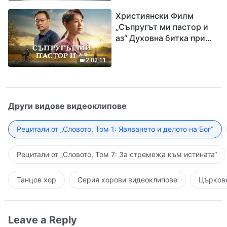
завръщането на Господ
Християнски Филм
Исус
„Съпругът ми пастор и
аз“ Духовна битка при
посрещането на
Завръщането на Господ
2:02:11
Други видове видеоклипове
Рецитали от „Словото, Том 1: Явяването и делото на Бог“
Рецитали от „Словото, Том 7: За стремежа към истината“
Танцов хор
Серия хорови видеоклипове
Църкове
Leave a Reply