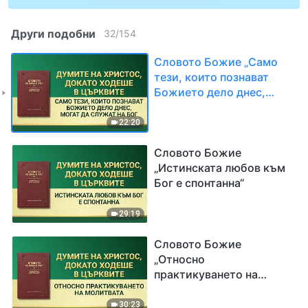
Други подобни
32
/
154
Словото Божие „Само
тези, които познават
Божието дело днес,
могат да служат на Бог“
22:20
Словото Божие
„Истинската любов към
Бог е спонтанна“
29:19
Словото Божие
„Относно
практикуването на
молитвата“
30:23