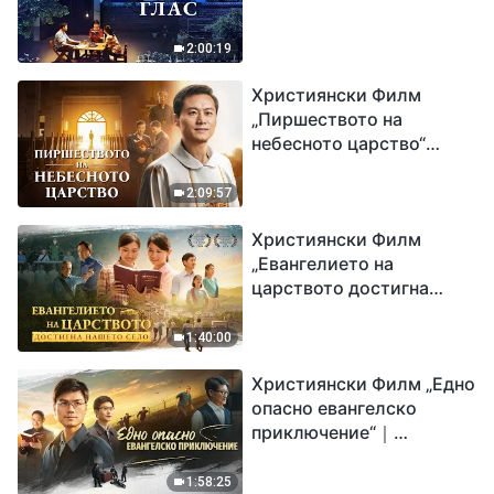
2:00:19
Християнски Филм
„Пиршеството на
небесното царство“
Свидетелство на
католически свещеник
2:09:57
Християнски Филм
„Евангелието на
царството достигна
нашето село“
1:40:00
Християнски Филм „Едно
опасно евангелско
приключение“｜
Разпространяване на
евангелието на
1:58:25