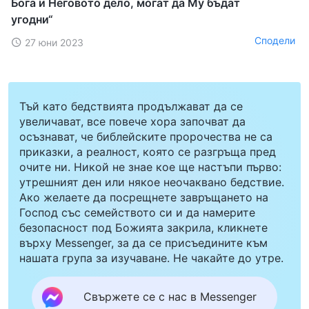
Бога и Неговото дело, могат да Му бъдат
угодни“
Сподели
27 юни 2023
Тъй като бедствията продължават да се
увеличават, все повече хора започват да
осъзнават, че библейските пророчества не са
приказки, а реалност, която се разгръща пред
очите ни. Никой не знае кое ще настъпи първо:
утрешният ден или някое неочаквано бедствие.
Ако желаете да посрещнете завръщането на
Господ със семейството си и да намерите
безопасност под Божията закрила, кликнете
върху Messenger, за да се присъедините към
нашата група за изучаване. Не чакайте до утре.
Свържете се с нас в Messenger