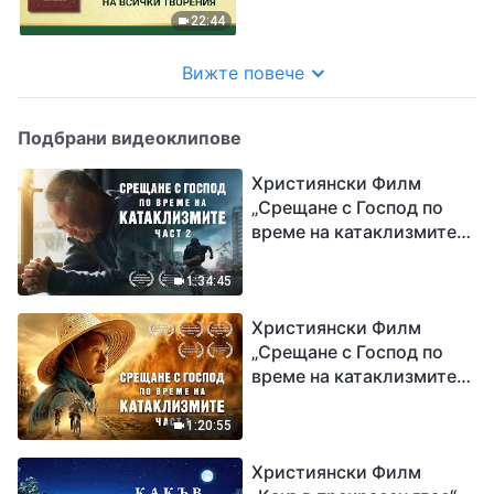
22:44
Вижте повече
Подбрани видеоклипове
Християнски Филм
„Срещане с Господ по
време на катаклизмите“
(част 2)
1:34:45
Християнски Филм
„Срещане с Господ по
време на катаклизмите“
(част 1)
1:20:55
Християнски Филм