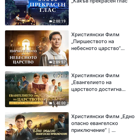
„Какъв прекрасен глас“
2:00:19
Християнски Филм
„Пиршеството на
небесното царство“
Свидетелство на
католически свещеник
2:09:57
Християнски Филм
„Евангелието на
царството достигна
нашето село“
1:40:00
Християнски Филм „Едно
опасно евангелско
приключение“｜
Разпространяване на