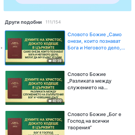
Други подобни
111
/
154
Словото Божие „Само
онези, които познават
Бога и Неговото дело,
могат да Му бъдат
угодни“
40:38
Словото Божие
„Разликата между
служението на
въплътения Бог и
човешкия дълг“
40:00
Словото Божие „Бог е
Господ на всички
творения“