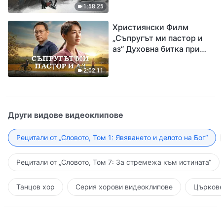
евангелието на
1:58:25
завръщането на Господ
Християнски Филм
Исус
„Съпругът ми пастор и
аз“ Духовна битка при
посрещането на
Завръщането на Господ
2:02:11
Други видове видеоклипове
Рецитали от „Словото, Том 1: Явяването и делото на Бог“
Рецитали от „Словото, Том 7: За стремежа към истината“
Танцов хор
Серия хорови видеоклипове
Църкове