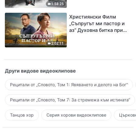
евангелието на
1:58:25
завръщането на Господ
Християнски Филм
Исус
„Съпругът ми пастор и
аз“ Духовна битка при
посрещането на
Завръщането на Господ
2:02:11
Други видове видеоклипове
Рецитали от „Словото, Том 1: Явяването и делото на Бог“
Рецитали от „Словото, Том 7: За стремежа към истината“
Танцов хор
Серия хорови видеоклипове
Църкове