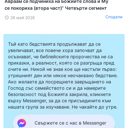
Авраам се подчиниха на Божиите слова и Му
се покориха (втора част)“ Четвърти сегмент
Сподели
28 май 2026
Тъй като бедствията продължават да се
увеличават, все повече хора започват да
осъзнават, че библейските пророчества не са
приказки, а реалност, която се разгръща пред
очите ни. Никой не знае кое ще настъпи първо:
утрешният ден или някое неочаквано бедствие.
Ако желаете да посрещнете завръщането на
Господ със семейството си и да намерите
безопасност под Божията закрила, кликнете
върху Messenger, за да се присъедините към
нашата група за изучаване. Не чакайте до утре.
Свържете се с нас в Messenger