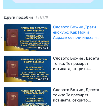
Други подобни
131
/
176
Словото Божие „Трети
екскурс: Как Ной и
Авраам се подчиниха на
Божиите слова и Му се
покориха (втора част)“
34:31
Четвърти сегмент
Словото Божие „Десета
точка: Те презират
истината, открито
нарушават принципите и
пренебрегват
54:31
подредбите на Божия
дом (пета част)“ Първи
Словото Божие „Десета
сегмент
точка: Те презират
истината, открито
нарушават принципите и