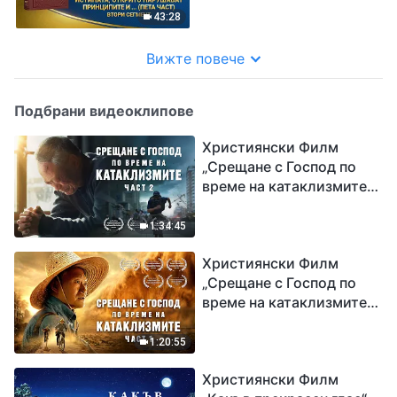
пренебрегват
43:28
подредбите на Божия
дом (пета част)“ Втори
Вижте повече
сегмент
Подбрани видеоклипове
Християнски Филм
„Срещане с Господ по
време на катаклизмите“
(част 2)
1:34:45
Християнски Филм
„Срещане с Господ по
време на катаклизмите“
(част 1)
1:20:55
Християнски Филм