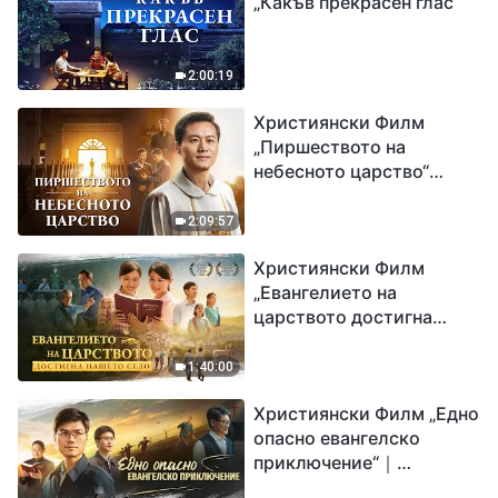
„Какъв прекрасен глас“
2:00:19
Християнски Филм
„Пиршеството на
небесното царство“
Свидетелство на
католически свещеник
2:09:57
Християнски Филм
„Евангелието на
царството достигна
нашето село“
1:40:00
Християнски Филм „Едно
опасно евангелско
приключение“｜
Разпространяване на