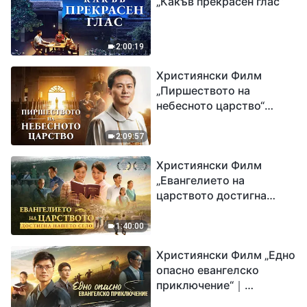
„Какъв прекрасен глас“
2:00:19
Християнски Филм
„Пиршеството на
небесното царство“
Свидетелство на
католически свещеник
2:09:57
Християнски Филм
„Евангелието на
царството достигна
нашето село“
1:40:00
Християнски Филм „Едно
опасно евангелско
приключение“｜
Разпространяване на