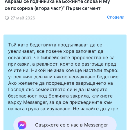
Авраам се подчиниха на Божиите слова и Му
се покориха (втора част)“ Първи сегмент
Сподели
27 май 2026
Тъй като бедствията продължават да се
увеличават, все повече хора започват да
осъзнават, че библейските пророчества не са
приказки, а реалност, която се разгръща пред
очите ни. Никой не знае кое ще настъпи първо:
утрешният ден или някое неочаквано бедствие.
Ако желаете да посрещнете завръщането на
Господ със семейството си и да намерите
безопасност под Божията закрила, кликнете
върху Messenger, за да се присъедините към
нашата група за изучаване. Не чакайте до утре.
Свържете се с нас в Messenger