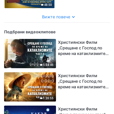
покориха (втора част)“
48:50
Трети сегмент
Вижте повече
Подбрани видеоклипове
Християнски Филм
„Срещане с Господ по
време на катаклизмите“
(част 2)
1:34:45
Християнски Филм
„Срещане с Господ по
време на катаклизмите“
(част 1)
1:20:55
Християнски Филм