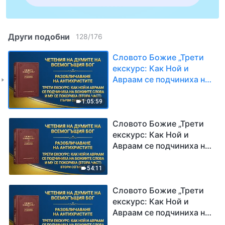
Други подобни
128
/
176
Словото Божие „Трети
екскурс: Как Ной и
Авраам се подчиниха на
Божиите слова и Му се
покориха (втора част)“
1:05:59
Първи сегмент
Словото Божие „Трети
екскурс: Как Ной и
Авраам се подчиниха на
Божиите слова и Му се
покориха (втора част)“
54:11
Втори сегмент
Словото Божие „Трети
екскурс: Как Ной и
Авраам се подчиниха на
Божиите слова и Му се