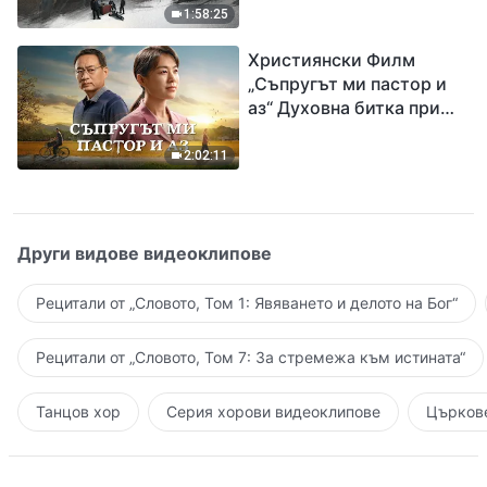
евангелието на
1:58:25
завръщането на Господ
Християнски Филм
Исус
„Съпругът ми пастор и
аз“ Духовна битка при
посрещането на
Завръщането на Господ
2:02:11
Други видове видеоклипове
Рецитали от „Словото, Том 1: Явяването и делото на Бог“
Рецитали от „Словото, Том 7: За стремежа към истината“
Танцов хор
Серия хорови видеоклипове
Църкове