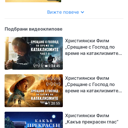
Вижте повече
Подбрани видеоклипове
Християнски Филм
„Срещане с Господ по
време на катаклизмите“
(част 2)
1:34:45
Християнски Филм
„Срещане с Господ по
време на катаклизмите“
(част 1)
1:20:55
Християнски Филм
„Какъв прекрасен глас“