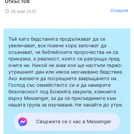
Откъс 108
Сподели
28 май 2025
Тъй като бедствията продължават да се
увеличават, все повече хора започват да
осъзнават, че библейските пророчества не са
приказки, а реалност, която се разгръща пред
очите ни. Никой не знае кое ще настъпи първо:
утрешният ден или някое неочаквано бедствие.
Ако желаете да посрещнете завръщането на
Господ със семейството си и да намерите
безопасност под Божията закрила, кликнете
върху Messenger, за да се присъедините към
нашата група за изучаване. Не чакайте до утре.
Свържете се с нас в Messenger