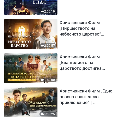
2:00:19
Християнски Филм
„Пиршеството на
небесното царство“
Свидетелство на
католически свещеник
2:09:57
Християнски Филм
„Евангелието на
царството достигна
нашето село“
1:40:00
Християнски Филм „Едно
опасно евангелско
приключение“｜
Разпространяване на
евангелието на
1:58:25