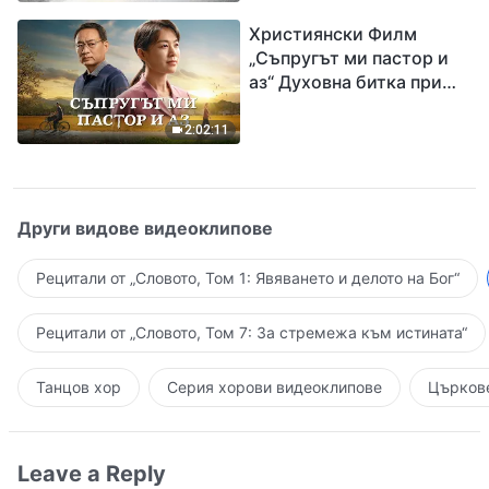
завръщането на Господ
Християнски Филм
Исус
„Съпругът ми пастор и
аз“ Духовна битка при
посрещането на
Завръщането на Господ
2:02:11
Други видове видеоклипове
Рецитали от „Словото, Том 1: Явяването и делото на Бог“
Рецитали от „Словото, Том 7: За стремежа към истината“
Танцов хор
Серия хорови видеоклипове
Църкове
Leave a Reply