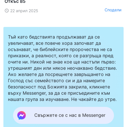
Откъс 85
Сподели
22 април 2025
Тъй като бедствията продължават да се
увеличават, все повече хора започват да
осъзнават, че библейските пророчества не са
приказки, а реалност, която се разгръща пред
очите ни. Никой не знае кое ще настъпи първо:
утрешният ден или някое неочаквано бедствие.
Ако желаете да посрещнете завръщането на
Господ със семейството си и да намерите
безопасност под Божията закрила, кликнете
върху Messenger, за да се присъедините към
нашата група за изучаване. Не чакайте до утре.
Свържете се с нас в Messenger