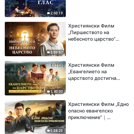
2:00:19
Християнски Филм
„Пиршеството на
небесното царство“
Свидетелство на
католически свещеник
2:09:57
Християнски Филм
„Евангелието на
царството достигна
нашето село“
1:40:00
Християнски Филм „Едно
опасно евангелско
приключение“｜
Разпространяване на
евангелието на
1:58:25