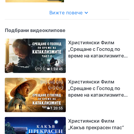
Вижте повече
Подбрани видеоклипове
Християнски Филм
„Срещане с Господ по
време на катаклизмите“
(част 2)
1:34:45
Християнски Филм
„Срещане с Господ по
време на катаклизмите“
(част 1)
1:20:55
Християнски Филм
„Какъв прекрасен глас“