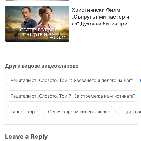
завръщането на Господ
Християнски Филм
Исус
„Съпругът ми пастор и
аз“ Духовна битка при
посрещането на
Завръщането на Господ
2:02:11
Други видове видеоклипове
Рецитали от „Словото, Том 1: Явяването и делото на Бог“
Рецитали от „Словото, Том 7: За стремежа към истината“
Танцов хор
Серия хорови видеоклипове
Църкове
Leave a Reply