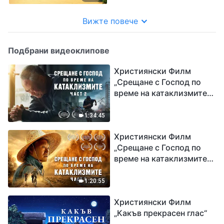
Вижте повече
Подбрани видеоклипове
Християнски Филм
„Срещане с Господ по
време на катаклизмите“
(част 2)
1:34:45
Християнски Филм
„Срещане с Господ по
време на катаклизмите“
(част 1)
1:20:55
Християнски Филм
„Какъв прекрасен глас“