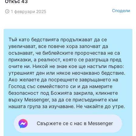
Откъс 43
Сподели
1 февруари 2025
Тъй като бедствията продължават да се
увеличават, все повече хора започват да
осъзнават, че библейските пророчества не са
приказки, а реалност, която се разгръща пред
очите ни. Никой не знае кое ще настъпи първо:
утрешният ден или някое неочаквано бедствие.
Ако желаете да посрещнете завръщането на
Господ със семейството си и да намерите
безопасност под Божията закрила, кликнете
върху Messenger, за да се присъедините към
нашата група за изучаване. Не чакайте до утре.
Свържете се с нас в Messenger