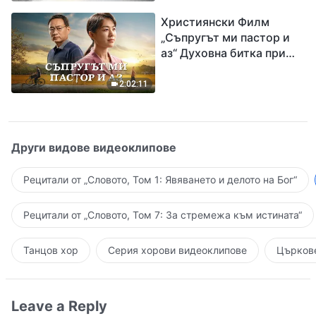
завръщането на Господ
Християнски Филм
Исус
„Съпругът ми пастор и
аз“ Духовна битка при
посрещането на
Завръщането на Господ
2:02:11
Други видове видеоклипове
Рецитали от „Словото, Том 1: Явяването и делото на Бог“
Рецитали от „Словото, Том 7: За стремежа към истината“
Танцов хор
Серия хорови видеоклипове
Църкове
Leave a Reply