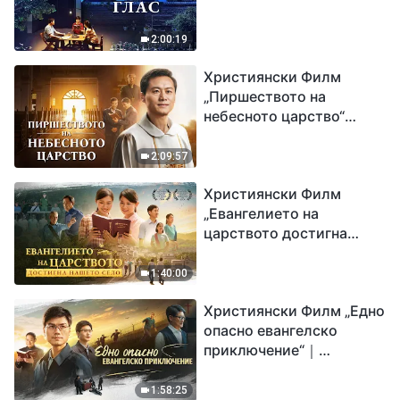
2:00:19
Християнски Филм
„Пиршеството на
небесното царство“
Свидетелство на
католически свещеник
2:09:57
Християнски Филм
„Евангелието на
царството достигна
нашето село“
1:40:00
Християнски Филм „Едно
опасно евангелско
приключение“｜
Разпространяване на
евангелието на
1:58:25