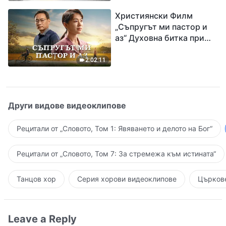
завръщането на Господ
Християнски Филм
Исус
„Съпругът ми пастор и
аз“ Духовна битка при
посрещането на
Завръщането на Господ
2:02:11
Други видове видеоклипове
Рецитали от „Словото, Том 1: Явяването и делото на Бог“
Рецитали от „Словото, Том 7: За стремежа към истината“
Танцов хор
Серия хорови видеоклипове
Църкове
Leave a Reply