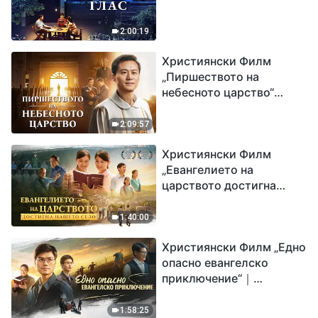
2:00:19
Християнски Филм
„Пиршеството на
небесното царство“
Свидетелство на
католически свещеник
2:09:57
Християнски Филм
„Евангелието на
царството достигна
нашето село“
1:40:00
Християнски Филм „Едно
опасно евангелско
приключение“｜
Разпространяване на
евангелието на
1:58:25