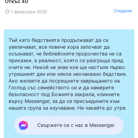
Откъс 40
Сподели
1 февруари 2025
Тъй като бедствията продължават да се
увеличават, все повече хора започват да
осъзнават, че библейските пророчества не са
приказки, а реалност, която се разгръща пред
очите ни. Никой не знае кое ще настъпи първо:
утрешният ден или някое неочаквано бедствие.
Ако желаете да посрещнете завръщането на
Господ със семейството си и да намерите
безопасност под Божията закрила, кликнете
върху Messenger, за да се присъедините към
нашата група за изучаване. Не чакайте до утре.
Свържете се с нас в Messenger