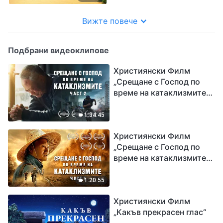
Вижте повече
Подбрани видеоклипове
Християнски Филм
„Срещане с Господ по
време на катаклизмите“
(част 2)
1:34:45
Християнски Филм
„Срещане с Господ по
време на катаклизмите“
(част 1)
1:20:55
Християнски Филм
„Какъв прекрасен глас“